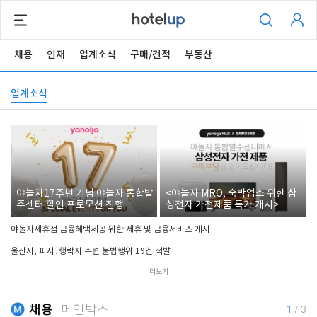
채용
인재
업계소식
구매/견적
부동산
업계소식
야놀자17주년 기념 야놀자 통합발
<야놀자 MRO, 숙박업소 위한 삼
주센터 할인 프로모션 진행
성전자 가전제품 특가 개시>
야놀자제휴점 금융혜택제공 위한 제휴 및 금융서비스 게시
울산시, 피서․행락지 주변 불법행위 19건 적발
더보기
채용
메인박스
1
/
3