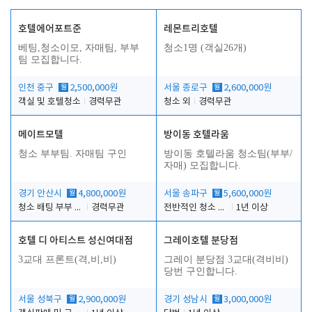
호텔에어포트준
레몬트리호텔
베팅,청소이모, 자매팀, 부부
청소1명 (객실26개)
팀 모집합니다.
인천 중구
월
2,500,000원
서울 종로구
월
2,600,000원
객실 및 호텔청소
경력무관
청소 외
경력무관
메이트모텔
방이동 호텔라움
청소 부부팀. 자매팀 구인
방이동 호텔라움 청소팀(부부/
자매) 모집합니다.
경기 안산시
월
4,800,000원
서울 송파구
월
5,600,000원
청소 배팅 부부 구합니다
경력무관
전반적인 청소 업무(객실청소.객실정리)
1년 이상
호텔 디 아티스트 성신여대점
그레이호텔 분당점
3교대 프론트(격,비,비)
그레이 분당점 3교대(격비비)
당번 구인합니다.
서울 성북구
월
2,900,000원
경기 성남시
월
3,000,000원