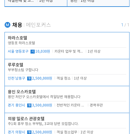
객실판매 및 고객응대
1년 이상
당번
1년 이상
채용
메인포커스
1
/
1
하라스호텔
영등포 하라스호텔
서울 영등포구
시
10,030원
카운터 업무 및 객실관리(청소상태 확인, 객실판매)
1년 이상
루루호텔
부부청소팀 구합니다
인천 남동구
월
2,500,000원
객실 청소
1년 이상
용인 오스카호텔
용인 처인구 오스카호텔에서 격일당번 채용합니다
경기 용인시
월
3,500,000원
전반적인 카운터 업무
경력무관
의왕 밀로스 관광호텔
주1회 휴무 청소 부부팀, 3교대 당번 모집합니다.
경기 의왕시
월
2,500,000원
객실 청소업무
1년 이상