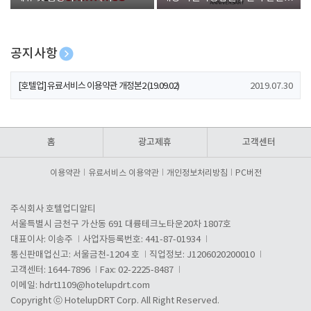
폰 증정
공지사항
[호텔업] 개인정보 처리방침 개정본1 (19.09.02)
2019.07.30
[호텔업] 유료서비스 이용약관 개정본2 (19.09.02)
2019.07.30
[호텔업] 개인정보 처리방침 개정본2 (19.09.02)
2019.07.30
홈
광고제휴
고객센터
이용약관
유료서비스 이용약관
개인정보처리방침
PC버전
주식회사 호텔업디알티
서울특별시 금천구 가산동 691 대륭테크노타운20차 1807호
대표이사: 이송주
사업자등록번호: 441-87-01934
통신판매업신고: 서울금천-1204 호
직업정보: J1206020200010
고객센터: 1644-7896
Fax: 02-2225-8487
이메일:
hdrt1109@hotelupdrt.com
Copyright ⓒ HotelupDRT Corp. All Right Reserved.