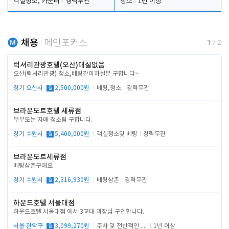
객실청소, 카운터
경력무관
청소
1년 이상
채용
메인포커스
1
/
2
럭셔리관광호텔(오산)대실없음
오산(럭셔리관광) 청소,베팅같이하실분 구합니다~
경기 오산시
월
2,500,000원
베팅,청소
경력무관
브라운도트호텔 세류점
부부또는 자매 청소팀 구합니다.
경기 수원시
월
5,400,000원
객실청소및 베팅
경력무관
브라운도트세류점
베팅삼촌구해요
경기 수원시
월
2,316,930원
베팅삼촌
경력무관
하운드호텔 서울대점
하운드호텔 서울대점 에서 3교대 과장님 구인합니다.
서울 관악구
월
3,099,270원
주차 및 전반적인 당번업무
1년 이상