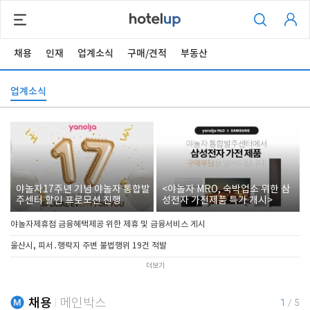
채용
인재
업계소식
구매/견적
부동산
업계소식
야놀자17주년 기념 야놀자 통합발
<야놀자 MRO, 숙박업소 위한 삼
주센터 할인 프로모션 진행
성전자 가전제품 특가 개시>
야놀자제휴점 금융혜택제공 위한 제휴 및 금융서비스 게시
울산시, 피서․행락지 주변 불법행위 19건 적발
더보기
채용
메인박스
1
/
5