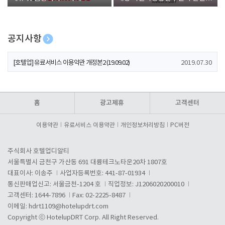
폰 증정
공지사항
[호텔업] 개인정보 처리방침 개정본1 (19.09.02)
2019.07.30
[호텔업] 유료서비스 이용약관 개정본2 (19.09.02)
2019.07.30
[호텔업] 개인정보 처리방침 개정본2 (19.09.02)
2019.07.30
홈
광고제휴
고객센터
이용약관
유료서비스 이용약관
개인정보처리방침
PC버전
주식회사 호텔업디알티
서울특별시 금천구 가산동 691 대륭테크노타운20차 1807호
대표이사: 이송주
사업자등록번호: 441-87-01934
통신판매업신고: 서울금천-1204 호
직업정보: J1206020200010
고객센터: 1644-7896
Fax: 02-2225-8487
이메일:
hdrt1109@hotelupdrt.com
Copyright ⓒ HotelupDRT Corp. All Right Reserved.