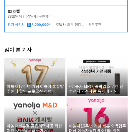
88호텔
88호텔 당번(격일제) 구인합니다
경기 용인시
월
3,200,000원
호텔 내 외부 점검 및 프런트 운영
경력무관
많이 본 기사
야놀자17주년 기념 야놀자 통합발
<야놀자 MRO, 숙박업소 위한 삼
주센터 할인 프로모션 진행
성전자 가전제품 특가 개시>
야놀자제휴점 금융혜택제공 위한
야놀자16주년 기념 제휴 숙박업주
제휴 및 금융서비스 게시
대상 야놀자통합발주센터 할인쿠