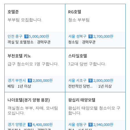
호텔준
RG호텔
부부팀 모집합니다.
청소 부부팀
인천 중구
월
5,000,000원
서울 성북구
월
2,700,000원
객실 및 호텔청소
경력무관
청소팀
경력무관
부천호텔 키노
스타일호텔
급구 청소이모 1명 구합니다.
3교대 당번 구합니다.
경기 부천시
월
2,800,000원
서울 서초구
월
2,800,000원
베팅
1년 이상
전반적인 당번업무
1년 이상
나더호텔(경기 양평 용문)
왕십리 태양모텔
객실청소 부부, 자매, 모녀팀
왕십리 태양모텔 청소이모 구
모십니다.
합니다.
경기 양평군
월
4,400,000원
서울 성동구
월
2,940,000원