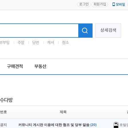
로그인
회원가입
모바일
로고
상세검색
부부팀
주말
당번
캐셔
청소
구매견적
부동산
수다방
번호
제목
호텔
공지
커뮤니티 게시판 이용에 대한 협조 및 당부 말씀
(20)