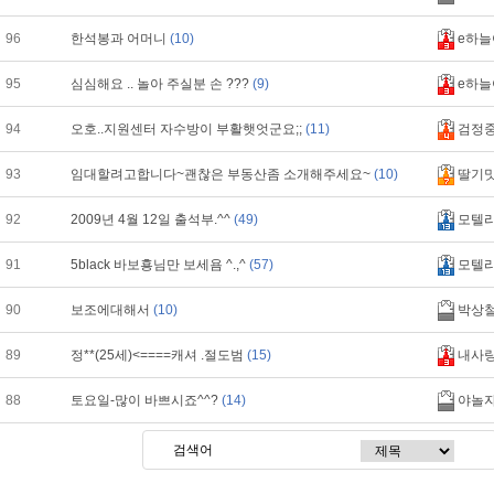
96
한석봉과 어머니
(10)
e하늘
95
심심해요 .. 놀아 주실분 손 ???
(9)
e하늘
94
오호..지원센터 자수방이 부활햇엇군요;;
(11)
검정
93
임대할려고합니다~괜찮은 부동산좀 소개해주세요~
(10)
딸기
92
2009년 4월 12일 출석부.^^
(49)
모텔
91
5black 바보횽님만 보세욤 ^.,^
(57)
모텔
90
보조에대해서
(10)
박상
89
정**(25세)<====캐셔 .절도범
(15)
내사
88
토요일-많이 바쁘시죠^^?
(14)
야놀