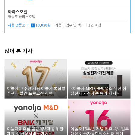
하라스호텔
영등포 하라스호텔
서울 영등포구
시
10,030원
카운터 업무 및 객실관리(청소상태 확인, 객실판매)
1년 이상
많이 본 기사
야놀자17주년 기념 야놀자 통합발
<야놀자 MRO, 숙박업소 위한 삼
주센터 할인 프로모션 진행
성전자 가전제품 특가 개시>
야놀자제휴점 금융혜택제공 위한
야놀자16주년 기념 제휴 숙박업주
제휴 및 금융서비스 게시
대상 야놀자통합발주센터 할인쿠