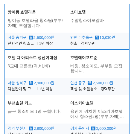
방이동 호텔라움
소마호텔
방이동 호텔라움 청소팀(부부/
주말청소이모알바
자매) 모집합니다.
서울 송파구
월
5,600,000원
인천 미추홀구
시
10,030원
전반적인 청소 업무(객실청소.객실정리)
1년 이상
청소
경력무관
호텔 디 아티스트 성신여대점
호텔에어포트준
3교대 프론트(격,비,비)
베팅, 청소이모, 부부팀 모집
합니다.
서울 성북구
월
2,900,000원
인천 중구
월
2,500,000원
객실판매 및 고객응대
1년 이상
객실 및 호텔청소
경력무관
부천호텔 키노
이스키아호텔
급구 청소이모 1명 구합니다.
용인에 위치한 이스키아호텔
에서 청소원2명(부부,자매)을
모집합니다..
경기 부천시
월
2,800,000원
경기 용인시
월
2,600,000원