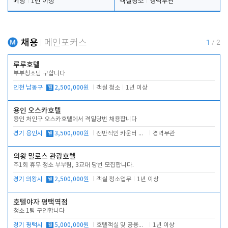
베팅
1년 이상
객실청소
경력무관
채용
메인포커스
1
/
2
루루호텔
부부청소팀 구합니다
인천 남동구
월
2,500,000원
객실 청소
1년 이상
용인 오스카호텔
용인 처인구 오스카호텔에서 격일당번 채용합니다
경기 용인시
월
3,500,000원
전반적인 카운터 업무
경력무관
의왕 밀로스 관광호텔
주1회 휴무 청소 부부팀, 3교대 당번 모집합니다.
경기 의왕시
월
2,500,000원
객실 청소업무
1년 이상
호텔야자 평택역점
청소 1팀 구인합니다
경기 평택시
월
5,000,000원
호텔객실 및 공용시설 청소 관리
1년 이상