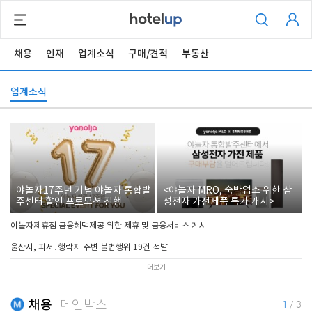
채용
인재
업계소식
구매/견적
부동산
업계소식
야놀자17주년 기념 야놀자 통합발
<야놀자 MRO, 숙박업소 위한 삼
주센터 할인 프로모션 진행
성전자 가전제품 특가 개시>
야놀자제휴점 금융혜택제공 위한 제휴 및 금융서비스 게시
울산시, 피서․행락지 주변 불법행위 19건 적발
더보기
채용
메인박스
1
/
3