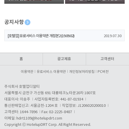
폰 증정
공지사항
[호텔업] 개인정보 처리방침 개정본1 (19.09.02)
2019.07.30
[호텔업] 유료서비스 이용약관 개정본2 (19.09.02)
2019.07.30
[호텔업] 개인정보 처리방침 개정본2 (19.09.02)
2019.07.30
홈
광고제휴
고객센터
이용약관
유료서비스 이용약관
개인정보처리방침
PC버전
주식회사 호텔업디알티
서울특별시 금천구 가산동 691 대륭테크노타운20차 1807호
대표이사: 이송주
사업자등록번호: 441-87-01934
통신판매업신고: 서울금천-1204 호
직업정보: J1206020200010
고객센터: 1644-7896
Fax: 02-2225-8487
이메일:
hdrt1109@hotelupdrt.com
Copyright ⓒ HotelupDRT Corp. All Right Reserved.