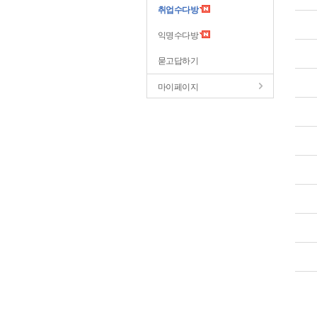
취업수다방
익명수다방
묻고답하기
마이페이지