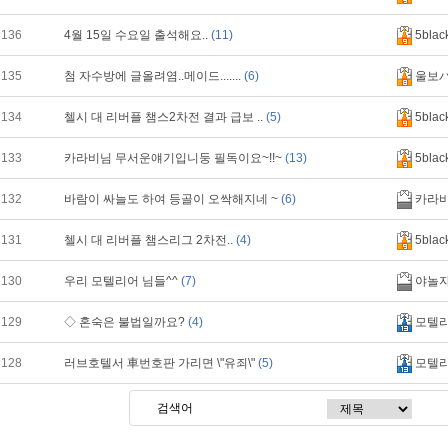
136
4월 15일 수요일 출석해요..
(11)
5blac
135
첨 자수방에 글올려염..메이드.......
(6)
울보パ
134
첼시 대 리버플 챔스2차전 결과 급보 ..
(5)
5blac
133
카라비님 무서운얘기입니둥 필독이요~!!~
(13)
5blac
132
바람이 싸늘도 하여 등골이 오싹해지네 ~
(6)
카라
131
첼시 대 리버플 챔스리그 2차전..
(4)
5blac
130
우리 모텔리어 님들^^
(7)
야놀
129
◇ 혼숙은 불법일까요?
(4)
모텔
128
러브호텔서 車번호판 가리면 \"유죄\"
(5)
모텔