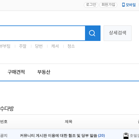
로그인
회원가입
모바일
로고
상세검색
부부팀
주말
당번
캐셔
청소
구매견적
부동산
수다방
번호
제목
호텔
공지
커뮤니티 게시판 이용에 대한 협조 및 당부 말씀
(20)