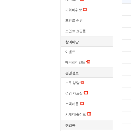
가위바위보
포인트 순위
포인트 쇼핑몰
참여마당
이벤트
매거진이벤트
경영정보
노무 상담
경영 자료실
소액매물
시세/매출정보
취업톡