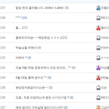
147
팝송 한곡 올려봅니다..Jodeci -Lately-
(5)
모텔
146
*^^*
(18)
NO.1
145
흠....
(17)
졸리
144
클릭하지마셈~~~책임못짐 ㅎㅎㅎ
(123)
카라
143
하늘님을 위해서
(4)
카라
142
어때여 ?
(9)
⊙ㅅ⊙
141
오늘 4월 16일 영등포에서 모임 있어요... ^^
(9)
비상
140
4월 16일 출첵 방이요 ^^
(8)
e하늘
139
분당정자동잘아시는분~~
(5)
모순
138
요즘.. 직원 모집하는게 힘든 시기인가염 ?
(8)
NO.1
137
에혀 일자리 구하실떄 멀리가시나여?
(8)
그냥