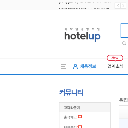
[공지] [호텔업] 유료서비스 이용약관 개정본2 (19.09.02)
[공지] [호텔업] 개인정보 처리방침 개정본2 (19.09.02)
호텔업
채용정보
업계소식
커뮤니티
취업
고객라운지
출석체크
제비뽑기