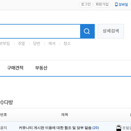
로그인
회원가입
모바일
로고
상세검색
부부팀
주말
당번
캐셔
청소
구매견적
부동산
수다방
번호
제목
호텔
공지
커뮤니티 게시판 이용에 대한 협조 및 당부 말씀
(20)