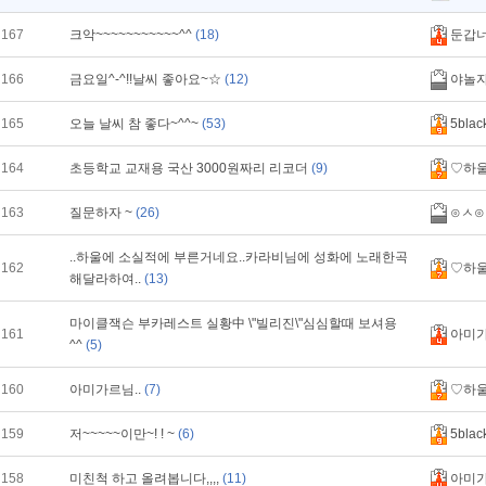
167
크악~~~~~~~~~~~^^
(18)
둔갑
166
금요일^-^!!날씨 좋아요~☆
(12)
야놀
165
오늘 날씨 참 좋다~^^~
(53)
5blac
164
초등학교 교재용 국산 3000원짜리 리코더
(9)
♡하
163
질문하자 ~
(26)
⊙ㅅ⊙
..하울에 소실적에 부른거네요..카라비님에 성화에 노래한곡
162
♡하
해달라하여..
(13)
마이클잭슨 부카레스트 실황中 \"빌리진\"심심할때 보셔용
161
아미
^^
(5)
160
아미가르님..
(7)
♡하
159
저~~~~~이만~! ! ~
(6)
5blac
158
미친척 하고 올려봅니다,,,,
(11)
아미