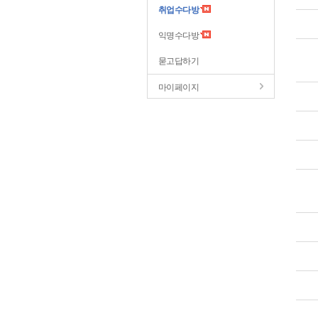
취업수다방
익명수다방
묻고답하기
마이페이지