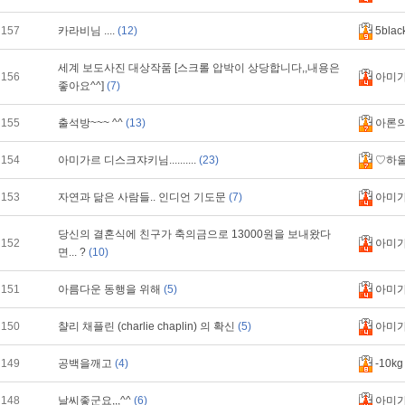
157
카라비님 ....
(12)
5blac
세계 보도사진 대상작품 [스크롤 압박이 상당합니다,,내용은
156
아미
좋아요^^]
(7)
155
출석방~~~ ^^
(13)
아론
154
아미가르 디스크쟈키님..........
(23)
♡하
153
자연과 닮은 사람들.. 인디언 기도문
(7)
아미
당신의 결혼식에 친구가 축의금으로 13000원을 보내왔다
152
아미
면... ?
(10)
151
아름다운 동행을 위해
(5)
아미
150
챨리 채플린 (charlie chaplin) 의 확신
(5)
아미
149
공백을깨고
(4)
-10kg
148
날씨좋군요,,,^^
(6)
아미