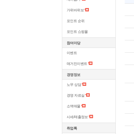
가위바위보
포인트 순위
포인트 쇼핑몰
참여마당
이벤트
매거진이벤트
경영정보
노무 상담
경영 자료실
소액매물
시세/매출정보
취업톡