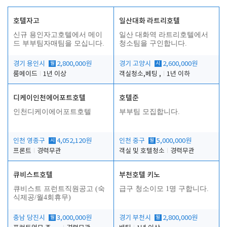
호텔자고
일산대화 라트리호텔
신규 용인자고호텔에서 메이
일산 대화역 라트리호텔에서
드 부부팀자매팀을 모십니다.
청소팀을 구인합니다.
경기 용인시
월
2,800,000원
경기 고양시
시
2,600,000원
룸메이드
1년 이상
객실청소,베팅 ,
1년 이하
디케이인천에어포트호텔
호텔준
인천디케이에어포트호텔
부부팀 모집합니다.
인천 영종구
시
4,052,120원
인천 중구
월
5,000,000원
프론트
경력무관
객실 및 호텔청소
경력무관
큐비스트호텔
부천호텔 키노
큐비스트 프런트직원공고 (숙
급구 청소이모 1명 구합니다.
식제공/월4회휴무)
충남 당진시
월
3,000,000원
경기 부천시
월
2,800,000원