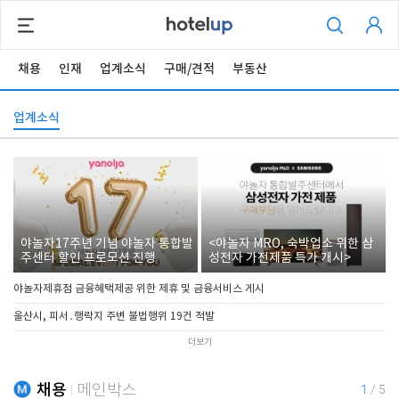
채용
인재
업계소식
구매/견적
부동산
업계소식
야놀자17주년 기념 야놀자 통합발
<야놀자 MRO, 숙박업소 위한 삼
주센터 할인 프로모션 진행
성전자 가전제품 특가 개시>
야놀자제휴점 금융혜택제공 위한 제휴 및 금융서비스 게시
울산시, 피서․행락지 주변 불법행위 19건 적발
더보기
채용
메인박스
1
/
5