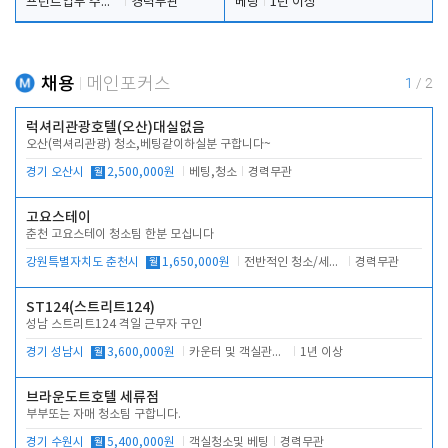
프런트업무 주간, 야간
경력무관
베팅
1년 이상
채용
메인포커스
1
/
2
럭셔리관광호텔(오산)대실없음
오산(럭셔리관광) 청소,베팅같이하실분 구합니다~
경기 오산시
월
2,500,000원
베팅,청소
경력무관
고요스테이
춘천 고요스테이 청소팀 한분 모십니다
강원특별자치도 춘천시
월
1,650,000원
전반적인 청소/세탁업무
경력무관
ST124(스트리트124)
성남 스트리트124 격일 근무자 구인
경기 성남시
월
3,600,000원
카운터 및 객실관리 전반
1년 이상
브라운도트호텔 세류점
부부또는 자매 청소팀 구합니다.
경기 수원시
월
5,400,000원
객실청소및 베팅
경력무관