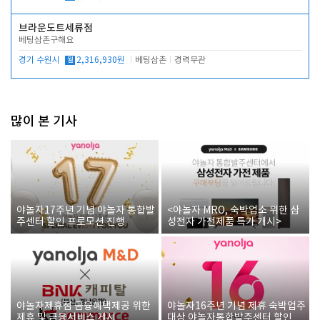
브라운도트세류점
베팅삼촌구해요
경기 수원시
월
2,316,930원
베팅삼촌
경력무관
많이 본 기사
야놀자17주년 기념 야놀자 통합발
<야놀자 MRO, 숙박업소 위한 삼
주센터 할인 프로모션 진행
성전자 가전제품 특가 개시>
야놀자제휴점 금융혜택제공 위한
야놀자16주년 기념 제휴 숙박업주
제휴 및 금융서비스 게시
대상 야놀자통합발주센터 할인쿠