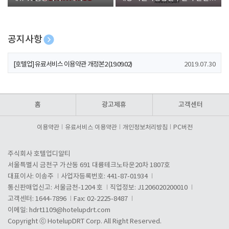
폰 증정
공지사항
[호텔업] 개인정보 처리방침 개정본1 (19.09.02)
2019.07.30
[호텔업] 유료서비스 이용약관 개정본2 (19.09.02)
2019.07.30
[호텔업] 개인정보 처리방침 개정본2 (19.09.02)
2019.07.30
홈
광고제휴
고객센터
이용약관
유료서비스 이용약관
개인정보처리방침
PC버전
주식회사 호텔업디알티
서울특별시 금천구 가산동 691 대륭테크노타운20차 1807호
대표이사: 이송주
사업자등록번호: 441-87-01934
통신판매업신고: 서울금천-1204 호
직업정보: J1206020200010
고객센터: 1644-7896
Fax: 02-2225-8487
이메일:
hdrt1109@hotelupdrt.com
Copyright ⓒ HotelupDRT Corp. All Right Reserved.