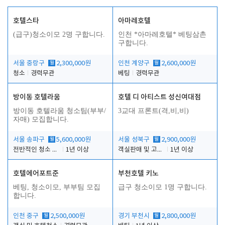
호텔스타
아마레호텔
(급구)청소이모 2명 구합니다.
인천 *아마레호텔* 베팅삼촌
구합니다.
서울 중랑구
월
2,300,000원
인천 계양구
월
2,600,000원
청소
경력무관
베팅
경력무관
방이동 호텔라움
호텔 디 아티스트 성신여대점
방이동 호텔라움 청소팀(부부/
3교대 프론트(격,비,비)
자매) 모집합니다.
서울 송파구
월
5,600,000원
서울 성북구
월
2,900,000원
전반적인 청소 업무(객실청소.객실정리)
1년 이상
객실판매 및 고객응대
1년 이상
호텔에어포트준
부천호텔 키노
베팅, 청소이모, 부부팀 모집
급구 청소이모 1명 구합니다.
합니다.
인천 중구
월
2,500,000원
경기 부천시
월
2,800,000원