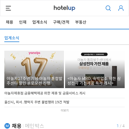
채용
인재
업계소식
구매/견적
부동산
업계소식
야놀자17주년 기념 야놀자 통합발
<야놀자 MRO, 숙박업소 위한 삼
주센터 할인 프로모션 진행
성전자 가전제품 특가 개시>
야놀자제휴점 금융혜택제공 위한 제휴 및 금융서비스 게시
울산시, 피서․행락지 주변 불법행위 19건 적발
더보기
채용
메인박스
1
/
4