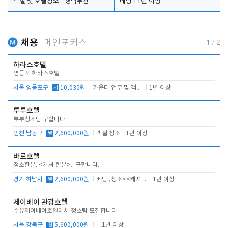
객실 및 호텔청소
경력무관
베팅
1년 이상
채용
메인포커스
1
/
2
하라스호텔
영등포 하라스호텔
서울 영등포구
시
10,030원
카운터 업무 및 객실관리(청소상태 확인, 객실판매)
1년 이상
루루호텔
부부청소팀 구합니다
인천 남동구
월
2,600,000원
객실 청소
1년 이상
바로호텔
청소한분..<캐셔 한분>.. 구합니다.
경기 하남시
월
2,600,000원
베팅.,청소<<캐셔 모셔봅니다.
1년 이상
제이베이 관광호텔
수유제이베이호텔에서 청소팀 모집합니다
서울 강북구
월
5,600,000원
1년 이상