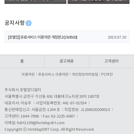
폰 증정
공지사항
[호텔업] 개인정보 처리방침 개정본1 (19.09.02)
2019.07.30
[호텔업] 유료서비스 이용약관 개정본2 (19.09.02)
2019.07.30
[호텔업] 개인정보 처리방침 개정본2 (19.09.02)
2019.07.30
홈
광고제휴
고객센터
이용약관
유료서비스 이용약관
개인정보처리방침
PC버전
주식회사 호텔업디알티
서울특별시 금천구 가산동 691 대륭테크노타운20차 1807호
대표이사: 이송주
사업자등록번호: 441-87-01934
통신판매업신고: 서울금천-1204 호
직업정보: J1206020200010
고객센터: 1644-7896
Fax: 02-2225-8487
이메일:
hdrt1109@hotelupdrt.com
Copyright ⓒ HotelupDRT Corp. All Right Reserved.