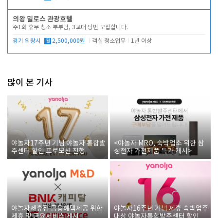
의왕 밀로스 관광호텔
주1회 휴무 청소 부부팀, 3교대 당번 모집합니다.
경기 의왕시
월
2,500,000원
객실 청소업무
1년 이상
많이 본 기사
야놀자17주년 기념 야놀자 통합발
<야놀자 MRO, 숙박업소 위한 삼
주센터 할인 프로모션 진행
성전자 가전제품 특가 개시>
야놀자제휴점 금융혜택제공 위한
야놀자16주년 기념 제휴 숙박업주
제휴 및 금융서비스 게시
대상 야놀자통합발주센터 할인쿠