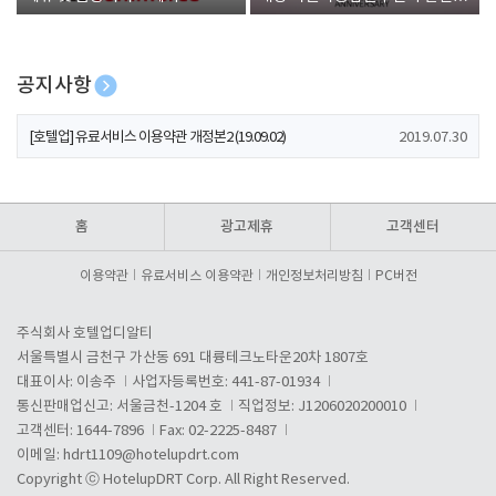
폰 증정
공지사항
[호텔업] 개인정보 처리방침 개정본1 (19.09.02)
2019.07.30
[호텔업] 유료서비스 이용약관 개정본2 (19.09.02)
2019.07.30
[호텔업] 개인정보 처리방침 개정본2 (19.09.02)
2019.07.30
홈
광고제휴
고객센터
이용약관
유료서비스 이용약관
개인정보처리방침
PC버전
주식회사 호텔업디알티
서울특별시 금천구 가산동 691 대륭테크노타운20차 1807호
대표이사: 이송주
사업자등록번호: 441-87-01934
통신판매업신고: 서울금천-1204 호
직업정보: J1206020200010
고객센터: 1644-7896
Fax: 02-2225-8487
이메일:
hdrt1109@hotelupdrt.com
Copyright ⓒ HotelupDRT Corp. All Right Reserved.