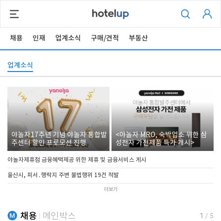
채용
인재
업계소식
구매/견적
부동산
업계소식
야놀자17주년 기념 야놀자 통합발
<야놀자 MRO, 숙박업소 위한 삼
주센터 할인 프로모션 진행
성전자 가전제품 특가 개시>
야놀자제휴점 금융혜택제공 위한 제휴 및 금융서비스 게시
울산시, 피서․행락지 주변 불법행위 19건 적발
더보기
채용
메인박스
1
/
5