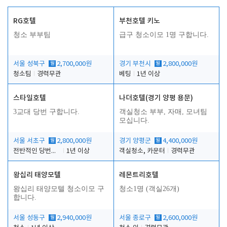
RG호텔
부천호텔 키노
청소 부부팀
급구 청소이모 1명 구합니다.
서울 성북구
월
2,700,000원
경기 부천시
월
2,800,000원
청소팀
경력무관
베팅
1년 이상
스타일호텔
나더호텔(경기 양평 용문)
3교대 당번 구합니다.
객실청소 부부, 자매, 모녀팀
모십니다.
서울 서초구
월
2,800,000원
경기 양평군
월
4,400,000원
전반적인 당번업무
1년 이상
객실청소, 카운터
경력무관
왕십리 태양모텔
레몬트리호텔
왕십리 태양모텔 청소이모 구
청소1명 (객실26개)
합니다.
서울 성동구
월
2,940,000원
서울 종로구
월
2,600,000원