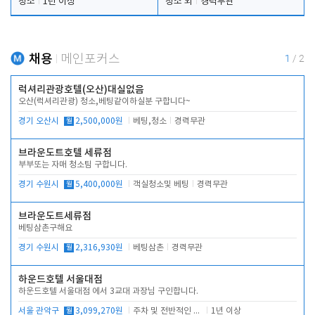
청소
1년 이상
청소 외
경력무관
채용
메인포커스
1
/
2
럭셔리관광호텔(오산)대실없음
오산(럭셔리관광) 청소,베팅같이하실분 구합니다~
경기 오산시
월
2,500,000원
베팅,청소
경력무관
브라운도트호텔 세류점
부부또는 자매 청소팀 구합니다.
경기 수원시
월
5,400,000원
객실청소및 베팅
경력무관
브라운도트세류점
베팅삼촌구해요
경기 수원시
월
2,316,930원
베팅삼촌
경력무관
하운드호텔 서울대점
하운드호텔 서울대점 에서 3교대 과장님 구인합니다.
서울 관악구
월
3,099,270원
주차 및 전반적인 당번업무
1년 이상