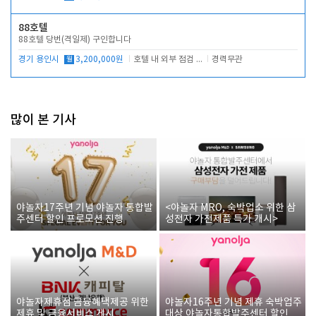
88호텔
88호텔 당번(격일제) 구인합니다
경기 용인시
월
3,200,000원
호텔 내 외부 점검 및 프런트 운영
경력무관
많이 본 기사
야놀자17주년 기념 야놀자 통합발
<야놀자 MRO, 숙박업소 위한 삼
주센터 할인 프로모션 진행
성전자 가전제품 특가 개시>
야놀자제휴점 금융혜택제공 위한
야놀자16주년 기념 제휴 숙박업주
제휴 및 금융서비스 게시
대상 야놀자통합발주센터 할인쿠