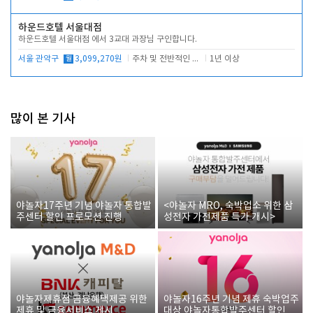
하운드호텔 서울대점
하운드호텔 서울대점 에서 3교대 과장님 구인합니다.
서울 관악구
월
3,099,270원
주차 및 전반적인 당번업무
1년 이상
많이 본 기사
야놀자17주년 기념 야놀자 통합발
<야놀자 MRO, 숙박업소 위한 삼
주센터 할인 프로모션 진행
성전자 가전제품 특가 개시>
야놀자제휴점 금융혜택제공 위한
야놀자16주년 기념 제휴 숙박업주
제휴 및 금융서비스 게시
대상 야놀자통합발주센터 할인쿠