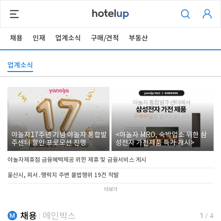
채용
인재
업계소식
구매/견적
부동산
업계소식
야놀자17주년 기념 야놀자 통합발
<야놀자 MRO, 숙박업소 위한 삼
주센터 할인 프로모션 진행
성전자 가전제품 특가 개시>
야놀자제휴점 금융혜택제공 위한 제휴 및 금융서비스 게시
울산시, 피서․행락지 주변 불법행위 19건 적발
더보기
채용
메인박스
1
/
4