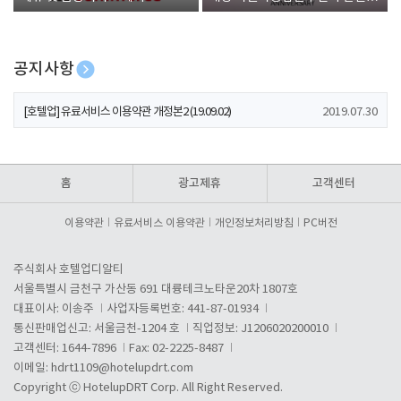
폰 증정
공지사항
[호텔업] 개인정보 처리방침 개정본1 (19.09.02)
2019.07.30
[호텔업] 유료서비스 이용약관 개정본2 (19.09.02)
2019.07.30
[호텔업] 개인정보 처리방침 개정본2 (19.09.02)
2019.07.30
홈
광고제휴
고객센터
이용약관
유료서비스 이용약관
개인정보처리방침
PC버전
주식회사 호텔업디알티
서울특별시 금천구 가산동 691 대륭테크노타운20차 1807호
대표이사: 이송주
사업자등록번호: 441-87-01934
통신판매업신고: 서울금천-1204 호
직업정보: J1206020200010
고객센터: 1644-7896
Fax: 02-2225-8487
이메일:
hdrt1109@hotelupdrt.com
Copyright ⓒ HotelupDRT Corp. All Right Reserved.