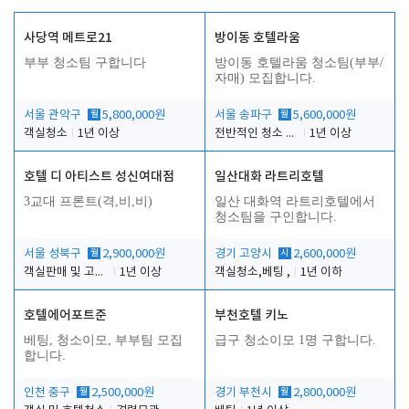
사당역 메트로21
방이동 호텔라움
부부 청소팀 구합니다
방이동 호텔라움 청소팀(부부/
자매) 모집합니다.
서울 관악구
월
5,800,000원
서울 송파구
월
5,600,000원
객실청소
1년 이상
전반적인 청소 업무(객실청소.객실정리)
1년 이상
호텔 디 아티스트 성신여대점
일산대화 라트리호텔
3교대 프론트(격,비,비)
일산 대화역 라트리호텔에서
청소팀을 구인합니다.
서울 성북구
월
2,900,000원
경기 고양시
시
2,600,000원
객실판매 및 고객응대
1년 이상
객실청소,베팅 ,
1년 이하
호텔에어포트준
부천호텔 키노
베팅, 청소이모, 부부팀 모집
급구 청소이모 1명 구합니다.
합니다.
인천 중구
월
2,500,000원
경기 부천시
월
2,800,000원