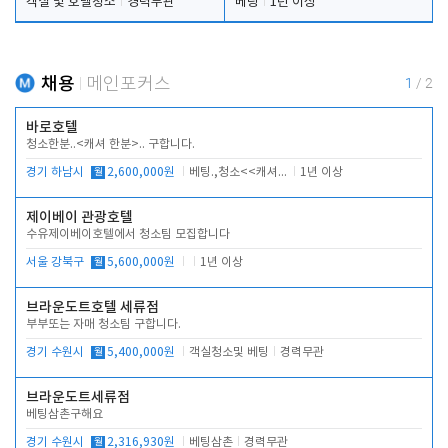
객실 및 호텔청소
경력무관
베팅
1년 이상
채용
메인포커스
1
/
2
바로호텔
청소한분..<캐셔 한분>.. 구합니다.
경기 하남시
월
2,600,000원
베팅.,청소<<캐셔 모셔봅니다.
1년 이상
제이베이 관광호텔
수유제이베이호텔에서 청소팀 모집합니다
서울 강북구
월
5,600,000원
1년 이상
브라운도트호텔 세류점
부부또는 자매 청소팀 구합니다.
경기 수원시
월
5,400,000원
객실청소및 베팅
경력무관
브라운도트세류점
베팅삼촌구해요
경기 수원시
월
2,316,930원
베팅삼촌
경력무관