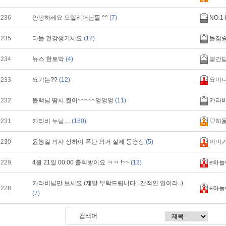
236
안녕하세요 모텔리어님들 ^^
(7)
NO.1
235
다들 건강챙기세요
(12)
들짐
234
뉴스 한토막
(4)
빨간
233
요기는??
(12)
요미
232
블랙님 땀시 쩔어~~~~~엉엉엉
(11)
카라
231
카라비 누님....
(180)
♡하
230
윤봉길 의사 상하이 폭탄 의거 실제 동영상
(5)
아미
229
4월 21일 00:00 출첵방이요 ㅋㅋ !~~
(12)
e하늘
카라비님만 보세요 (제발 부탁드립니다 ..갠적인 일이라..)
228
e하늘
(7)