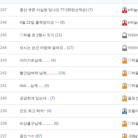
247
풍선 쿠폰 사실분 있나요 ?? (30장선착순)
(7)
e하늘
246
4월 22일 출첵방이요 ~~
(9)
e하늘
245
♡하울 로 2행시 짓기
(11)
카라
244
보시는 순간 마법에 걸려요...
(17)
카라
243
아미가르님께.........
(4)
♡하
242
빨간담벼락 님께............
(19)
♡하
241
mul.....님께......
(4)
♡하
240
궁금한게 있는대 ..
(7)
플로
239
인도 최고 락커~
(4)
모텔
238
비상출구님께............
(8)
♡하
237
용인ㅋㅌ
(97)
-10kg