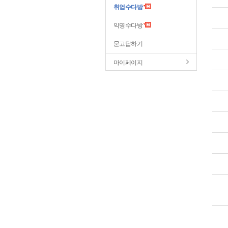
취업수다방
익명수다방
묻고답하기
마이페이지