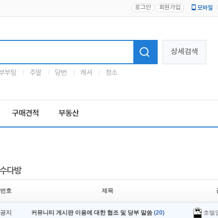
로그인
회원가입
모바일
로고
상세검색
부부팀
주말
당번
캐셔
청소
구매견적
부동산
수다방
번호
제목
호텔
공지
커뮤니티 게시판 이용에 대한 협조 및 당부 말씀
(20)