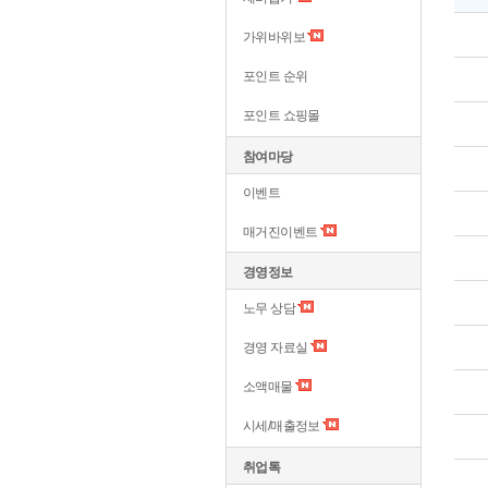
가위바위보
포인트 순위
포인트 쇼핑몰
참여마당
이벤트
매거진이벤트
경영정보
노무 상담
경영 자료실
소액매물
시세/매출정보
취업톡