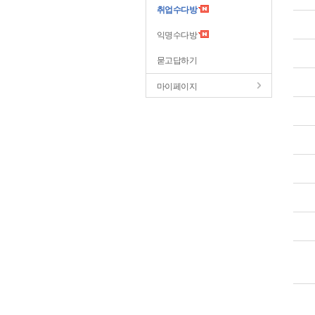
취업수다방
익명수다방
묻고답하기
마이페이지