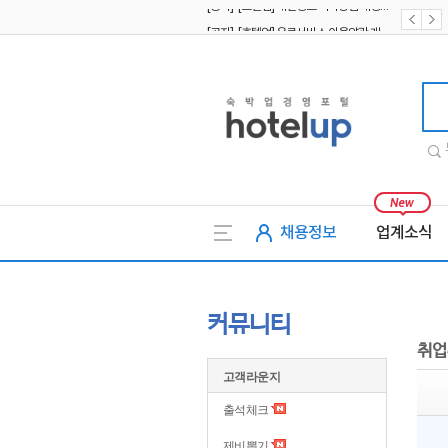
[공지] [호텔업] 유료서비스 이용약관 개정본2 (19.09.02)
[공지] [호텔업] 개인정보 처리방침 개정본2 (19.09.02)
호텔업
채용정보
업계소식
커뮤니티
취업
고객라운지
출석체크
제비뽑기