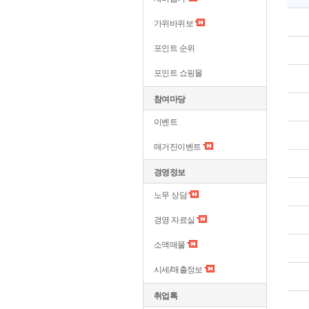
가위바위보
포인트 순위
포인트 쇼핑몰
참여마당
이벤트
매거진이벤트
경영정보
노무 상담
경영 자료실
소액매물
시세/매출정보
취업톡