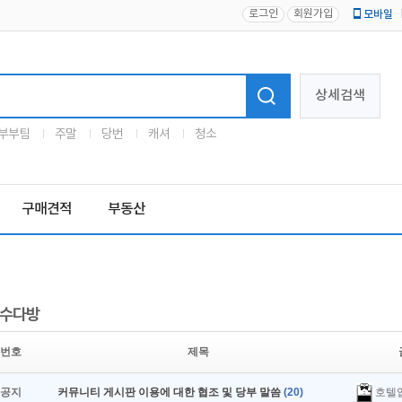
로그인
회원가입
모바일
로고
상세검색
부부팀
주말
당번
캐셔
청소
구매견적
부동산
수다방
번호
제목
호텔
공지
커뮤니티 게시판 이용에 대한 협조 및 당부 말씀
(20)