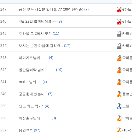
247
풍선 쿠폰 사실분 있나요 ?? (30장선착순)
(7)
e하늘
246
4월 22일 출첵방이요 ~~
(9)
e하늘
245
♡하울 로 2행시 짓기
(11)
카라
244
보시는 순간 마법에 걸려요...
(17)
카라
243
아미가르님께.........
(4)
♡하
242
빨간담벼락 님께............
(19)
♡하
241
mul.....님께......
(4)
♡하
240
궁금한게 있는대 ..
(7)
플로
239
인도 최고 락커~
(4)
모텔
238
비상출구님께............
(8)
♡하
237
용인ㅋㅌ
(97)
-10kg