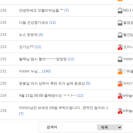
236
안녕하세요 모텔리어님들 ^^
(7)
NO.1
235
다들 건강챙기세요
(12)
들짐
234
뉴스 한토막
(4)
빨간
233
요기는??
(12)
요미
232
블랙님 땀시 쩔어~~~~~엉엉엉
(11)
카라
231
카라비 누님....
(180)
♡하
230
윤봉길 의사 상하이 폭탄 의거 실제 동영상
(5)
아미
229
4월 21일 00:00 출첵방이요 ㅋㅋ !~~
(12)
e하늘
카라비님만 보세요 (제발 부탁드립니다 ..갠적인 일이라..)
228
e하늘
(7)