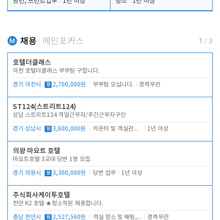
당번, 프런트업무
1년 이상
청소
1년 이상
채용
메인포커스
1
/
3
호텔더클래스
이천 호텔더클래스 부부팀 구합니다.
경기 이천시
월
2,700,000원
부부팀 모십니다.
경력무관
ST124(스트리트124)
성남 스트리트124 격일근무자/주간근무자구인
경기 성남시
월
3,600,000원
카운터 및 객실관리 전반
1년 이상
의왕 마요트 호텔
마요트호텔 3교대 당번 1명 모집.
경기 의왕시
월
3,300,000원
당번 업무
1년 이상
주식회사케이투호텔
천안 K2 호텔 ★청소직원 채용합니다.
충남 천안시
월
2,527,560원
객실 청소 및 배팅, 주변 시설 청소
경력무관