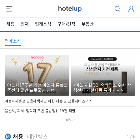
채용
인재
업계소식
구매/견적
부동산
업계소식
야놀자17주년 기념 야놀자 통합발
<야놀자 MRO, 숙박업소 위한 삼
주센터 할인 프로모션 진행
성전자 가전제품 특가 개시>
야놀자제휴점 금융혜택제공 위한 제휴 및 금융서비스 게시
울산시, 피서․행락지 주변 불법행위 19건 적발
더보기
채용
메인박스
1
/
6