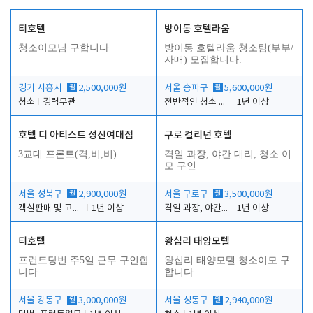
티호텔
방이동 호텔라움
청소이모님 구합니다
방이동 호텔라움 청소팀(부부/
자매) 모집합니다.
경기 시흥시
월
2,500,000원
서울 송파구
월
5,600,000원
청소
경력무관
전반적인 청소 업무(객실청소.객실정리)
1년 이상
호텔 디 아티스트 성신여대점
구로 컬리넌 호텔
3교대 프론트(격,비,비)
격일 과장, 야간 대리, 청소 이
모 구인
서울 성북구
월
2,900,000원
서울 구로구
월
3,500,000원
객실판매 및 고객응대
1년 이상
격일 과장, 야간 대리, 청소 이모
1년 이상
티호텔
왕십리 태양모텔
프런트당번 주5일 근무 구인합
왕십리 태양모텔 청소이모 구
니다
합니다.
서울 강동구
월
3,000,000원
서울 성동구
월
2,940,000원