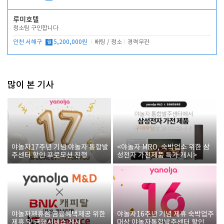
루미호텔
청소팀 구인합니다
인천 서해구
월
5,200,000원
배팅 / 청소
경력무관
많이 본 기사
야놀자17주년 기념 야놀자 통합발
<야놀자 MRO, 숙박업소 위한 삼
주센터 할인 프로모션 진행
성전자 가전제품 특가 개시>
야놀자제휴점 금융혜택제공 위한
야놀자16주년 기념 제휴 숙박업주
제휴 및 금융서비스 게시
대상 야놀자통합발주센터 할인쿠