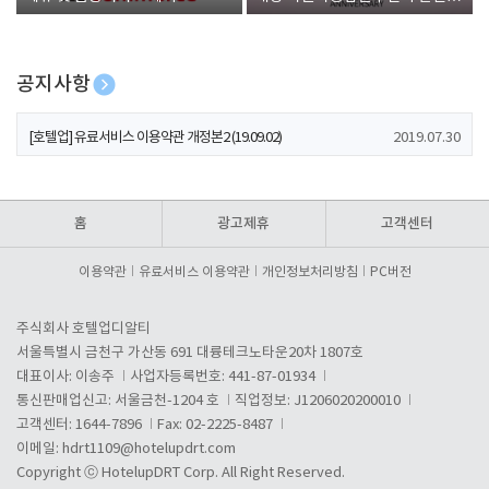
폰 증정
공지사항
[호텔업] 개인정보 처리방침 개정본1 (19.09.02)
2019.07.30
[호텔업] 유료서비스 이용약관 개정본2 (19.09.02)
2019.07.30
[호텔업] 개인정보 처리방침 개정본2 (19.09.02)
2019.07.30
홈
광고제휴
고객센터
이용약관
유료서비스 이용약관
개인정보처리방침
PC버전
주식회사 호텔업디알티
서울특별시 금천구 가산동 691 대륭테크노타운20차 1807호
대표이사: 이송주
사업자등록번호: 441-87-01934
통신판매업신고: 서울금천-1204 호
직업정보: J1206020200010
고객센터: 1644-7896
Fax: 02-2225-8487
이메일:
hdrt1109@hotelupdrt.com
Copyright ⓒ HotelupDRT Corp. All Right Reserved.