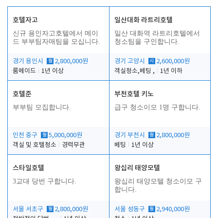
호텔자고
일산대화 라트리호텔
신규 용인자고호텔에서 메이
일산 대화역 라트리호텔에서
드 부부팀자매팀을 모십니다.
청소팀을 구인합니다.
경기 용인시
월
2,800,000원
경기 고양시
시
2,600,000원
룸메이드
1년 이상
객실청소,베팅 ,
1년 이하
호텔준
부천호텔 키노
부부팀 모집합니다.
급구 청소이모 1명 구합니다.
인천 중구
월
5,000,000원
경기 부천시
월
2,800,000원
객실 및 호텔청소
경력무관
베팅
1년 이상
스타일호텔
왕십리 태양모텔
3교대 당번 구합니다.
왕십리 태양모텔 청소이모 구
합니다.
서울 서초구
월
2,800,000원
서울 성동구
월
2,940,000원