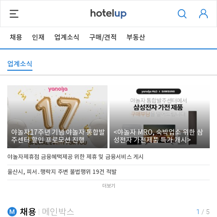
채용
인재
업계소식
구매/견적
부동산
업계소식
야놀자17주년 기념 야놀자 통합발
<야놀자 MRO, 숙박업소 위한 삼
주센터 할인 프로모션 진행
성전자 가전제품 특가 개시>
야놀자제휴점 금융혜택제공 위한 제휴 및 금융서비스 게시
울산시, 피서․행락지 주변 불법행위 19건 적발
더보기
채용
메인박스
1
/
5