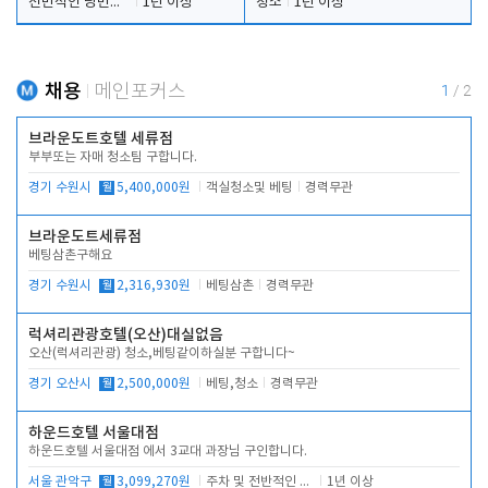
전반적인 당번업무
1년 이상
청소
1년 이상
채용
메인포커스
1
/
2
브라운도트호텔 세류점
부부또는 자매 청소팀 구합니다.
경기 수원시
월
5,400,000원
객실청소및 베팅
경력무관
브라운도트세류점
베팅삼촌구해요
경기 수원시
월
2,316,930원
베팅삼촌
경력무관
럭셔리관광호텔(오산)대실없음
오산(럭셔리관광) 청소,베팅같이하실분 구합니다~
경기 오산시
월
2,500,000원
베팅,청소
경력무관
하운드호텔 서울대점
하운드호텔 서울대점 에서 3교대 과장님 구인합니다.
서울 관악구
월
3,099,270원
주차 및 전반적인 당번업무
1년 이상