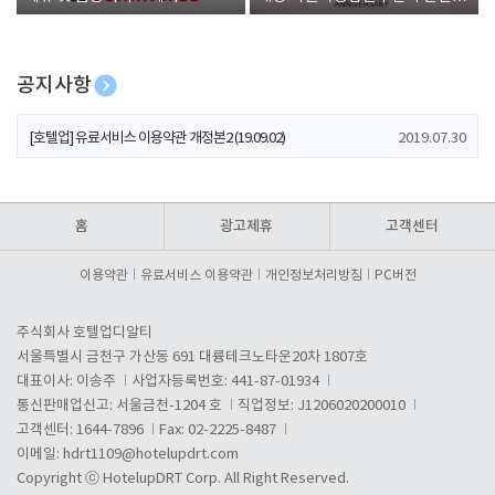
폰 증정
공지사항
[호텔업] 개인정보 처리방침 개정본1 (19.09.02)
2019.07.30
[호텔업] 유료서비스 이용약관 개정본2 (19.09.02)
2019.07.30
[호텔업] 개인정보 처리방침 개정본2 (19.09.02)
2019.07.30
홈
광고제휴
고객센터
이용약관
유료서비스 이용약관
개인정보처리방침
PC버전
주식회사 호텔업디알티
서울특별시 금천구 가산동 691 대륭테크노타운20차 1807호
대표이사: 이송주
사업자등록번호: 441-87-01934
통신판매업신고: 서울금천-1204 호
직업정보: J1206020200010
고객센터: 1644-7896
Fax: 02-2225-8487
이메일:
hdrt1109@hotelupdrt.com
Copyright ⓒ HotelupDRT Corp. All Right Reserved.