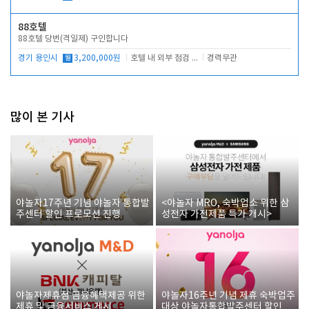
88호텔
88호텔 당번(격일제) 구인합니다
경기 용인시
월
3,200,000원
호텔 내 외부 점검 및 프런트 운영
경력무관
많이 본 기사
야놀자17주년 기념 야놀자 통합발
<야놀자 MRO, 숙박업소 위한 삼
주센터 할인 프로모션 진행
성전자 가전제품 특가 개시>
야놀자제휴점 금융혜택제공 위한
야놀자16주년 기념 제휴 숙박업주
제휴 및 금융서비스 게시
대상 야놀자통합발주센터 할인쿠