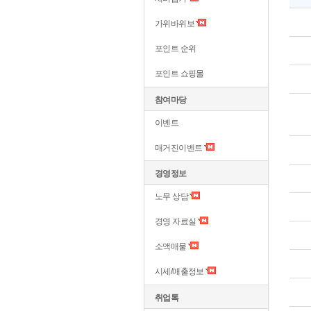
가위바위보
포인트 순위
포인트 쇼핑몰
참여마당
이벤트
매거진이벤트
경영정보
노무 상담
경영 자료실
소액매물
시세/매출정보
취업톡