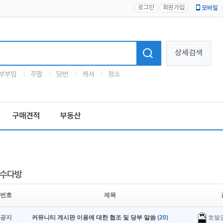
로그인
회원가입
모바일
로고
상세검색
부부팀
주말
당번
캐셔
청소
구매견적
부동산
수다방
번호
제목
호텔
공지
커뮤니티 게시판 이용에 대한 협조 및 당부 말씀
(20)