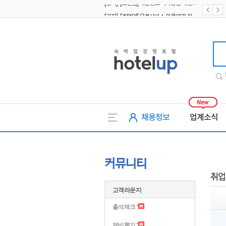
[공지] [호텔업] 유료서비스 이용약관 개정본2 (19.09.02)
[공지] [호텔업] 개인정보 처리방침 개정본2 (19.09.02)
호텔업
채용정보
업계소식
커뮤니티
취업
고객라운지
출석체크
제비뽑기