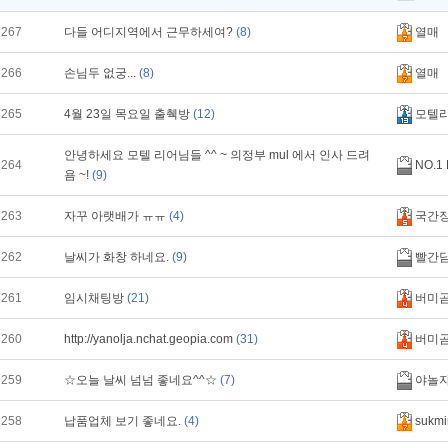
267
다들 어디지역에서 근무하세여?
(8)
열매
266
손님두 없궁...
(8)
열매
265
4월 23일 목요일 출췍방
(12)
모텔
안녕하세요 모텔 리어님들 ^^ ~ 의정부 mul 에서 인사 드려
264
NO.1
욤 ~!
(9)
263
자꾸 아랫배가 ㅠㅠ
(4)
국간
262
날씨가 화창 하네요.
(9)
빨간
261
임시채팅방
(21)
버미
260
http://yanolja.nchat.geopia.com
(31)
버미
259
☆오늘 날씨 넘넘 좋네요^^☆
(7)
야놀
258
납품업체 보기 좋네요.
(4)
sukmi