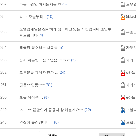
257
다들... 평안 하시온지욥 ㅋ
(5)
도우
256
ㄴ ㅏ 오늘부터...
(10)
5blac
모텔업계일을 진지하게 생각하고 있는 사람입니다 조언부
255
무조
탁드립니다
(4)
254
외국인 청소하는 사람들
(5)
자두
253
잠시 쉬는방~~음악없음..ㅎㅎㅎ
(2)
카라
252
모든분들 휴식 탐인가 ...
(24)
e하늘
251
딩동~~딩동~~~
(81)
카라
250
오늘 야식은 ....
(8)
e하늘
249
ㅈ ㅏ~~ 끝말잇기 쿵쿵따 함 해볼께요~~
(22)
모텔
248
옆집에 놀러갔더니....
(6)
모텔