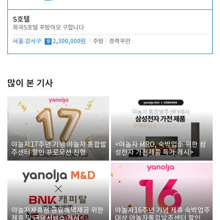
S호텔
화곡S호텔 주방이모 구합니다
서울 강서구
월
2,300,000원
주방
경력무관
많이 본 기사
야놀자17주년 기념 야놀자 통합발
<야놀자 MRO, 숙박업소 위한 삼
주센터 할인 프로모션 진행
성전자 가전제품 특가 개시>
야놀자제휴점 금융혜택제공 위한
야놀자16주년 기념 제휴 숙박업주
제휴 및 금융서비스 게시
대상 야놀자통합발주센터 할인쿠