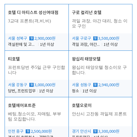
호텔 디 아티스트 성신여대점
구로 컬리넌 호텔
3교대 프론트(격,비,비)
격일 과장, 야간 대리, 청소 이
모 구인
서울 성북구
월
2,900,000원
서울 구로구
월
3,500,000원
객실판매 및 고객응대
1년 이상
격일 과장, 야간 대리, 청소 이모
1년 이상
티호텔
왕십리 태양모텔
프런트당번 주5일 근무 구인합
왕십리 태양모텔 청소이모 구
니다
합니다.
서울 강동구
월
3,000,000원
서울 성동구
월
2,940,000원
당번, 프런트업무
1년 이상
청소
1년 이상
호텔에어포트준
호텔오로이
베팅,청소이모, 자매팀, 부부
안산시 고잔동 격일제 프론트
팀 모집합니다.
인천 중구
월
2,500,000원
경기 안산시
월
3,300,000원