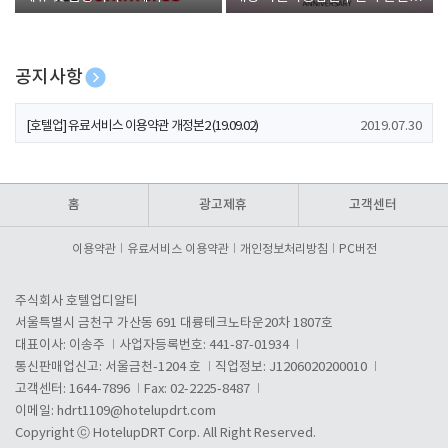
폰 증정
공지사항
[호텔업] 개인정보 처리방침 개정본1 (19.09.02)
2019.07.30
[호텔업] 유료서비스 이용약관 개정본2 (19.09.02)
2019.07.30
[호텔업] 개인정보 처리방침 개정본2 (19.09.02)
2019.07.30
홈
광고제휴
고객센터
이용약관
유료서비스 이용약관
개인정보처리방침
PC버전
주식회사 호텔업디알티
서울특별시 금천구 가산동 691 대륭테크노타운20차 1807호
대표이사: 이송주
사업자등록번호: 441-87-01934
통신판매업신고: 서울금천-1204 호
직업정보: J1206020200010
고객센터: 1644-7896
Fax: 02-2225-8487
이메일:
hdrt1109@hotelupdrt.com
Copyright ⓒ HotelupDRT Corp. All Right Reserved.