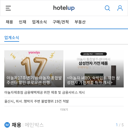
채용
인재
업계소식
구매/견적
부동산
업계소식
야놀자17주년 기념 야놀자 통합발
<야놀자 MRO, 숙박업소 위한 삼
주센터 할인 프로모션 진행
성전자 가전제품 특가 개시>
야놀자제휴점 금융혜택제공 위한 제휴 및 금융서비스 게시
울산시, 피서․행락지 주변 불법행위 19건 적발
더보기
채용
메인박스
1
/
5