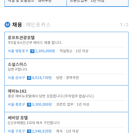
객실 및 호텔청소
경력무관
프론트업무
1년 이상
채용
메인포커스
1
/
2
로프트관광호텔
주5일 8시간근무 메이드 채용 합니다.
서울 영등포구
월
2,300,000원
객실청소
1년 이상
소설스미스
당번구합니다
서울 강서구
월
4,924,730원
당번
경력무관
에비뉴162
종로 에비뉴호텔에서 당번 모집합니다.(주차업무 없습니다.)
서울 종로구
월
3,300,000원
프런트 업무
1년 이상
쎄비앙 호텔
((신규채용)) 3교대 캐셔 구인합니다
서울 구로구
월
2,948,820원
캐셔
1년 이상