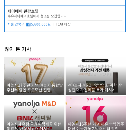
제이베이 관광호텔
수유제이베이호텔에서 청소팀 모집합니다
서울 강북구
월
5,600,000원
1년 이상
많이 본 기사
야놀자17주년 기념 야놀자 통합발
<야놀자 MRO, 숙박업소 위한 삼
주센터 할인 프로모션 진행
성전자 가전제품 특가 개시>
야놀자제휴점 금융혜택제공 위한
야놀자16주년 기념 제휴 숙박업주
제휴 및 금융서비스 게시
대상 야놀자통합발주센터 할인쿠