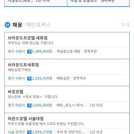
객실청소,베팅 ,
1년 이하
객실 및 호텔청소
경력무관
채용
메인포커스
1
/
2
브라운도트호텔 세류점
부부또는 자매 청소팀 구합니다.
경기 수원시
월
5,400,000원
객실청소및 베팅
경력무관
브라운도트세류점
베팅삼촌구해요
경기 수원시
월
2,316,930원
베팅삼촌
경력무관
바로호텔
청소한분..<캐셔 한분>.. 구합니다.
경기 하남시
월
2,600,000원
베팅.,청소<<캐셔 모셔봅니다.
1년 이상
하운드호텔 서울대점
하운드호텔 서울대점 에서 3교대 과장님 구인합니다.
서울 관악구
월
3,099,270원
주차 및 전반적인 당번업무
1년 이상