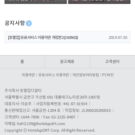
폰 증정
공지사항
[호텔업] 개인정보 처리방침 개정본1 (19.09.02)
2019.07.30
[호텔업] 유료서비스 이용약관 개정본2 (19.09.02)
2019.07.30
[호텔업] 개인정보 처리방침 개정본2 (19.09.02)
2019.07.30
홈
광고제휴
고객센터
이용약관
유료서비스 이용약관
개인정보처리방침
PC버전
주식회사 호텔업디알티
서울특별시 금천구 가산동 691 대륭테크노타운20차 1807호
대표이사: 이송주
사업자등록번호: 441-87-01934
통신판매업신고: 서울금천-1204 호
직업정보: J1206020200010
고객센터: 1644-7896
Fax: 02-2225-8487
이메일:
hdrt1109@hotelupdrt.com
Copyright ⓒ HotelupDRT Corp. All Right Reserved.