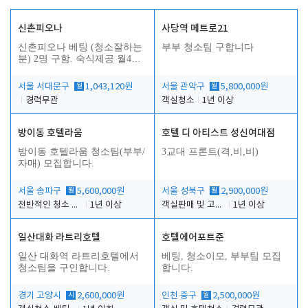
신촌피오나
사당역 메트로21
신촌피오나 베팅 (청소잘하는
부부 청소팀 구합니다
분) 2명 구함. 숙식제공 월4회
휴무
서울 서대문구
월
1,043,120원
서울 관악구
월
5,800,000원
경력무관
객실청소
1년 이상
방이동 호텔라움
호텔 디 아티스트 성신여대점
방이동 호텔라움 청소팀(부부/
3교대 프론트(격,비,비)
자매) 모집합니다.
서울 송파구
월
5,600,000원
서울 성북구
월
2,900,000원
전반적인 청소 업무(객실청소.객실정리)
1년 이상
객실판매 및 고객응대
1년 이상
일산대화 라트리호텔
호텔에어포트준
일산 대화역 라트리호텔에서
베팅, 청소이모, 부부팀 모집
청소팀을 구인합니다.
합니다.
경기 고양시
시
2,600,000원
인천 중구
월
2,500,000원