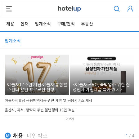
채용
인재
업계소식
구매/견적
부동산
업계소식
야놀자17주년 기념 야놀자 통합발
<야놀자 MRO, 숙박업소 위한 삼
주센터 할인 프로모션 진행
성전자 가전제품 특가 개시>
야놀자제휴점 금융혜택제공 위한 제휴 및 금융서비스 게시
울산시, 피서․행락지 주변 불법행위 19건 적발
더보기
채용
메인박스
1
/
4