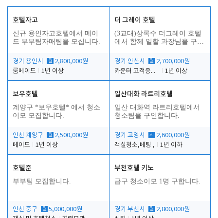
호텔자고
더 그레이 호텔
신규 용인자고호텔에서 메이
(3교대)상록수 더그레이 호텔
드 부부팀자매팀을 모십니다.
에서 함께 일할 과장님을 구합
니다.
경기 용인시
월
2,800,000원
경기 안산시
월
2,700,000원
룸메이드
1년 이상
카운터 고객응대 및 야간더블청소
1년 이상
보우호텔
일산대화 라트리호텔
인
계양구 *보우호텔* 에서 청소
일산 대화역 라트리호텔에서
이모 모집합니다.
청소팀을 구인합니다.
인천 계양구
월
2,500,000원
경기 고양시
시
2,600,000원
메이드
1년 이상
객실청소,베팅 ,
1년 이하
호텔준
부천호텔 키노
부부팀 모집합니다.
급구 청소이모 1명 구합니다.
인천 중구
월
5,000,000원
경기 부천시
월
2,800,000원