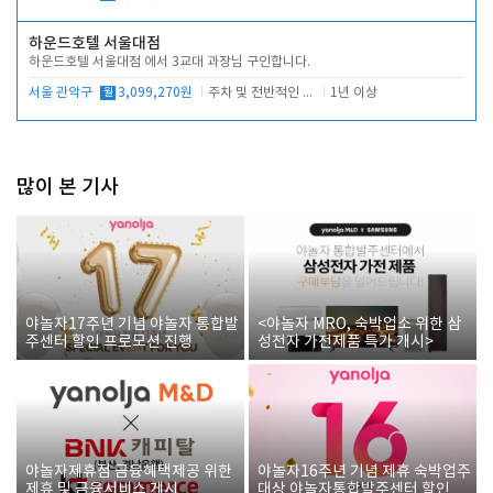
하운드호텔 서울대점
하운드호텔 서울대점 에서 3교대 과장님 구인합니다.
서울 관악구
월
3,099,270원
주차 및 전반적인 당번업무
1년 이상
많이 본 기사
야놀자17주년 기념 야놀자 통합발
<야놀자 MRO, 숙박업소 위한 삼
주센터 할인 프로모션 진행
성전자 가전제품 특가 개시>
야놀자제휴점 금융혜택제공 위한
야놀자16주년 기념 제휴 숙박업주
제휴 및 금융서비스 게시
대상 야놀자통합발주센터 할인쿠