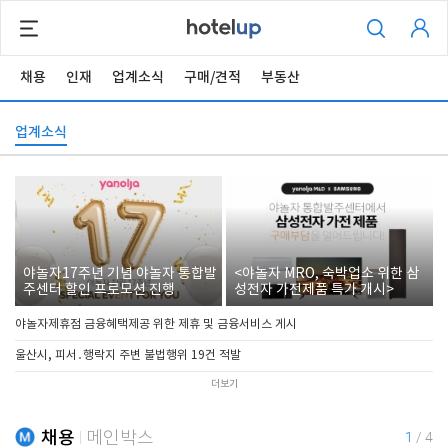
채용
인재
업계소식
구매/견적
부동산
업계소식
야놀자17주년 기념 야놀자 통합발
<야놀자 MRO, 숙박업소 위한 삼
주센터 할인 프로모션 진행
성전자 가전제품 특가 개시>
야놀자제휴점 금융혜택제공 위한 제휴 및 금융서비스 게시
울산시, 피서․행락지 주변 불법행위 19건 적발
더보기
채용
메인박스
1
/
4