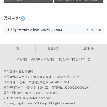
폰 증정
공지사항
[호텔업] 개인정보 처리방침 개정본1 (19.09.02)
2019.07.30
[호텔업] 유료서비스 이용약관 개정본2 (19.09.02)
2019.07.30
[호텔업] 개인정보 처리방침 개정본2 (19.09.02)
2019.07.30
홈
광고제휴
고객센터
이용약관
유료서비스 이용약관
개인정보처리방침
PC버전
주식회사 호텔업디알티
서울특별시 금천구 가산동 691 대륭테크노타운20차 1807호
대표이사: 이송주
사업자등록번호: 441-87-01934
통신판매업신고: 서울금천-1204 호
직업정보: J1206020200010
고객센터: 1644-7896
Fax: 02-2225-8487
이메일:
hdrt1109@hotelupdrt.com
Copyright ⓒ HotelupDRT Corp. All Right Reserved.