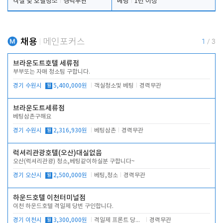
객실 및 호텔청소
경력무관
베팅
1년 이상
채용
메인포커스
1
/
3
브라운도트호텔 세류점
부부또는 자매 청소팀 구합니다.
경기 수원시
월
5,400,000원
객실청소및 베팅
경력무관
브라운도트세류점
베팅삼촌구해요
경기 수원시
월
2,316,930원
베팅삼촌
경력무관
럭셔리관광호텔(오산)대실없음
오산(럭셔리관광) 청소,베팅같이하실분 구합니다~
경기 오산시
월
2,500,000원
베팅,청소
경력무관
하운드호텔 이천터미널점
이천 하운드호텔 격일제 당번 구인합니다.
경기 이천시
월
3,300,000원
격일제 프론트 당번 업무로 주차 및 객실 점검
경력무관