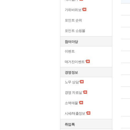
가위바위보
포인트 순위
포인트 쇼핑몰
참여마당
이벤트
매거진이벤트
경영정보
노무 상담
경영 자료실
소액매물
시세/매출정보
취업톡