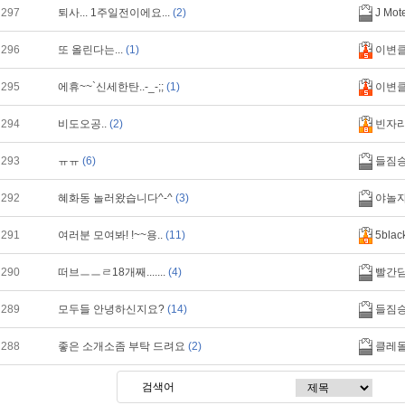
297
퇴사... 1주일전이에요...
(2)
J Mote
296
또 올린다는...
(1)
이변
295
에휴~~`신세한탄..-_-;;
(1)
이변
294
비도오공..
(2)
빈자
293
ㅠㅠ
(6)
들짐
292
혜화동 놀러왔습니다^-^
(3)
야놀
291
여러분 모여봐! !~~용..
(11)
5blac
290
떠브ㅡㅡㄹ18개째.......
(4)
빨간
289
모두들 안녕하신지요?
(14)
들짐
288
좋은 소개소좀 부탁 드려요
(2)
클레