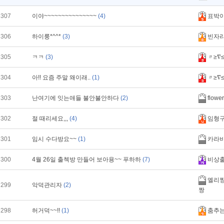
307
이야~~~~~~~~~~~~~~~
(4)
표박
306
하이룽*^^*
(3)
빈자
305
ㅋㅋ
(3)
〃≥∇≤
304
아!! 요즘 주말 왜이래..
(1)
〃≥∇≤
303
난여기에 잇는애들 불안불안하다
(2)
flowe
302
절 때리세요,,,
(4)
임형
301
임시 수다방요~~
(1)
카라
300
4월 26일 출첵방 만들어 보아용~~ 푸하하
(7)
비상
엘리짱
299
악덕관리자
(2)
짱
298
허거덕~~!!
(1)
춤추