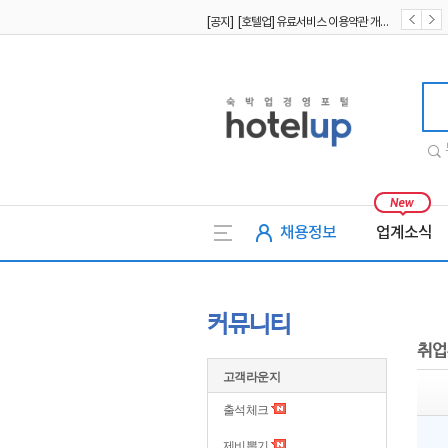
[공지] [호텔업] 유료서비스 이용약관 개정본2 (19.09.02)
[공지] [호텔업] 개인정보 처리방침 개정본2 (19.09.02)
호텔업
채용정보
업계소식
커뮤니티
취업
고객라운지
출석체크
제비뽑기