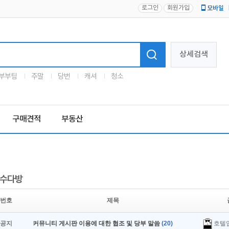
로그인
회원가입
모바일
로고
상세검색
부부팀
주말
당번
캐셔
청소
구매견적
부동산
수다방
번호
제목
호텔
공지
커뮤니티 게시판 이용에 대한 협조 및 당부 말씀
(20)