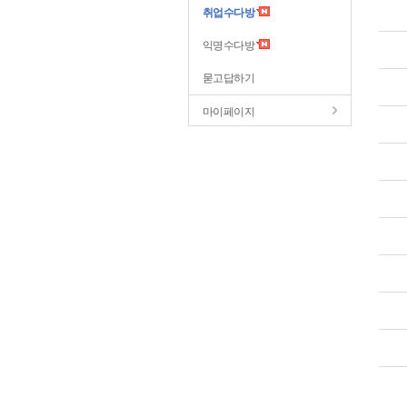
취업수다방
익명수다방
묻고답하기
마이페이지