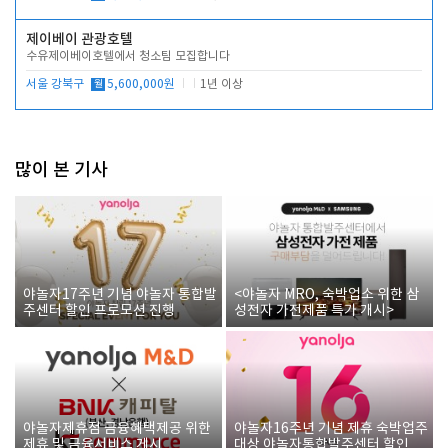
제이베이 관광호텔
수유제이베이호텔에서 청소팀 모집합니다
서울 강북구
월
5,600,000원
1년 이상
많이 본 기사
야놀자17주년 기념 야놀자 통합발
<야놀자 MRO, 숙박업소 위한 삼
주센터 할인 프로모션 진행
성전자 가전제품 특가 개시>
야놀자제휴점 금융혜택제공 위한
야놀자16주년 기념 제휴 숙박업주
제휴 및 금융서비스 게시
대상 야놀자통합발주센터 할인쿠