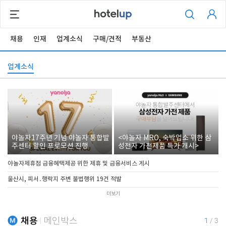
채용
인재
업계소식
구매/견적
부동산
업계소식
야놀자17주년 기념 야놀자 통합발
<야놀자 MRO, 숙박업소 위한 삼
주센터 할인 프로모션 진행
성전자 가전제품 특가 개시>
야놀자제휴점 금융혜택제공 위한 제휴 및 금융서비스 게시
울산시, 피서․행락지 주변 불법행위 19건 적발
더보기
채용
메인박스
1
/
3