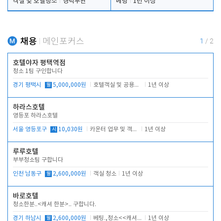
객실 및 호텔청소
경력무관
베팅
1년 이상
채용
메인포커스
1
/
2
호텔야자 평택역점
청소 1팀 구인합니다
경기 평택시
월
5,000,000원
호텔객실 및 공용시설 청소 관리
1년 이상
하라스호텔
영등포 하라스호텔
서울 영등포구
시
10,030원
카운터 업무 및 객실관리(청소상태 확인, 객실판매)
1년 이상
루루호텔
부부청소팀 구합니다
인천 남동구
월
2,600,000원
객실 청소
1년 이상
바로호텔
청소한분..<캐셔 한분>.. 구합니다.
경기 하남시
월
2,600,000원
베팅.,청소<<캐셔 모셔봅니다.
1년 이상