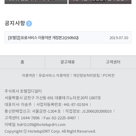
폰 증정
공지사항
[호텔업] 개인정보 처리방침 개정본1 (19.09.02)
2019.07.30
[호텔업] 유료서비스 이용약관 개정본2 (19.09.02)
2019.07.30
[호텔업] 개인정보 처리방침 개정본2 (19.09.02)
2019.07.30
홈
광고제휴
고객센터
이용약관
유료서비스 이용약관
개인정보처리방침
PC버전
주식회사 호텔업디알티
서울특별시 금천구 가산동 691 대륭테크노타운20차 1807호
대표이사: 이송주
사업자등록번호: 441-87-01934
통신판매업신고: 서울금천-1204 호
직업정보: J1206020200010
고객센터: 1644-7896
Fax: 02-2225-8487
이메일:
hdrt1109@hotelupdrt.com
Copyright ⓒ HotelupDRT Corp. All Right Reserved.