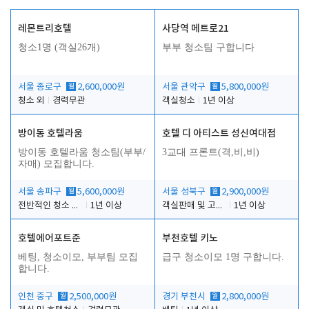
레몬트리호텔
사당역 메트로21
청소1명 (객실26개)
부부 청소팀 구합니다
서울 종로구
월
2,600,000원
서울 관악구
월
5,800,000원
청소 외
경력무관
객실청소
1년 이상
방이동 호텔라움
호텔 디 아티스트 성신여대점
방이동 호텔라움 청소팀(부부/
3교대 프론트(격,비,비)
자매) 모집합니다.
서울 송파구
월
5,600,000원
서울 성북구
월
2,900,000원
전반적인 청소 업무(객실청소.객실정리)
1년 이상
객실판매 및 고객응대
1년 이상
호텔에어포트준
부천호텔 키노
베팅, 청소이모, 부부팀 모집
급구 청소이모 1명 구합니다.
합니다.
인천 중구
월
2,500,000원
경기 부천시
월
2,800,000원