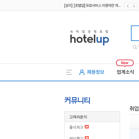
[공지] [호텔업] 유료서비스 이용약관 개정본2 (19.09.02)
[공지] [호텔업] 개인정보 처리방침 개정본2 (19.09.02)
호텔업
채용정보
업계소식
커뮤니티
취업
고객라운지
출석체크
제비뽑기