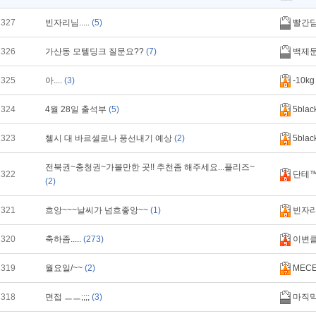
327
빈자리님.....
(5)
빨간
326
가산동 모텔딩크 질문요??
(7)
백제
325
아....
(3)
-10kg
324
4월 28일 출석부
(5)
5blac
323
첼시 대 바르셀로나 풍선내기 예상
(2)
5blac
전북권~충청권~가볼만한 곳!! 추천좀 해주세요...플리즈~
322
단테
(2)
321
흐앙~~~날씨가 넘흐좋앙~~
(1)
빈자
320
축하좀.....
(273)
이변
319
월요일/~~
(2)
MECE
318
면접 ㅡㅡ;;;;
(3)
마직