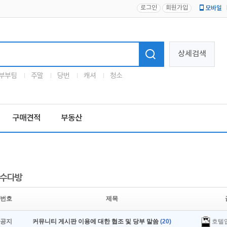
로그인
회원가입
모바일
로고
상세검색
부부팀
주말
당번
캐셔
청소
구매견적
부동산
수다방
번호
제목
호텔
공지
커뮤니티 게시판 이용에 대한 협조 및 당부 말씀
(20)