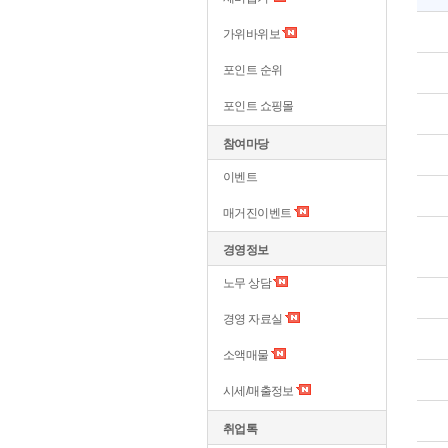
가위바위보
포인트 순위
포인트 쇼핑몰
참여마당
이벤트
매거진이벤트
경영정보
노무 상담
경영 자료실
소액매물
시세/매출정보
취업톡