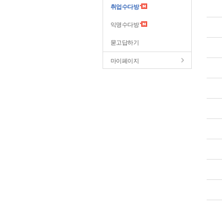
취업수다방
익명수다방
묻고답하기
마이페이지