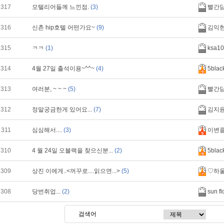
317
모텔리어들께 느낀점.
(3)
빨간
316
신촌 hip호텔 어떤가요~
(9)
김익
315
ㅋㅋ
(1)
ksa10
314
4월 27일 출석이용~^^~
(4)
5blac
313
여러분, ~ ~ ~
(5)
빨간
312
정말궁금한게 있어요...
(7)
김지
311
심심해서....
(3)
이변
310
4 월 24일 오블랙을 찾으신분...
(2)
5blac
309
상진 이에게..<꺼꾸로....읽으면...>
(5)
♡하
308
당번취업...
(2)
sun fl