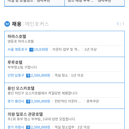
객실 및 호텔청소
경력무관
청소 배팅 부부 구합니다
경력무관
채용
메인포커스
1
/
1
하라스호텔
영등포 하라스호텔
서울 영등포구
시
10,030원
카운터 업무 및 객실관리(청소상태 확인, 객실판매)
1년 이상
루루호텔
부부청소팀 구합니다
인천 남동구
월
2,500,000원
객실 청소
1년 이상
용인 오스카호텔
용인 처인구 오스카호텔에서 격일당번 채용합니다
경기 용인시
월
3,500,000원
전반적인 카운터 업무
경력무관
의왕 밀로스 관광호텔
주1회 휴무 청소 부부팀, 3교대 당번 모집합니다.
경기 의왕시
월
2,500,000원
객실 청소업무
1년 이상