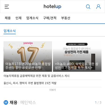
채용
인재
업계소식
구매/견적
부동산
업계소식
야놀자17주년 기념 야놀자 통합발
<야놀자 MRO, 숙박업소 위한 삼
주센터 할인 프로모션 진행
성전자 가전제품 특가 개시>
야놀자제휴점 금융혜택제공 위한 제휴 및 금융서비스 게시
울산시, 피서․행락지 주변 불법행위 19건 적발
더보기
채용
메인박스
1
/
3