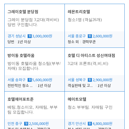
그레이호텔 분당점
레몬트리호텔
그레이 분당점 3교대(격비비)
청소1명 (객실26개)
당번 구인합니다.
경기 성남시
월
3,000,000원
서울 종로구
월
2,600,000원
당번
1년 이상
청소 외
경력무관
방이동 호텔라움
호텔 디 아티스트 성신여대점
방이동 호텔라움 청소팀(부부/
3교대 프론트(격,비,비)
자매) 모집합니다.
서울 송파구
월
5,600,000원
서울 성북구
월
2,900,000원
전반적인 청소 업무(객실청소.객실정리)
1년 이상
객실판매 및 고객응대
1년 이상
호텔에어포트준
메이트모텔
베팅,청소이모, 자매팀, 부부
청소 부부팀. 자매팀 구인
팀 모집합니다.
인천 중구
월
2,500,000원
경기 안산시
월
4,800,000원