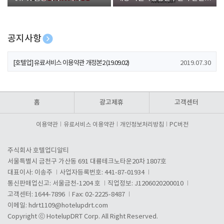
폰 증정
공지사항
[호텔업] 개인정보 처리방침 개정본1 (19.09.02)
2019.07.30
[호텔업] 유료서비스 이용약관 개정본2 (19.09.02)
2019.07.30
[호텔업] 개인정보 처리방침 개정본2 (19.09.02)
2019.07.30
홈
광고제휴
고객센터
이용약관
유료서비스 이용약관
개인정보처리방침
PC버전
주식회사 호텔업디알티
서울특별시 금천구 가산동 691 대륭테크노타운20차 1807호
대표이사: 이송주
사업자등록번호: 441-87-01934
통신판매업신고: 서울금천-1204 호
직업정보: J1206020200010
고객센터: 1644-7896
Fax: 02-2225-8487
이메일:
hdrt1109@hotelupdrt.com
Copyright ⓒ HotelupDRT Corp. All Right Reserved.