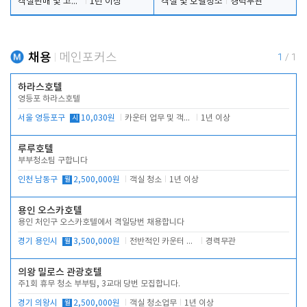
객실판매 및 고객응대
1년 이상
객실 및 호텔청소
경력무관
채용
메인포커스
1
/
1
하라스호텔
영등포 하라스호텔
서울 영등포구
시
10,030원
카운터 업무 및 객실관리(청소상태 확인, 객실판매)
1년 이상
루루호텔
부부청소팀 구합니다
인천 남동구
월
2,500,000원
객실 청소
1년 이상
용인 오스카호텔
용인 처인구 오스카호텔에서 격일당번 채용합니다
경기 용인시
월
3,500,000원
전반적인 카운터 업무
경력무관
의왕 밀로스 관광호텔
주1회 휴무 청소 부부팀, 3교대 당번 모집합니다.
경기 의왕시
월
2,500,000원
객실 청소업무
1년 이상