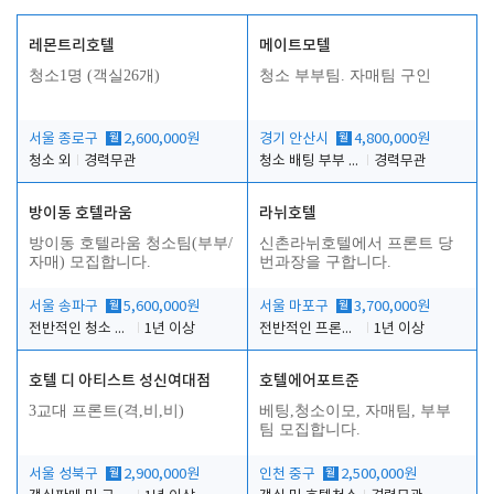
레몬트리호텔
메이트모텔
청소1명 (객실26개)
청소 부부팀. 자매팀 구인
서울 종로구
월
2,600,000원
경기 안산시
월
4,800,000원
청소 외
경력무관
청소 배팅 부부 구합니다
경력무관
방이동 호텔라움
라뉘호텔
방이동 호텔라움 청소팀(부부/
신촌라뉘호텔에서 프론트 당
자매) 모집합니다.
번과장을 구합니다.
서울 송파구
월
5,600,000원
서울 마포구
월
3,700,000원
전반적인 청소 업무(객실청소.객실정리)
1년 이상
전반적인 프론트 당번업무
1년 이상
호텔 디 아티스트 성신여대점
호텔에어포트준
3교대 프론트(격,비,비)
베팅,청소이모, 자매팀, 부부
팀 모집합니다.
서울 성북구
월
2,900,000원
인천 중구
월
2,500,000원