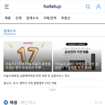
채용
인재
업계소식
구매/견적
부동산
업계소식
야놀자17주년 기념 야놀자 통합발
<야놀자 MRO, 숙박업소 위한 삼
주센터 할인 프로모션 진행
성전자 가전제품 특가 개시>
야놀자제휴점 금융혜택제공 위한 제휴 및 금융서비스 게시
울산시, 피서․행락지 주변 불법행위 19건 적발
더보기
채용
메인박스
1
/
3