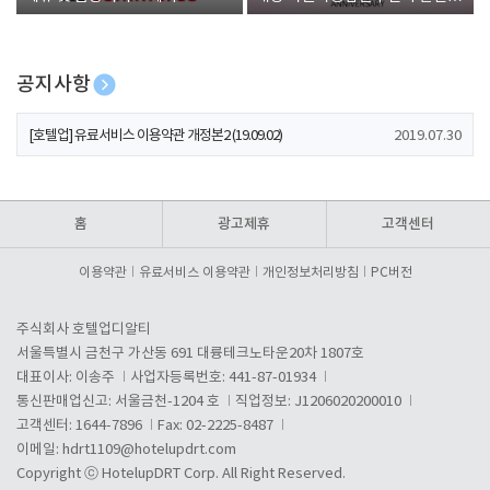
폰 증정
공지사항
[호텔업] 개인정보 처리방침 개정본1 (19.09.02)
2019.07.30
[호텔업] 유료서비스 이용약관 개정본2 (19.09.02)
2019.07.30
[호텔업] 개인정보 처리방침 개정본2 (19.09.02)
2019.07.30
홈
광고제휴
고객센터
이용약관
유료서비스 이용약관
개인정보처리방침
PC버전
주식회사 호텔업디알티
서울특별시 금천구 가산동 691 대륭테크노타운20차 1807호
대표이사: 이송주
사업자등록번호: 441-87-01934
통신판매업신고: 서울금천-1204 호
직업정보: J1206020200010
고객센터: 1644-7896
Fax: 02-2225-8487
이메일:
hdrt1109@hotelupdrt.com
Copyright ⓒ HotelupDRT Corp. All Right Reserved.