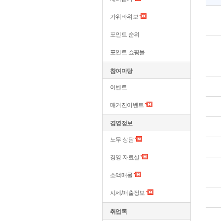
가위바위보
포인트 순위
포인트 쇼핑몰
참여마당
이벤트
매거진이벤트
경영정보
노무 상담
경영 자료실
소액매물
시세/매출정보
취업톡