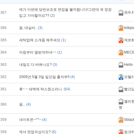
제가 이번에 당번보조로 면접을 볼까합니다!그런데 꼭 정장
367
ⓐ두
입고 가야할까요??
(2)
366
음..대실비..
(3)
tnltqla
365
세탁업체 소개줌 해주세요
(1)
제로
364
아침부터 열받게하네~~
(1)
MECE
363
내일도 다 바쁘나요?
(3)
Hello 
362
2009년 5월 3일 일요일 출석부!!
(4)
모텔
361
휴~ ~ 새벽에 락스청소라니.
(64)
빨간
엘리짱
360
음...
(4)
짱
359
네이트온~^^~
(4)
5blac
358
캐셔 면접의상이요?
(6)
핑크