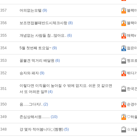
357
어의없는모텔
(9)
블랙
356
보조면접볼때반드시체크사항
(8)
블랙
355
개념없는 사람들 참...많아요..
(6)
매력v
354
5월 첫번째 토요일~
(9)
젊은
353
꼴불견 먹거리 배달원
(6)
쩡프
352
승자와 패자
(9)
뛰다
이렇다면 이직율이 높아질 수 밖에 없지요. 쉬운 것 같으면
351
한국
서 또 어려운 일!!!
(4)
350
음......그다지/..
(2)
순경
349
존심상해서원.........
(10)
♡하
348
걍 몇자 적어봅니다;; (짬뽕)
(5)
☆겨