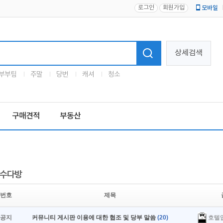
로그인
회원가입
모바일
로고
상세검색
부부팀
주말
당번
캐셔
청소
구매견적
부동산
수다방
번호
제목
호텔
공지
커뮤니티 게시판 이용에 대한 협조 및 당부 말씀
(20)