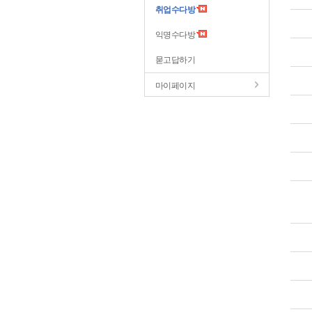
취업수다방
익명수다방
묻고답하기
마이페이지