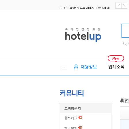
[공지] [호텔업] 유료서비스 이용약관 개정본2 (19.09.02)
[공지] [호텔업] 개인정보 처리방침 개정본2 (19.09.02)
호텔업
채용정보
업계소식
커뮤니티
취업
고객라운지
출석체크
제비뽑기