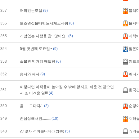
357
어의없는모텔
(9)
블랙
356
보조면접볼때반드시체크사항
(8)
블랙
355
개념없는 사람들 참...많아요..
(6)
매력v
354
5월 첫번째 토요일~
(9)
젊은
353
꼴불견 먹거리 배달원
(6)
쩡프
352
승자와 패자
(9)
뛰다
이렇다면 이직율이 높아질 수 밖에 없지요. 쉬운 것 같으면
351
한국
서 또 어려운 일!!!
(4)
350
음......그다지/..
(2)
순경
349
존심상해서원.........
(10)
♡하
348
걍 몇자 적어봅니다;; (짬뽕)
(5)
☆겨