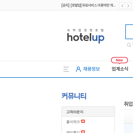
[공지] [호텔업] 유료서비스 이용약관 개정본2 (19.09.02)
[공지] [호텔업] 개인정보 처리방침 개정본2 (19.09.02)
호텔업
채용정보
업계소식
커뮤니티
취업
고객라운지
출석체크
제비뽑기