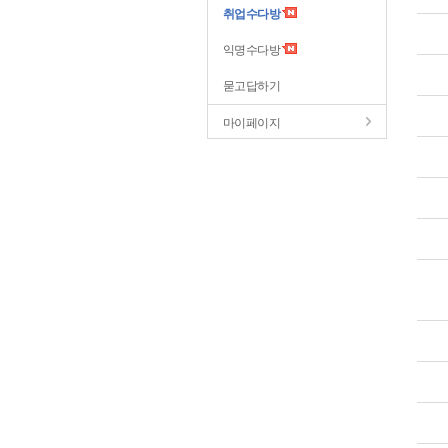
취업수다방
익명수다방
묻고답하기
마이페이지