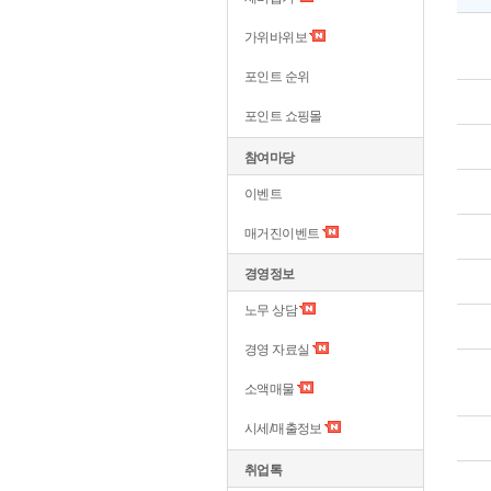
가위바위보
포인트 순위
포인트 쇼핑몰
참여마당
이벤트
매거진이벤트
경영정보
노무 상담
경영 자료실
소액매물
시세/매출정보
취업톡