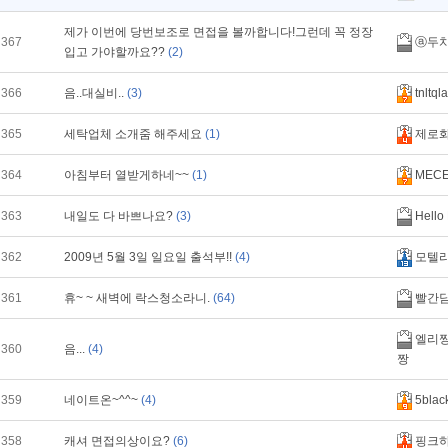
제가 이번에 당번보조로 면접을 볼까합니다!그런데 꼭 정장
367
ⓐ두
입고 가야할까요??
(2)
366
음..대실비..
(3)
tnltqla
365
세탁업체 소개줌 해주세요
(1)
제로
364
아침부터 열받게하네~~
(1)
MECE
363
내일도 다 바쁘나요?
(3)
Hello 
362
2009년 5월 3일 일요일 출석부!!
(4)
모텔
361
휴~ ~ 새벽에 락스청소라니.
(64)
빨간
엘리짱
360
음...
(4)
짱
359
네이트온~^^~
(4)
5blac
358
캐셔 면접의상이요?
(6)
핑크