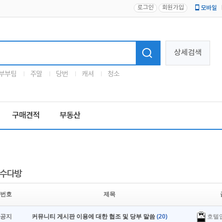
로그인
회원가입
모바일
로고
상세검색
부부팀
주말
당번
캐셔
청소
구매견적
부동산
수다방
번호
제목
호텔
공지
커뮤니티 게시판 이용에 대한 협조 및 당부 말씀
(20)