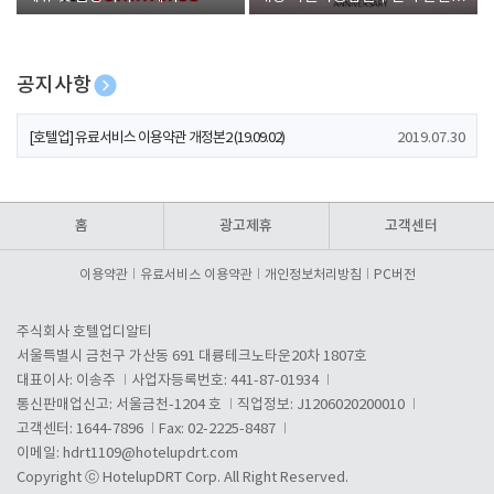
폰 증정
공지사항
[호텔업] 개인정보 처리방침 개정본1 (19.09.02)
2019.07.30
[호텔업] 유료서비스 이용약관 개정본2 (19.09.02)
2019.07.30
[호텔업] 개인정보 처리방침 개정본2 (19.09.02)
2019.07.30
홈
광고제휴
고객센터
이용약관
유료서비스 이용약관
개인정보처리방침
PC버전
주식회사 호텔업디알티
서울특별시 금천구 가산동 691 대륭테크노타운20차 1807호
대표이사: 이송주
사업자등록번호: 441-87-01934
통신판매업신고: 서울금천-1204 호
직업정보: J1206020200010
고객센터: 1644-7896
Fax: 02-2225-8487
이메일:
hdrt1109@hotelupdrt.com
Copyright ⓒ HotelupDRT Corp. All Right Reserved.