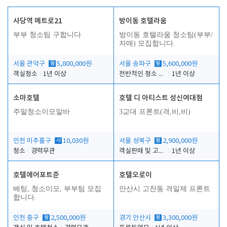
사당역 메트로21
방이동 호텔라움
부부 청소팀 구합니다
방이동 호텔라움 청소팀(부부/
자매) 모집합니다.
서울 관악구
월
5,800,000원
서울 송파구
월
5,600,000원
객실청소
1년 이상
전반적인 청소 업무(객실청소.객실정리)
1년 이상
소마호텔
호텔 디 아티스트 성신여대점
주말청소이모알바
3교대 프론트(격,비,비)
인천 미추홀구
시
10,030원
서울 성북구
월
2,900,000원
청소
경력무관
객실판매 및 고객응대
1년 이상
호텔에어포트준
호텔오로이
베팅, 청소이모, 부부팀 모집
안산시 고잔동 격일제 프론트
합니다.
인천 중구
월
2,500,000원
경기 안산시
월
3,300,000원