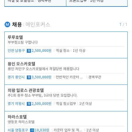
객실 및 호텔청소
경력무관
프론트업무
1년 이상
채용
메인포커스
1
/
1
루루호텔
부부청소팀 구합니다
인천 남동구
월
2,500,000원
객실 청소
1년 이상
용인 오스카호텔
용인 처인구 오스카호텔에서 격일당번 채용합니다
경기 용인시
월
3,500,000원
전반적인 카운터 업무
경력무관
의왕 밀로스 관광호텔
주1회 휴무 청소 부부팀, 3교대 당번 모집합니다.
경기 의왕시
월
2,500,000원
객실 청소업무
1년 이상
하라스호텔
영등포 하라스호텔
서울 영등포구
시
10,030원
카운터 업무 및 객실관리(청소상태 확인, 객실판매)
1년 이상