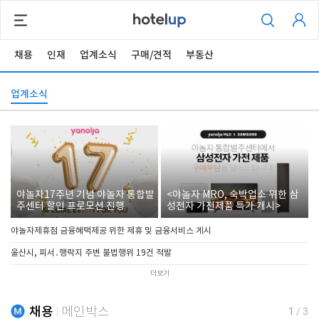
채용
인재
업계소식
구매/견적
부동산
업계소식
야놀자17주년 기념 야놀자 통합발
<야놀자 MRO, 숙박업소 위한 삼
주센터 할인 프로모션 진행
성전자 가전제품 특가 개시>
야놀자제휴점 금융혜택제공 위한 제휴 및 금융서비스 게시
울산시, 피서․행락지 주변 불법행위 19건 적발
더보기
채용
메인박스
1
/
3