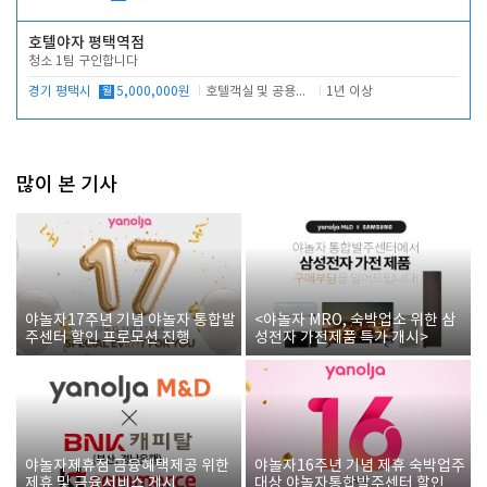
호텔야자 평택역점
청소 1팀 구인합니다
경기 평택시
월
5,000,000원
호텔객실 및 공용시설 청소 관리
1년 이상
많이 본 기사
야놀자17주년 기념 야놀자 통합발
<야놀자 MRO, 숙박업소 위한 삼
주센터 할인 프로모션 진행
성전자 가전제품 특가 개시>
야놀자제휴점 금융혜택제공 위한
야놀자16주년 기념 제휴 숙박업주
제휴 및 금융서비스 게시
대상 야놀자통합발주센터 할인쿠