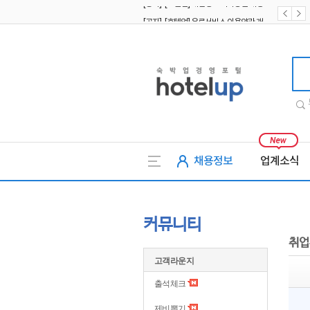
[공지] [호텔업] 유료서비스 이용약관 개정본2 (19.09.02)
[공지] [호텔업] 개인정보 처리방침 개정본2 (19.09.02)
호텔업
채용정보
업계소식
커뮤니티
취업
고객라운지
출석체크
제비뽑기