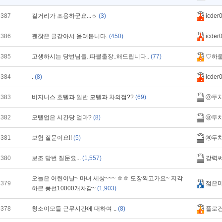
387
길거리가 조용하군요...ㅎ
(3)
icder
386
괜찮은 글같아서 올려봅니다.
(450)
icder
385
고생하시는 당번님들..따블출장..해드립니다..
(77)
♡하
384
.
(8)
icder
383
비지니스 호텔과 일반 모텔과 차의점??
(69)
ⓐ두
382
모텔업은 시간당 얼마?
(8)
ⓐ두
381
보험 질문이요!!
(5)
ⓐ두
380
보조 당번 질문요...
(1,557)
강력
오늘은 어린이날~ 마녀 세상~~~ ㅎㅎ 도장찍고가요~ 지각
379
젊은
하믄 풍선10000개차감~
(1,903)
378
청소이모들 근무시간에 대하여 ..
(8)
플로