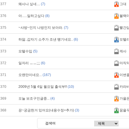
377
왜사나 싶네....
(7)
그대­
376
아......일하고싶다
(8)
블랙
375
~샤방~인지 나방인지 보아라.
(7)
빨간
374
하앓..갑자기 소주가 조낸 떙기네요..
(6)
모텔
373
모텔수입
(5)
캐사
372
일자리 ㅡㅡ;;;;
(6)
마직
371
오랜만이네요...
(167)
이변
370
2009년 5월 4일 월요일 출석부!!
(10)
카라
369
오늘 보조구인글중...
(4)
가을
368
끙~궁금한거 있어요(내용수정+추가)
(3)
꿈을