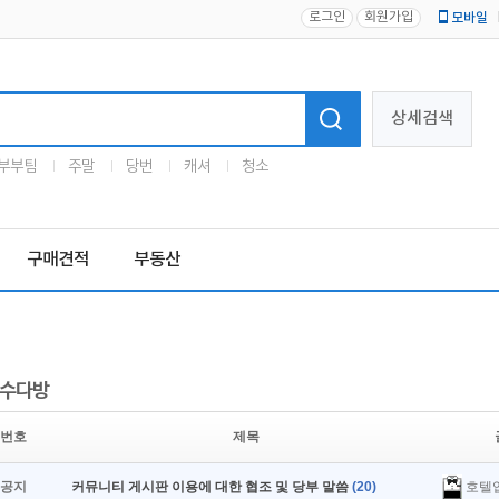
로그인
회원가입
모바일
로고
상세검색
부부팀
주말
당번
캐셔
청소
구매견적
부동산
수다방
번호
제목
호텔
공지
커뮤니티 게시판 이용에 대한 협조 및 당부 말씀
(20)