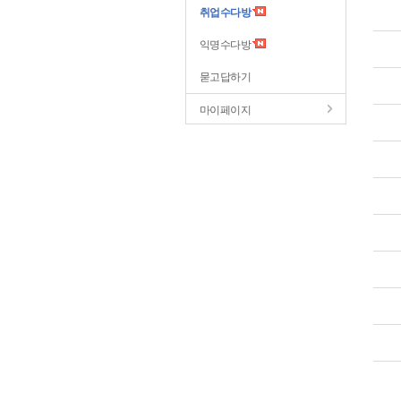
취업수다방
익명수다방
묻고답하기
마이페이지