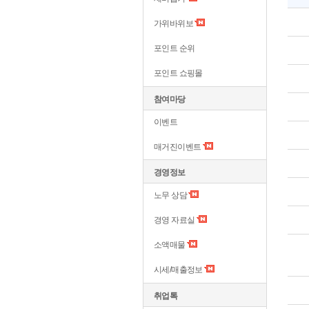
가위바위보
포인트 순위
포인트 쇼핑몰
참여마당
이벤트
매거진이벤트
경영정보
노무 상담
경영 자료실
소액매물
시세/매출정보
취업톡