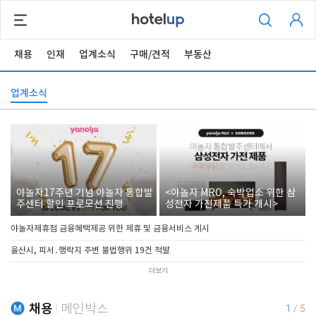
채용
인재
업계소식
구매/견적
부동산
업계소식
야놀자17주년 기념 야놀자 통합발
<야놀자 MRO, 숙박업소 위한 삼
주센터 할인 프로모션 진행
성전자 가전제품 특가 개시>
야놀자제휴점 금융혜택제공 위한 제휴 및 금융서비스 게시
울산시, 피서․행락지 주변 불법행위 19건 적발
더보기
채용
메인박스
1
/
5