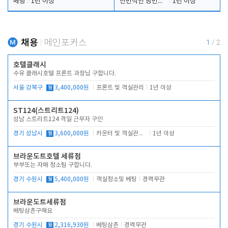
베팅
1년 이상
전반적인 당번업무
1년 이상
채용
메인포커스
1
/
2
호텔클래시
수유 클래시호텔 프론트 과장님 구합니다.
서울 강북구
월
3,400,000원
프론트 및 객실관리
1년 이상
ST124(스트리트124)
성남 스트리트124 격일 근무자 구인
경기 성남시
월
3,600,000원
카운터 및 객실관리 전반
1년 이상
브라운도트호텔 세류점
부부또는 자매 청소팀 구합니다.
경기 수원시
월
5,400,000원
객실청소및 베팅
경력무관
브라운도트세류점
베팅삼촌구해요
경기 수원시
월
2,316,930원
베팅삼촌
경력무관