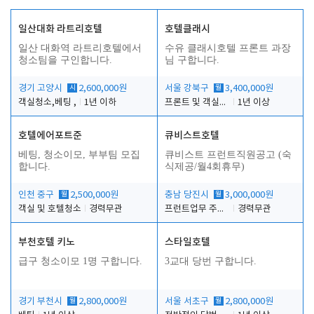
일산대화 라트리호텔
호텔클래시
일산 대화역 라트리호텔에서
수유 클래시호텔 프론트 과장
청소팀을 구인합니다.
님 구합니다.
경기 고양시
시
2,600,000원
서울 강북구
월
3,400,000원
객실청소,베팅 ,
1년 이하
프론트 및 객실관리
1년 이상
호텔에어포트준
큐비스트호텔
베팅, 청소이모, 부부팀 모집
큐비스트 프런트직원공고 (숙
합니다.
식제공/월4회휴무)
인천 중구
월
2,500,000원
충남 당진시
월
3,000,000원
객실 및 호텔청소
경력무관
프런트업무 주간, 야간
경력무관
부천호텔 키노
스타일호텔
급구 청소이모 1명 구합니다.
3교대 당번 구합니다.
경기 부천시
월
2,800,000원
서울 서초구
월
2,800,000원