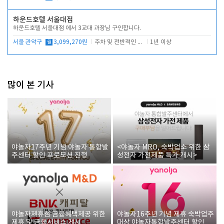
하운드호텔 서울대점
하운드호텔 서울대점 에서 3교대 과장님 구인합니다.
서울 관악구
월
3,099,270원
주차 및 전반적인 당번업무
1년 이상
많이 본 기사
야놀자17주년 기념 야놀자 통합발
<야놀자 MRO, 숙박업소 위한 삼
주센터 할인 프로모션 진행
성전자 가전제품 특가 개시>
야놀자제휴점 금융혜택제공 위한
야놀자16주년 기념 제휴 숙박업주
제휴 및 금융서비스 게시
대상 야놀자통합발주센터 할인쿠