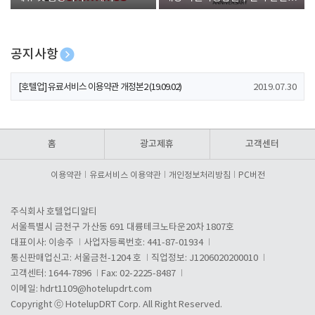
폰 증정
공지사항
[호텔업] 개인정보 처리방침 개정본1 (19.09.02)
2019.07.30
[호텔업] 유료서비스 이용약관 개정본2 (19.09.02)
2019.07.30
[호텔업] 개인정보 처리방침 개정본2 (19.09.02)
2019.07.30
홈
광고제휴
고객센터
이용약관
유료서비스 이용약관
개인정보처리방침
PC버전
주식회사 호텔업디알티
서울특별시 금천구 가산동 691 대륭테크노타운20차 1807호
대표이사: 이송주
사업자등록번호: 441-87-01934
통신판매업신고: 서울금천-1204 호
직업정보: J1206020200010
고객센터: 1644-7896
Fax: 02-2225-8487
이메일:
hdrt1109@hotelupdrt.com
Copyright ⓒ HotelupDRT Corp. All Right Reserved.