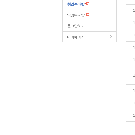
취업수다방
익명수다방
묻고답하기
마이페이지