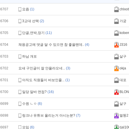
16707
요즘
(1)
chlxot
16706
3교대 선택
(2)
가궁
16705
단골,연박,장기
(11)
kobe
16704
채용공고에 댓글 달 수 있으면 참 좋을텐데..
(4)
J316
16703
하남 개포
살구
16702
요새 구인글이 잘 안올라오네...
(3)
okja
16701
아직도 직원들이 바보인줄...
(1)
대포
16700
일당 알바 면접?
(16)
BLON
16699
수원 ㄴㅇ
(6)
살구
16698
링크나 유튜브 올리는거 아시는분?
(7)
멀뚱2
16697
모임
(6)
rjal10