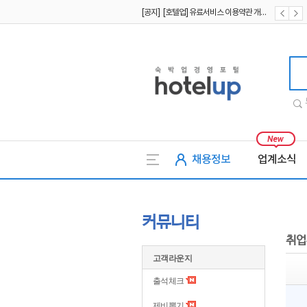
[공지] [호텔업] 유료서비스 이용약관 개정본2 (19.09.02)
[공지] [호텔업] 개인정보 처리방침 개정본2 (19.09.02)
호텔업
채용정보
업계소식
커뮤니티
취업
고객라운지
출석체크
제비뽑기