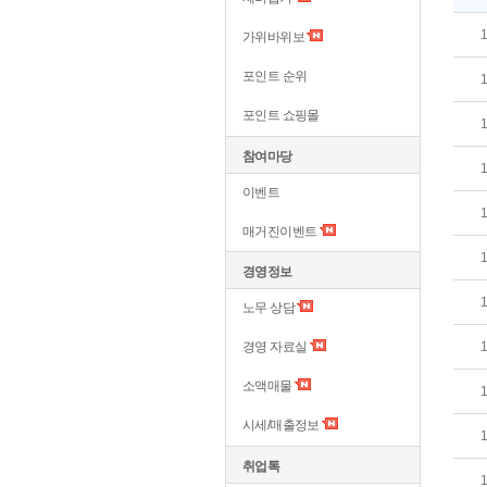
가위바위보
포인트 순위
포인트 쇼핑몰
참여마당
이벤트
매거진이벤트
경영정보
노무 상담
경영 자료실
소액매물
시세/매출정보
취업톡