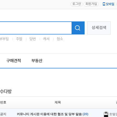
로그인
회원가입
모바일
로고
상세검색
부부팀
주말
당번
캐셔
청소
구매견적
부동산
수다방
번호
제목
호텔
공지
커뮤니티 게시판 이용에 대한 협조 및 당부 말씀
(20)