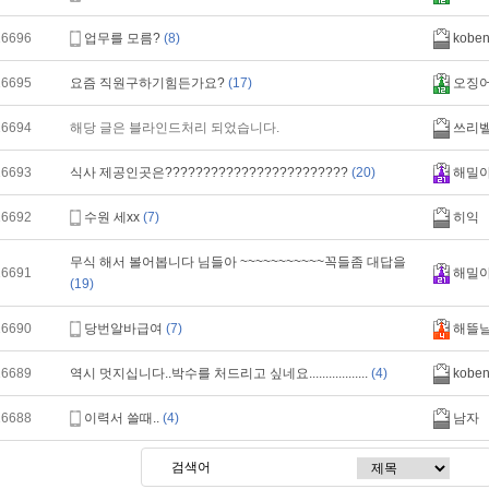
16696
업무를 모름?
(8)
kobe
16695
요즘 직원구하기힘든가요?
(17)
오징
16694
해당 글은 블라인드처리 되었습니다.
쓰리
16693
식사 제공인곳은????????????????????????
(20)
해밀
16692
수원 세xx
(7)
히익
무식 해서 볼어봅니다 님들아 ~~~~~~~~~~~꼭들좀 대답을
16691
해밀
(19)
16690
당번알바급여
(7)
해뜰
16689
역시 멋지십니다..박수를 처드리고 싶네요..................
(4)
kobe
16688
이력서 쓸때..
(4)
남자