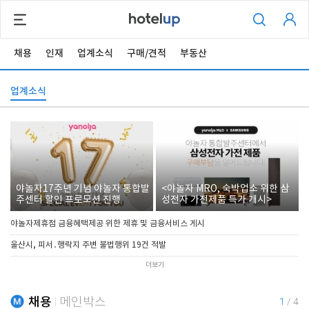
채용
인재
업계소식
구매/견적
부동산
업계소식
야놀자17주년 기념 야놀자 통합발
<야놀자 MRO, 숙박업소 위한 삼
주센터 할인 프로모션 진행
성전자 가전제품 특가 개시>
야놀자제휴점 금융혜택제공 위한 제휴 및 금융서비스 게시
울산시, 피서․행락지 주변 불법행위 19건 적발
더보기
채용
메인박스
1
/
4