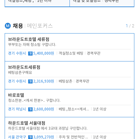
객실청소,베팅 ,
1년 이하
객실 및 호텔청소
경력무관
채용
메인포커스
1
/
2
브라운도트호텔 세류점
부부또는 자매 청소팀 구합니다.
경기 수원시
월
5,400,000원
객실청소및 베팅
경력무관
브라운도트세류점
베팅삼촌구해요
경기 수원시
월
2,316,930원
베팅삼촌
경력무관
바로호텔
청소한분..<캐셔 한분>.. 구합니다.
경기 하남시
월
2,600,000원
베팅.,청소<<캐셔 모셔봅니다.
1년 이상
하운드호텔 서울대점
하운드호텔 서울대점 에서 3교대 과장님 구인합니다.
서울 관악구
월
3,099,270원
주차 및 전반적인 당번업무
1년 이상