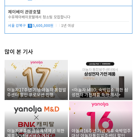
제이베이 관광호텔
수유제이베이호텔에서 청소팀 모집합니다
서울 강북구
월
5,600,000원
1년 이상
많이 본 기사
야놀자17주년 기념 야놀자 통합발
<야놀자 MRO, 숙박업소 위한 삼
주센터 할인 프로모션 진행
성전자 가전제품 특가 개시>
야놀자제휴점 금융혜택제공 위한
야놀자16주년 기념 제휴 숙박업주
제휴 및 금융서비스 게시
대상 야놀자통합발주센터 할인쿠