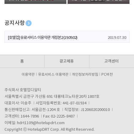
폰 증정
공지사항
[호텔업] 개인정보 처리방침 개정본1 (19.09.02)
2019.07.30
[호텔업] 유료서비스 이용약관 개정본2 (19.09.02)
2019.07.30
[호텔업] 개인정보 처리방침 개정본2 (19.09.02)
2019.07.30
홈
광고제휴
고객센터
이용약관
유료서비스 이용약관
개인정보처리방침
PC버전
주식회사 호텔업디알티
서울특별시 금천구 가산동 691 대륭테크노타운20차 1807호
대표이사: 이송주
사업자등록번호: 441-87-01934
통신판매업신고: 서울금천-1204 호
직업정보: J1206020200010
고객센터: 1644-7896
Fax: 02-2225-8487
이메일:
hdrt1109@hotelupdrt.com
Copyright ⓒ HotelupDRT Corp. All Right Reserved.