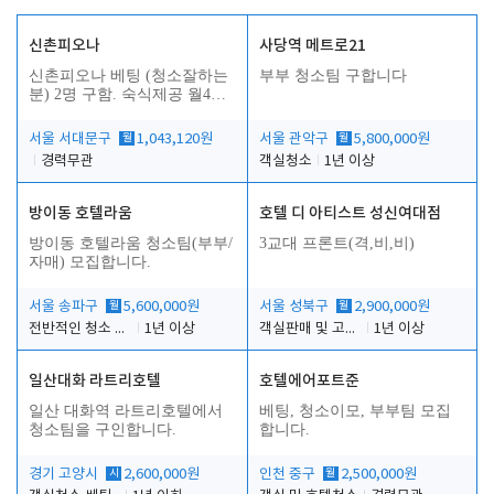
신촌피오나
사당역 메트로21
신촌피오나 베팅 (청소잘하는
부부 청소팀 구합니다
분) 2명 구함. 숙식제공 월4회
휴무
서울 서대문구
월
1,043,120원
서울 관악구
월
5,800,000원
경력무관
객실청소
1년 이상
방이동 호텔라움
호텔 디 아티스트 성신여대점
방이동 호텔라움 청소팀(부부/
3교대 프론트(격,비,비)
자매) 모집합니다.
서울 송파구
월
5,600,000원
서울 성북구
월
2,900,000원
전반적인 청소 업무(객실청소.객실정리)
1년 이상
객실판매 및 고객응대
1년 이상
일산대화 라트리호텔
호텔에어포트준
일산 대화역 라트리호텔에서
베팅, 청소이모, 부부팀 모집
청소팀을 구인합니다.
합니다.
경기 고양시
시
2,600,000원
인천 중구
월
2,500,000원