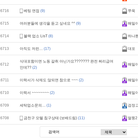
16716
베팅 면접
(9)
쭈욱
16715
여러분들에 생각을 듣고 싶네요 ^^
(9)
해밀
16714
블랙 업소 LisT
(8)
하나
16713
아직도 저런....
(17)
대포
식대포함이면 노동 갈취 아닌가요??????? 완전 쩌리급여
16712
해밀
인데??
(2)
16711
이력서가 삭제도 않되면 참으로 ~~~
(2)
해밀
16710
이력서 ~~~~~~~~
(2)
해밀
16709
세탁업소문의....
(1)
검정
16708
금천구 모텔 침구상태 (보배드림)
(11)
멀뚱2