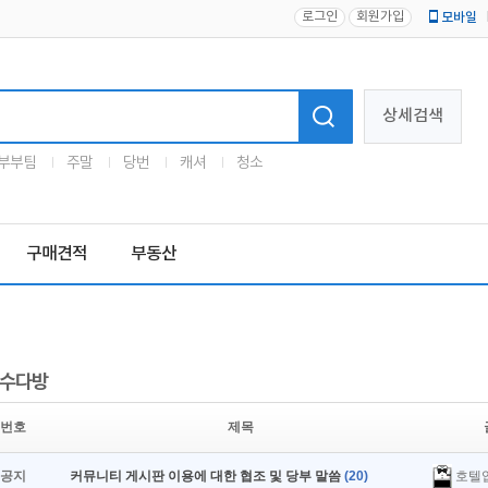
로그인
회원가입
모바일
로고
상세검색
부부팀
주말
당번
캐셔
청소
구매견적
부동산
수다방
번호
제목
호텔
공지
커뮤니티 게시판 이용에 대한 협조 및 당부 말씀
(20)