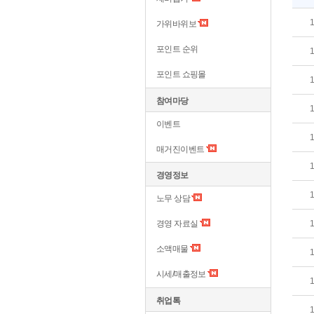
가위바위보
포인트 순위
포인트 쇼핑몰
참여마당
이벤트
매거진이벤트
경영정보
노무 상담
경영 자료실
소액매물
시세/매출정보
취업톡