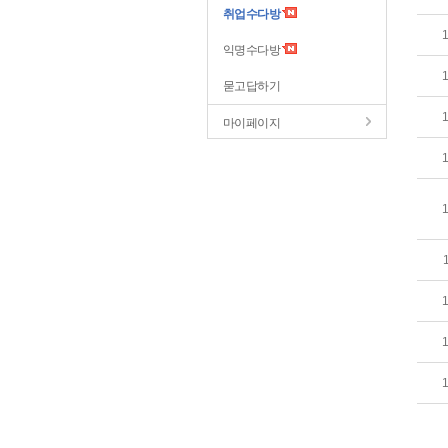
취업수다방
익명수다방
묻고답하기
마이페이지