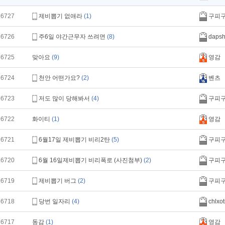
16727
제비뽑기 없애라
(1)
구피
16726
주6일 야간근무자 쓰려면
(8)
dapsh
16725
맞아요
(9)
영감
16724
천안 어떤가요?
(2)
벤츠
16723
저도 많이 당해봐서
(4)
구피
16722
화이티
(1)
영감
16721
6월17일 제비뽑기 비리2탄
(5)
구피
16720
6월 16일제비뽑기 비리폭로 (사진첨부)
(2)
구피
16719
제비뽑기 버그
(2)
구피
16718
당번 일자리
(4)
chlxot
16717
동감
(1)
영감