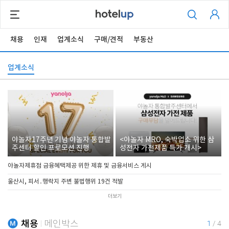
채용
인재
업계소식
구매/견적
부동산
업계소식
야놀자17주년 기념 야놀자 통합발
<야놀자 MRO, 숙박업소 위한 삼
주센터 할인 프로모션 진행
성전자 가전제품 특가 개시>
야놀자제휴점 금융혜택제공 위한 제휴 및 금융서비스 게시
울산시, 피서․행락지 주변 불법행위 19건 적발
더보기
채용
메인박스
1
/
4