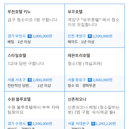
부천호텔 키노
보우호텔
급구 청소이모 1명 구합니다.
계양구 *보우호텔* 에서 청소
이모 모집합니다.
경기 부천시
월
2,800,000원
인천 계양구
월
2,500,000원
베팅
1년 이상
메이드
1년 이상
스타일호텔
레몬트리호텔
3교대 당번 구합니다.
청소1명 (객실26개)
서울 서초구
월
2,800,000원
서울 종로구
월
2,600,000원
전반적인 당번업무
1년 이상
청소 외
경력무관
수원 블루호텔
신촌피오나
수원 블루호텔에서 부부 자매
신촌피오나 베팅 (청소잘하는
팀찾아요
분) 2명 구함. 숙식제공 월4회
휴무
경기 수원시
시
2,500,000원
서울 서대문구
월
1,043,120원