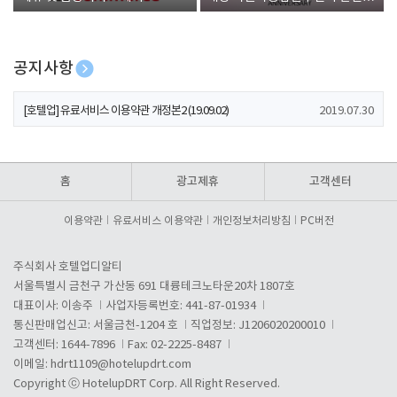
폰 증정
공지사항
[호텔업] 개인정보 처리방침 개정본1 (19.09.02)
2019.07.30
[호텔업] 유료서비스 이용약관 개정본2 (19.09.02)
2019.07.30
[호텔업] 개인정보 처리방침 개정본2 (19.09.02)
2019.07.30
홈
광고제휴
고객센터
이용약관
유료서비스 이용약관
개인정보처리방침
PC버전
주식회사 호텔업디알티
서울특별시 금천구 가산동 691 대륭테크노타운20차 1807호
대표이사: 이송주
사업자등록번호: 441-87-01934
통신판매업신고: 서울금천-1204 호
직업정보: J1206020200010
고객센터: 1644-7896
Fax: 02-2225-8487
이메일:
hdrt1109@hotelupdrt.com
Copyright ⓒ HotelupDRT Corp. All Right Reserved.