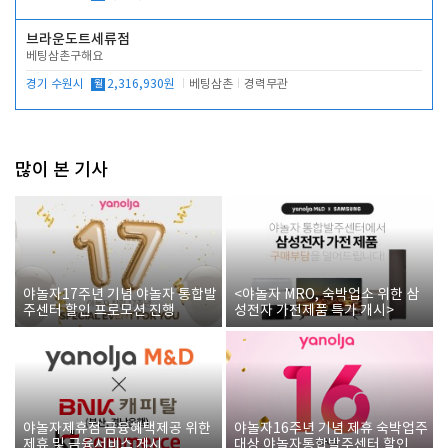
브라운도트세류점
베팅삼촌구해요
경기 수원시
월
2,316,930원
베팅삼촌
경력무관
많이 본 기사
야놀자17주년 기념 야놀자 통합발
<야놀자 MRO, 숙박업소 위한 삼
주센터 할인 프로모션 진행
성전자 가전제품 특가 개시>
야놀자제휴점 금융혜택제공 위한
야놀자16주년 기념 제휴 숙박업주
제휴 및 금융서비스 게시
대상 야놀자통합발주센터 할인쿠