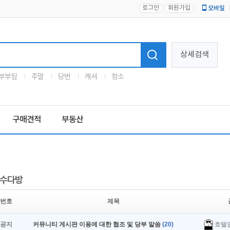
로그인
회원가입
모바일
로고
상세검색
부부팀
주말
당번
캐셔
청소
구매견적
부동산
수다방
번호
제목
호텔
공지
커뮤니티 게시판 이용에 대한 협조 및 당부 말씀
(20)