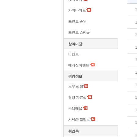
가위바위보
포인트 순위
포인트 쇼핑몰
참여마당
이벤트
매거진이벤트
경영정보
노무 상담
경영 자료실
소액매물
시세/매출정보
취업톡