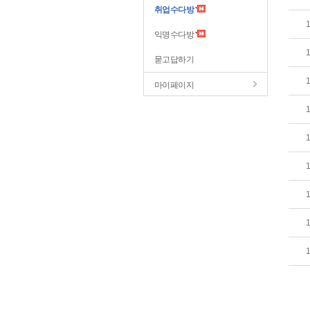
취업수다방
익명수다방
묻고답하기
마이페이지