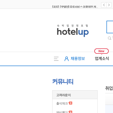
[공지] [호텔업] 유료서비스 이용약관 개정본2 (19.09.02)
[공지] [호텔업] 개인정보 처리방침 개정본2 (19.09.02)
호텔업
채용정보
업계소식
커뮤니티
취업
고객라운지
출석체크
제비뽑기