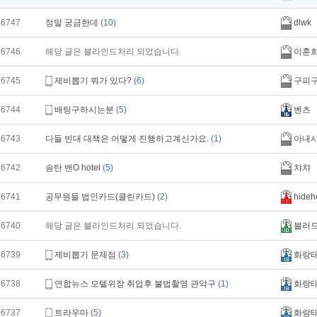
16747
정말 궁금한데
(10)
dlwk
16746
해당 글은 블라인드처리 되었습니다.
이훈
16745
제비뽑기 뭐가 있다?
(6)
구피
16744
배팅구하시는분
(5)
벤츠
16743
다들 빈대 대책은 어떻게 진행하고계신가요.
(1)
아내
16742
송탄 밴O hotel
(5)
챠챠
16741
공무원들 법인카드(클린카드)
(2)
hideh
16740
해당 글은 블라인드처리 되었습니다.
블러
16739
제비뽑기 문제점
(3)
화랑
16738
연합뉴스 모텔위장 취업후 불법촬영 관악구
(1)
화랑
16737
트라우마
(5)
화랑