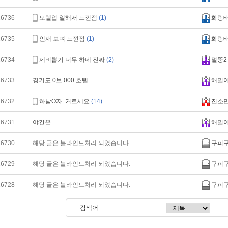
16736
모텔업 일해서 느낀점
(1)
화랑
16735
인재 보며 느낀점
(1)
화랑
16734
제비뽑기 너무 하네 진짜
(2)
멀뚱2
16733
경기도 0브 000 호텔
해밀
16732
하남O자. 거르세요
(14)
진소
16731
야간은
해밀
16730
해당 글은 블라인드처리 되었습니다.
구피
16729
해당 글은 블라인드처리 되었습니다.
구피
16728
해당 글은 블라인드처리 되었습니다.
구피