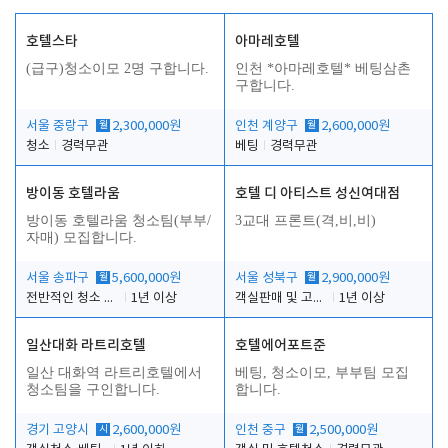
호텔스타
아마레호텔
(급구)청소이모 2명 구합니다.
인천 *아마레호텔* 베팅삼촌
구합니다.
서울 중랑구
월
2,300,000원
인천 계양구
월
2,600,000원
청소
경력무관
베팅
경력무관
방이동 호텔라움
호텔 디 아티스트 성신여대점
방이동 호텔라움 청소팀(부부/
3교대 프론트(격,비,비)
자매) 모집합니다.
서울 송파구
월
5,600,000원
서울 성북구
월
2,900,000원
전반적인 청소 업무(객실청소.객실정리)
1년 이상
객실판매 및 고객응대
1년 이상
일산대화 라트리호텔
호텔에어포트준
일산 대화역 라트리호텔에서
베팅, 청소이모, 부부팀 모집
청소팀을 구인합니다.
합니다.
경기 고양시
시
2,600,000원
인천 중구
월
2,500,000원