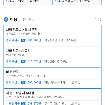
객실청소,베팅 ,
1년 이하
객실 및 호텔청소
경력무관
채용
메인포커스
1
/
2
브라운도트호텔 세류점
부부또는 자매 청소팀 구합니다.
경기 수원시
월
5,400,000원
객실청소및 베팅
경력무관
브라운도트세류점
베팅삼촌구해요
경기 수원시
월
2,316,930원
베팅삼촌
경력무관
바로호텔
청소한분..<캐셔 한분>.. 구합니다.
경기 하남시
월
2,600,000원
베팅.,청소<<캐셔 모셔봅니다.
1년 이상
하운드호텔 서울대점
하운드호텔 서울대점 에서 3교대 과장님 구인합니다.
서울 관악구
월
3,099,270원
주차 및 전반적인 당번업무
1년 이상