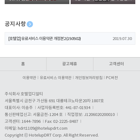
폰 증정
공지사항
[호텔업] 개인정보 처리방침 개정본1 (19.09.02)
2019.07.30
[호텔업] 유료서비스 이용약관 개정본2 (19.09.02)
2019.07.30
[호텔업] 개인정보 처리방침 개정본2 (19.09.02)
2019.07.30
홈
광고제휴
고객센터
이용약관
유료서비스 이용약관
개인정보처리방침
PC버전
주식회사 호텔업디알티
서울특별시 금천구 가산동 691 대륭테크노타운20차 1807호
대표이사: 이송주
사업자등록번호: 441-87-01934
통신판매업신고: 서울금천-1204 호
직업정보: J1206020200010
고객센터: 1644-7896
Fax: 02-2225-8487
이메일:
hdrt1109@hotelupdrt.com
Copyright ⓒ HotelupDRT Corp. All Right Reserved.