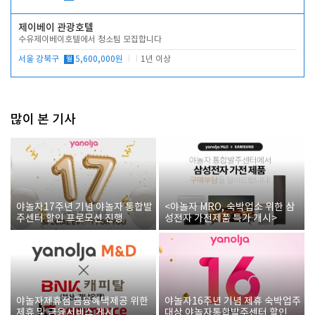
제이베이 관광호텔
수유제이베이호텔에서 청소팀 모집합니다
서울 강북구
월
5,600,000원
1년 이상
많이 본 기사
야놀자17주년 기념 야놀자 통합발
<야놀자 MRO, 숙박업소 위한 삼
주센터 할인 프로모션 진행
성전자 가전제품 특가 개시>
야놀자제휴점 금융혜택제공 위한
야놀자16주년 기념 제휴 숙박업주
제휴 및 금융서비스 게시
대상 야놀자통합발주센터 할인쿠