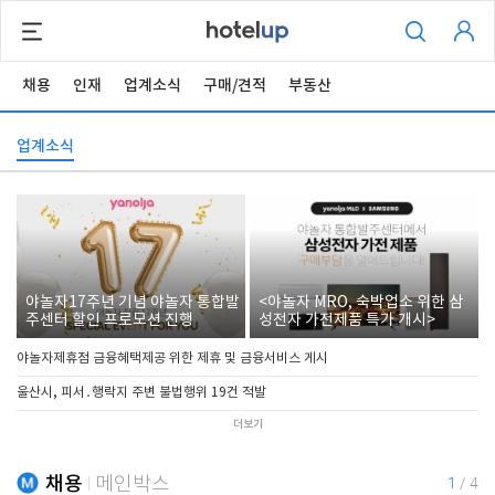
채용
인재
업계소식
구매/견적
부동산
업계소식
야놀자17주년 기념 야놀자 통합발
<야놀자 MRO, 숙박업소 위한 삼
주센터 할인 프로모션 진행
성전자 가전제품 특가 개시>
야놀자제휴점 금융혜택제공 위한 제휴 및 금융서비스 게시
울산시, 피서․행락지 주변 불법행위 19건 적발
더보기
채용
메인박스
1
/
4