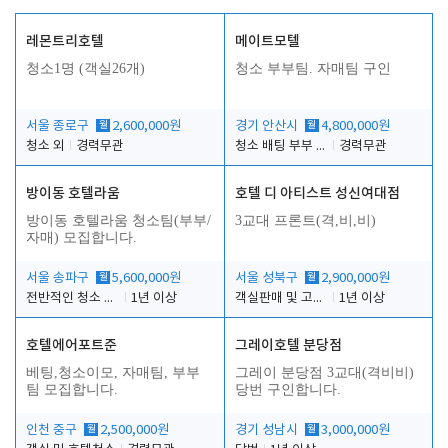
레몬트리호텔
메이트모텔
청소1명 (객실26개)
청소 부부팀. 자매팀 구인
서울 종로구
월
2,600,000원
경기 안산시
월
4,800,000원
청소 외
경력무관
청소 배팅 부부 구합니다
경력무관
방이동 호텔라움
호텔 디 아티스트 성신여대점
방이동 호텔라움 청소팀(부부/
3교대 프론트(격,비,비)
자매) 모집합니다.
서울 송파구
월
5,600,000원
서울 성북구
월
2,900,000원
전반적인 청소 업무(객실청소.객실정리)
1년 이상
객실판매 및 고객응대
1년 이상
호텔에어포트준
그레이호텔 분당점
베팅,청소이모, 자매팀, 부부
그레이 분당점 3교대(격비비)
팀 모집합니다.
당번 구인합니다.
인천 중구
월
2,500,000원
경기 성남시
월
3,000,000원