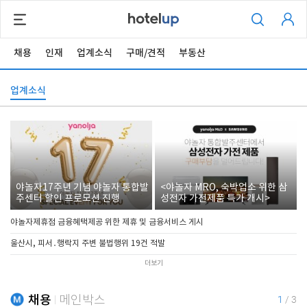
채용
인재
업계소식
구매/견적
부동산
업계소식
야놀자17주년 기념 야놀자 통합발
<야놀자 MRO, 숙박업소 위한 삼
주센터 할인 프로모션 진행
성전자 가전제품 특가 개시>
야놀자제휴점 금융혜택제공 위한 제휴 및 금융서비스 게시
울산시, 피서․행락지 주변 불법행위 19건 적발
더보기
채용
메인박스
1
/
3