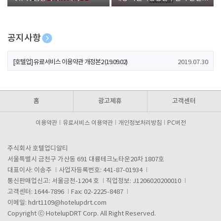
폰 증정
공지사항
[호텔업] 개인정보 처리방침 개정본1 (19.09.02)
2019.07.30
[호텔업] 유료서비스 이용약관 개정본2 (19.09.02)
2019.07.30
[호텔업] 개인정보 처리방침 개정본2 (19.09.02)
2019.07.30
홈
광고제휴
고객센터
이용약관
유료서비스 이용약관
개인정보처리방침
PC버전
주식회사 호텔업디알티
서울특별시 금천구 가산동 691 대륭테크노타운20차 1807호
대표이사: 이송주
사업자등록번호: 441-87-01934
통신판매업신고: 서울금천-1204 호
직업정보: J1206020200010
고객센터: 1644-7896
Fax: 02-2225-8487
이메일:
hdrt1109@hotelupdrt.com
Copyright ⓒ HotelupDRT Corp. All Right Reserved.