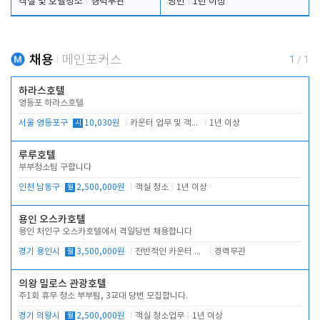
객실 및 호텔청소
경력무관
당번
1년 이상
채용
메인포커스
1
/
1
하라스호텔
영등포 하라스호텔
서울 영등포구
시
10,030원
카운터 업무 및 객실관리(청소상태 확인, 객실판매)
1년 이상
루루호텔
부부청소팀 구합니다
인천 남동구
월
2,500,000원
객실 청소
1년 이상
용인 오스카호텔
용인 처인구 오스카호텔에서 격일당번 채용합니다
경기 용인시
월
3,500,000원
전반적인 카운터 업무
경력무관
의왕 밀로스 관광호텔
주1회 휴무 청소 부부팀, 3교대 당번 모집합니다.
경기 의왕시
월
2,500,000원
객실 청소업무
1년 이상