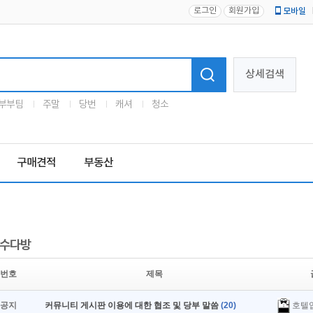
로그인
회원가입
모바일
로고
상세검색
부부팀
주말
당번
캐셔
청소
구매견적
부동산
수다방
번호
제목
호텔
공지
커뮤니티 게시판 이용에 대한 협조 및 당부 말씀
(20)