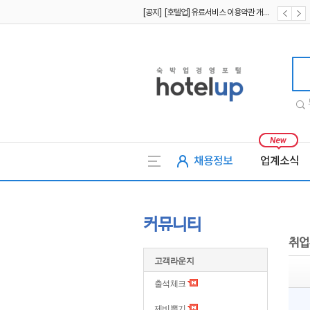
[공지] [호텔업] 유료서비스 이용약관 개정본2 (19.09.02)
[공지] [호텔업] 개인정보 처리방침 개정본2 (19.09.02)
호텔업
채용정보
업계소식
커뮤니티
취업
고객라운지
출석체크
제비뽑기