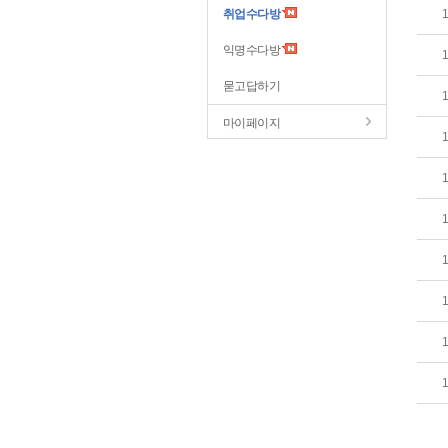
취업수다방
익명수다방
묻고답하기
마이페이지