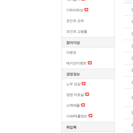
가위바위보
포인트 순위
포인트 쇼핑몰
참여마당
이벤트
매거진이벤트
경영정보
노무 상담
경영 자료실
소액매물
시세/매출정보
취업톡