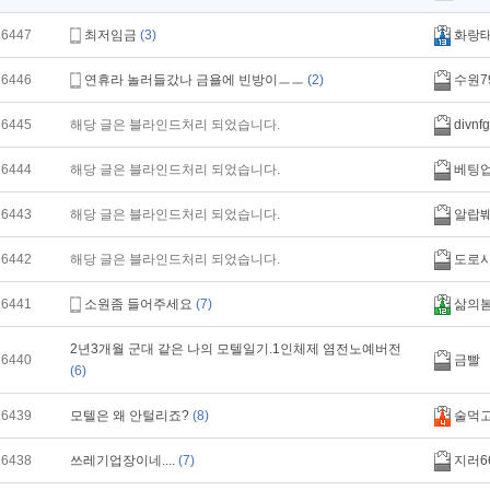
16447
최저임금
(3)
화랑
16446
연휴라 놀러들갔나 금욜에 빈방이ㅡㅡ
(2)
수원7
16445
해당 글은 블라인드처리 되었습니다.
divnfg
16444
해당 글은 블라인드처리 되었습니다.
베팅
16443
해당 글은 블라인드처리 되었습니다.
알랍
16442
해당 글은 블라인드처리 되었습니다.
도로
16441
소원좀 들어주세요
(7)
삶의
2년3개월 군대 같은 나의 모텔일기.1인체제 염전노예버전
16440
금빨
(6)
16439
모텔은 왜 안털리죠?
(8)
술먹
16438
쓰레기업장이네....
(7)
지러6