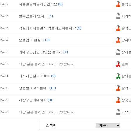
16437
다른일을하는게낫겠어요
(6)
술먹
16436
할수있는게 없다....
(6)
지러6
16435
객실에서나온걸 왜먹을려고하는지..?
(9)
술먹
16434
모텔업의 현실..
(13)
남자00
16433
과대구인광고 그만좀 올려라
(7)
짱개
16432
해당 글은 블라인드처리 되었습니다.
쉴휴
16431
최저시급달라 !!!!!!!!!!!
(9)
삶의
16430
당번할려고하는데..
(13)
술먹
16429
사람구인에대해서
(9)
중국
16428
해당 글은 블라인드처리 되었습니다.
마으