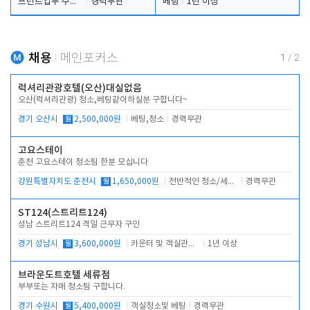
프런트업무 주간, 야간
경력무관
베팅
1년 이상
채용
메인포커스
1
/
2
럭셔리관광호텔(오산)대실없음
오산(럭셔리관광) 청소,베팅같이하실분 구합니다~
경기 오산시
월
2,500,000원
베팅,청소
경력무관
고요스테이
춘천 고요스테이 청소팀 한분 모십니다
강원특별자치도 춘천시
월
1,650,000원
전반적인 청소/세탁업무
경력무관
ST124(스트리트124)
성남 스트리트124 격일 근무자 구인
경기 성남시
월
3,600,000원
카운터 및 객실관리 전반
1년 이상
브라운도트호텔 세류점
부부또는 자매 청소팀 구합니다.
경기 수원시
월
5,400,000원
객실청소및 베팅
경력무관