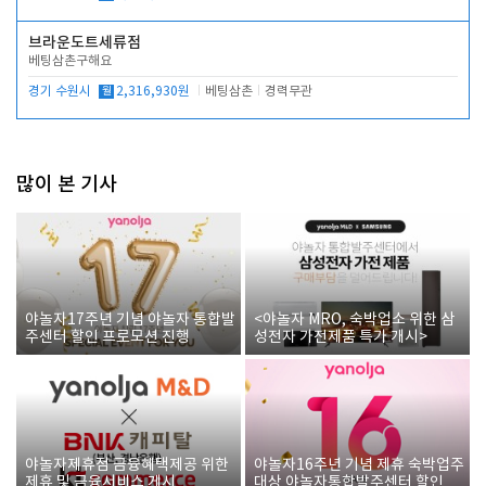
브라운도트세류점
베팅삼촌구해요
경기 수원시
월
2,316,930원
베팅삼촌
경력무관
많이 본 기사
야놀자17주년 기념 야놀자 통합발
<야놀자 MRO, 숙박업소 위한 삼
주센터 할인 프로모션 진행
성전자 가전제품 특가 개시>
야놀자제휴점 금융혜택제공 위한
야놀자16주년 기념 제휴 숙박업주
제휴 및 금융서비스 게시
대상 야놀자통합발주센터 할인쿠