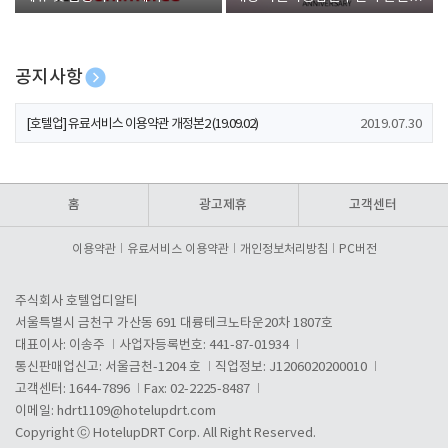
폰 증정
공지사항
[호텔업] 개인정보 처리방침 개정본1 (19.09.02)
2019.07.30
[호텔업] 유료서비스 이용약관 개정본2 (19.09.02)
2019.07.30
[호텔업] 개인정보 처리방침 개정본2 (19.09.02)
2019.07.30
홈
광고제휴
고객센터
이용약관
유료서비스 이용약관
개인정보처리방침
PC버전
주식회사 호텔업디알티
서울특별시 금천구 가산동 691 대륭테크노타운20차 1807호
대표이사: 이송주
사업자등록번호: 441-87-01934
통신판매업신고: 서울금천-1204 호
직업정보: J1206020200010
고객센터: 1644-7896
Fax: 02-2225-8487
이메일:
hdrt1109@hotelupdrt.com
Copyright ⓒ HotelupDRT Corp. All Right Reserved.