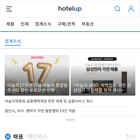
채용
인재
업계소식
구매/견적
부동산
업계소식
야놀자17주년 기념 야놀자 통합발
<야놀자 MRO, 숙박업소 위한 삼
주센터 할인 프로모션 진행
성전자 가전제품 특가 개시>
야놀자제휴점 금융혜택제공 위한 제휴 및 금융서비스 게시
울산시, 피서․행락지 주변 불법행위 19건 적발
더보기
채용
메인박스
1
/
5