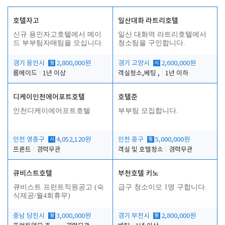
호텔자고
일산대화 라트리호텔
신규 용인자고호텔에서 메이
일산 대화역 라트리호텔에서
드 부부팀자매팀을 모십니다.
청소팀을 구인합니다.
경기 용인시
월
2,800,000원
경기 고양시
시
2,600,000원
룸메이드
1년 이상
객실청소,베팅 ,
1년 이하
디케이인천에어포트호텔
호텔준
인천디케이에어포트호텔
부부팀 모집합니다.
인천 영종구
시
4,052,120원
인천 중구
월
5,000,000원
프론트
경력무관
객실 및 호텔청소
경력무관
큐비스트호텔
부천호텔 키노
큐비스트 프런트직원공고 (숙
급구 청소이모 1명 구합니다.
식제공/월4회휴무)
충남 당진시
월
3,000,000원
경기 부천시
월
2,800,000원