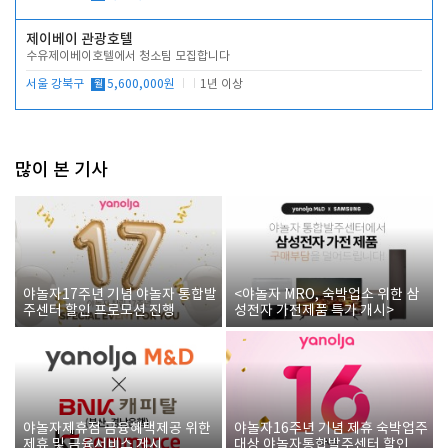
제이베이 관광호텔
수유제이베이호텔에서 청소팀 모집합니다
서울 강북구
월
5,600,000원
1년 이상
많이 본 기사
야놀자17주년 기념 야놀자 통합발
<야놀자 MRO, 숙박업소 위한 삼
주센터 할인 프로모션 진행
성전자 가전제품 특가 개시>
야놀자제휴점 금융혜택제공 위한
야놀자16주년 기념 제휴 숙박업주
제휴 및 금융서비스 게시
대상 야놀자통합발주센터 할인쿠