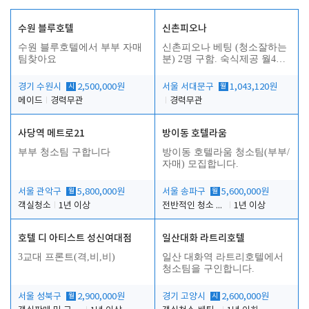
수원 블루호텔
신촌피오나
수원 블루호텔에서 부부 자매
신촌피오나 베팅 (청소잘하는
팀찾아요
분) 2명 구함. 숙식제공 월4회
휴무
경기 수원시
시
2,500,000원
서울 서대문구
월
1,043,120원
메이드
경력무관
경력무관
사당역 메트로21
방이동 호텔라움
부부 청소팀 구합니다
방이동 호텔라움 청소팀(부부/
자매) 모집합니다.
서울 관악구
월
5,800,000원
서울 송파구
월
5,600,000원
객실청소
1년 이상
전반적인 청소 업무(객실청소.객실정리)
1년 이상
호텔 디 아티스트 성신여대점
일산대화 라트리호텔
3교대 프론트(격,비,비)
일산 대화역 라트리호텔에서
청소팀을 구인합니다.
서울 성북구
월
2,900,000원
경기 고양시
시
2,600,000원