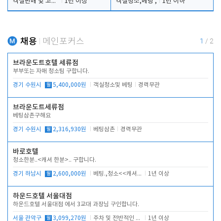
객실판매 및 고객응대
1년 이상
객실청소,베팅 ,
1년 이하
채용
메인포커스
1
/
2
브라운도트호텔 세류점
부부또는 자매 청소팀 구합니다.
경기 수원시
월
5,400,000원
객실청소및 베팅
경력무관
브라운도트세류점
베팅삼촌구해요
경기 수원시
월
2,316,930원
베팅삼촌
경력무관
바로호텔
청소한분..<캐셔 한분>.. 구합니다.
경기 하남시
월
2,600,000원
베팅.,청소<<캐셔 모셔봅니다.
1년 이상
하운드호텔 서울대점
하운드호텔 서울대점 에서 3교대 과장님 구인합니다.
서울 관악구
월
3,099,270원
주차 및 전반적인 당번업무
1년 이상