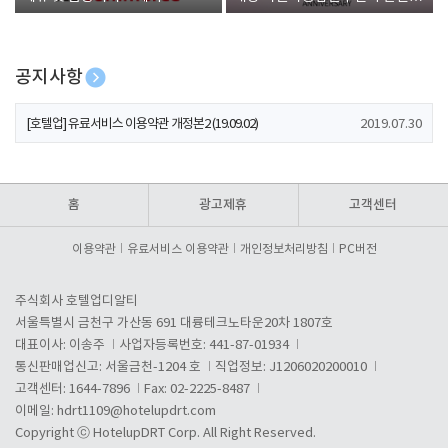
폰 증정
공지사항
[호텔업] 개인정보 처리방침 개정본1 (19.09.02)
2019.07.30
[호텔업] 유료서비스 이용약관 개정본2 (19.09.02)
2019.07.30
[호텔업] 개인정보 처리방침 개정본2 (19.09.02)
2019.07.30
홈
광고제휴
고객센터
이용약관
유료서비스 이용약관
개인정보처리방침
PC버전
주식회사 호텔업디알티
서울특별시 금천구 가산동 691 대륭테크노타운20차 1807호
대표이사: 이송주
사업자등록번호: 441-87-01934
통신판매업신고: 서울금천-1204 호
직업정보: J1206020200010
고객센터: 1644-7896
Fax: 02-2225-8487
이메일:
hdrt1109@hotelupdrt.com
Copyright ⓒ HotelupDRT Corp. All Right Reserved.