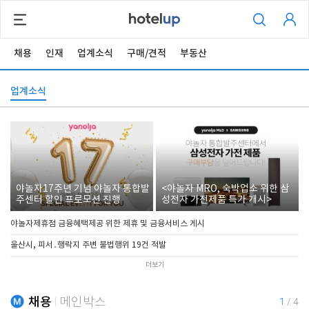
채용
인재
업계소식
구매/견적
부동산
업계소식
야놀자17주년 기념 야놀자 통합발
<야놀자 MRO, 숙박업소 위한 삼
주센터 할인 프로모션 진행
성전자 가전제품 특가 개시>
야놀자제휴점 금융혜택제공 위한 제휴 및 금융서비스 게시
울산시, 피서․행락지 주변 불법행위 19건 적발
더보기
채용
메인박스
1
/
4