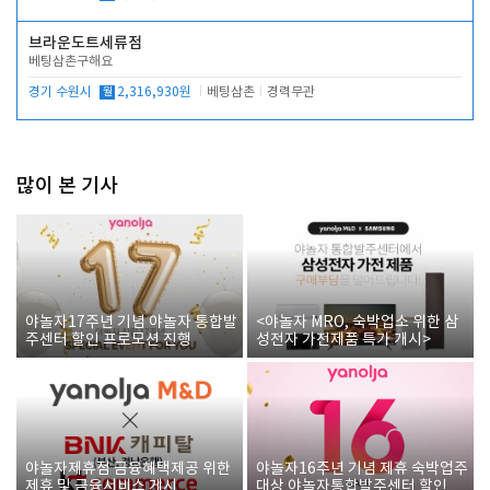
브라운도트세류점
베팅삼촌구해요
경기 수원시
월
2,316,930원
베팅삼촌
경력무관
많이 본 기사
야놀자17주년 기념 야놀자 통합발
<야놀자 MRO, 숙박업소 위한 삼
주센터 할인 프로모션 진행
성전자 가전제품 특가 개시>
야놀자제휴점 금융혜택제공 위한
야놀자16주년 기념 제휴 숙박업주
제휴 및 금융서비스 게시
대상 야놀자통합발주센터 할인쿠