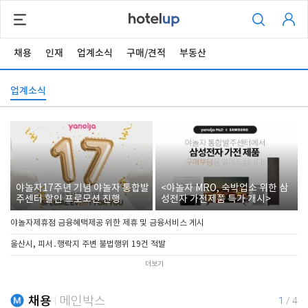
채용
인재
업계소식
구매/견적
부동산
업계소식
야놀자17주년 기념 야놀자 통합발
<야놀자 MRO, 숙박업소 위한 삼
주센터 할인 프로모션 진행
성전자 가전제품 특가 개시>
야놀자제휴점 금융혜택제공 위한 제휴 및 금융서비스 게시
울산시, 피서․행락지 주변 불법행위 19건 적발
더보기
채용
메인박스
1
/
4