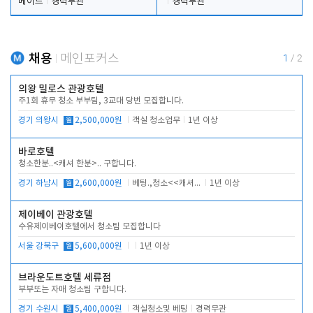
메이드
경력무관
경력무관
채용
메인포커스
1
/
2
의왕 밀로스 관광호텔
주1회 휴무 청소 부부팀, 3교대 당번 모집합니다.
경기 의왕시
월
2,500,000원
객실 청소업무
1년 이상
바로호텔
청소한분..<캐셔 한분>.. 구합니다.
경기 하남시
월
2,600,000원
베팅.,청소<<캐셔 모셔봅니다.
1년 이상
제이베이 관광호텔
수유제이베이호텔에서 청소팀 모집합니다
서울 강북구
월
5,600,000원
1년 이상
브라운도트호텔 세류점
부부또는 자매 청소팀 구합니다.
경기 수원시
월
5,400,000원
객실청소및 베팅
경력무관