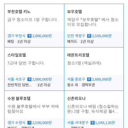
부천호텔 키노
보우호텔
급구 청소이모 1명 구합니다.
계양구 *보우호텔* 에서 청소
이모 모집합니다.
경기 부천시
월
2,800,000원
인천 계양구
월
2,500,000원
베팅
1년 이상
메이드
1년 이상
스타일호텔
레몬트리호텔
3교대 당번 구합니다.
청소1명 (객실26개)
서울 서초구
월
2,800,000원
서울 종로구
월
2,600,000원
전반적인 당번업무
1년 이상
청소 외
경력무관
수원 블루호텔
신촌피오나
수원 블루호텔에서 부부 자매
신촌피오나 베팅 (청소잘하는
팀찾아요
분) 2명 구함. 숙식제공 월4회
휴무
경기 수원시
시
2,500,000원
서울 서대문구
월
1,043,120원