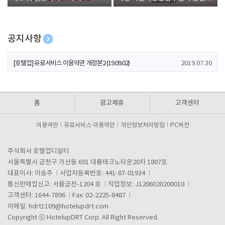
폰 증정
공지사항
[호텔업] 개인정보 처리방침 개정본1 (19.09.02)
2019.07.30
[호텔업] 유료서비스 이용약관 개정본2 (19.09.02)
2019.07.30
[호텔업] 개인정보 처리방침 개정본2 (19.09.02)
2019.07.30
홈
광고제휴
고객센터
이용약관
유료서비스 이용약관
개인정보처리방침
PC버전
주식회사 호텔업디알티
서울특별시 금천구 가산동 691 대륭테크노타운20차 1807호
대표이사: 이송주
사업자등록번호: 441-87-01934
통신판매업신고: 서울금천-1204 호
직업정보: J1206020200010
고객센터: 1644-7896
Fax: 02-2225-8487
이메일:
hdrt1109@hotelupdrt.com
Copyright ⓒ HotelupDRT Corp. All Right Reserved.