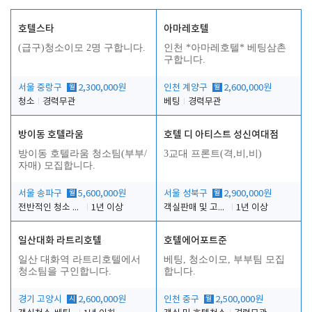
호텔스타
아마레호텔
(급구)청소이모 2명 구합니다.
인천 *아마레호텔* 베팅삼촌
구합니다.
서울 중랑구
월
2,300,000원
인천 계양구
월
2,600,000원
청소
경력무관
베팅
경력무관
방이동 호텔라움
호텔 디 아티스트 성신여대점
방이동 호텔라움 청소팀(부부/
3교대 프론트(격,비,비)
자매) 모집합니다.
서울 송파구
월
5,600,000원
서울 성북구
월
2,900,000원
전반적인 청소 업무(객실청소.객실정리)
1년 이상
객실판매 및 고객응대
1년 이상
일산대화 라트리호텔
호텔에어포트준
일산 대화역 라트리호텔에서
베팅, 청소이모, 부부팀 모집
청소팀을 구인합니다.
합니다.
경기 고양시
시
2,600,000원
인천 중구
월
2,500,000원