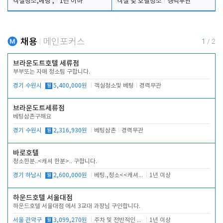
객실청소,베팅 ,
1년 이하
객실 및 호텔청소
경력무관
채용
메인포커스
1
/
2
브라운도트호텔 세류점
부부또는 자매 청소팀 구합니다.
경기 수원시
월
5,400,000원
객실청소및 베팅
경력무관
브라운도트세류점
베팅삼촌구해요
경기 수원시
월
2,316,930원
베팅삼촌
경력무관
바로호텔
청소한분..<캐셔 한분>.. 구합니다.
경기 하남시
월
2,600,000원
베팅.,청소<<캐셔 모셔봅니다.
1년 이상
하운드호텔 서울대점
하운드호텔 서울대점 에서 3교대 과장님 구인합니다.
서울 관악구
월
3,099,270원
주차 및 전반적인 당번업무
1년 이상