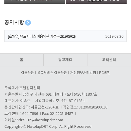
폰 증정
공지사항
[호텔업] 개인정보 처리방침 개정본1 (19.09.02)
2019.07.30
[호텔업] 유료서비스 이용약관 개정본2 (19.09.02)
2019.07.30
[호텔업] 개인정보 처리방침 개정본2 (19.09.02)
2019.07.30
홈
광고제휴
고객센터
이용약관
유료서비스 이용약관
개인정보처리방침
PC버전
주식회사 호텔업디알티
서울특별시 금천구 가산동 691 대륭테크노타운20차 1807호
대표이사: 이송주
사업자등록번호: 441-87-01934
통신판매업신고: 서울금천-1204 호
직업정보: J1206020200010
고객센터: 1644-7896
Fax: 02-2225-8487
이메일:
hdrt1109@hotelupdrt.com
Copyright ⓒ HotelupDRT Corp. All Right Reserved.