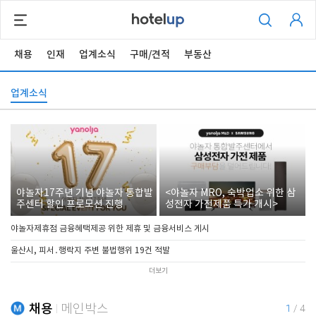
채용
인재
업계소식
구매/견적
부동산
업계소식
야놀자17주년 기념 야놀자 통합발
<야놀자 MRO, 숙박업소 위한 삼
주센터 할인 프로모션 진행
성전자 가전제품 특가 개시>
야놀자제휴점 금융혜택제공 위한 제휴 및 금융서비스 게시
울산시, 피서․행락지 주변 불법행위 19건 적발
더보기
채용
메인박스
1
/
4