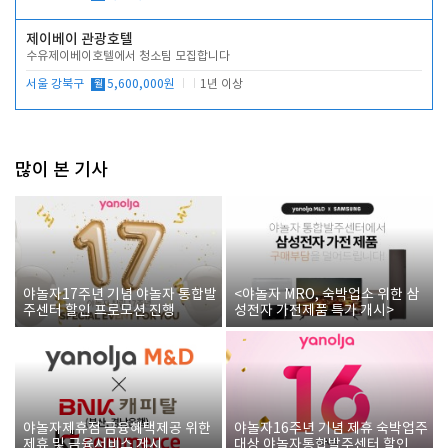
제이베이 관광호텔
수유제이베이호텔에서 청소팀 모집합니다
서울 강북구
월
5,600,000원
1년 이상
많이 본 기사
야놀자17주년 기념 야놀자 통합발
<야놀자 MRO, 숙박업소 위한 삼
주센터 할인 프로모션 진행
성전자 가전제품 특가 개시>
야놀자제휴점 금융혜택제공 위한
야놀자16주년 기념 제휴 숙박업주
제휴 및 금융서비스 게시
대상 야놀자통합발주센터 할인쿠