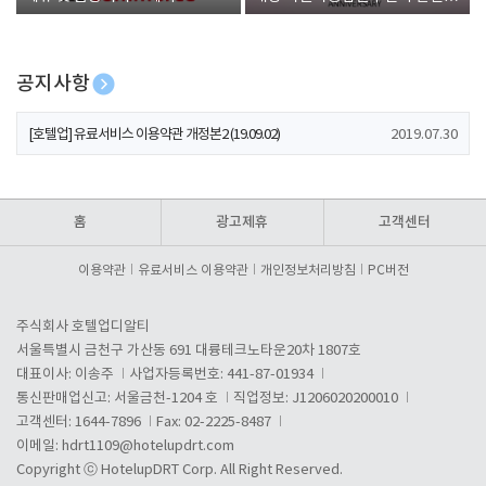
폰 증정
공지사항
[호텔업] 개인정보 처리방침 개정본1 (19.09.02)
2019.07.30
[호텔업] 유료서비스 이용약관 개정본2 (19.09.02)
2019.07.30
[호텔업] 개인정보 처리방침 개정본2 (19.09.02)
2019.07.30
홈
광고제휴
고객센터
이용약관
유료서비스 이용약관
개인정보처리방침
PC버전
주식회사 호텔업디알티
서울특별시 금천구 가산동 691 대륭테크노타운20차 1807호
대표이사: 이송주
사업자등록번호: 441-87-01934
통신판매업신고: 서울금천-1204 호
직업정보: J1206020200010
고객센터: 1644-7896
Fax: 02-2225-8487
이메일:
hdrt1109@hotelupdrt.com
Copyright ⓒ HotelupDRT Corp. All Right Reserved.