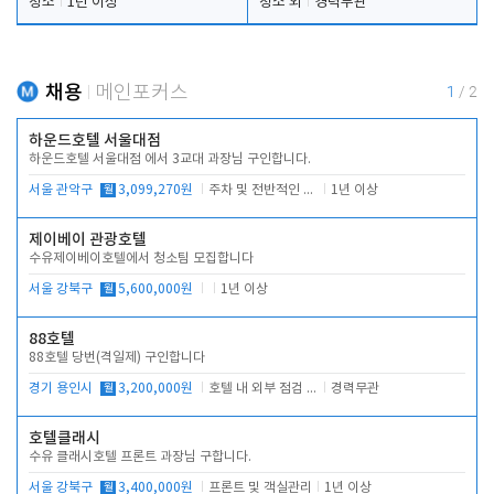
청소
1년 이상
청소 외
경력무관
채용
메인포커스
1
/
2
하운드호텔 서울대점
하운드호텔 서울대점 에서 3교대 과장님 구인합니다.
서울 관악구
월
3,099,270원
주차 및 전반적인 당번업무
1년 이상
제이베이 관광호텔
수유제이베이호텔에서 청소팀 모집합니다
서울 강북구
월
5,600,000원
1년 이상
88호텔
88호텔 당번(격일제) 구인합니다
경기 용인시
월
3,200,000원
호텔 내 외부 점검 및 프런트 운영
경력무관
호텔클래시
수유 클래시호텔 프론트 과장님 구합니다.
서울 강북구
월
3,400,000원
프론트 및 객실관리
1년 이상