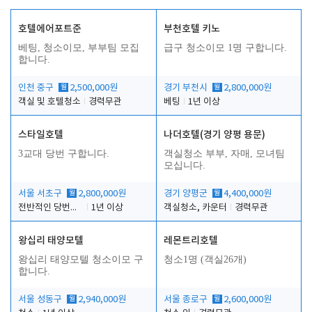
호텔에어포트준
부천호텔 키노
베팅, 청소이모, 부부팀 모집
급구 청소이모 1명 구합니다.
합니다.
인천 중구
월
2,500,000원
경기 부천시
월
2,800,000원
객실 및 호텔청소
경력무관
베팅
1년 이상
스타일호텔
나더호텔(경기 양평 용문)
3교대 당번 구합니다.
객실청소 부부, 자매, 모녀팀
모십니다.
서울 서초구
월
2,800,000원
경기 양평군
월
4,400,000원
전반적인 당번업무
1년 이상
객실청소, 카운터
경력무관
왕십리 태양모텔
레몬트리호텔
왕십리 태양모텔 청소이모 구
청소1명 (객실26개)
합니다.
서울 성동구
월
2,940,000원
서울 종로구
월
2,600,000원