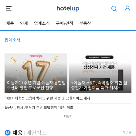
채용
인재
업계소식
구매/견적
부동산
업계소식
야놀자17주년 기념 야놀자 통합발
<야놀자 MRO, 숙박업소 위한 삼
주센터 할인 프로모션 진행
성전자 가전제품 특가 개시>
야놀자제휴점 금융혜택제공 위한 제휴 및 금융서비스 게시
울산시, 피서․행락지 주변 불법행위 19건 적발
더보기
채용
메인박스
1
/
5