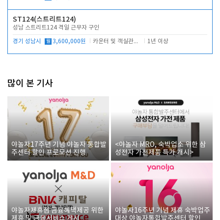
ST124(스트리트124)
성남 스트리트124 격일 근무자 구인
경기 성남시
월
3,600,000원
카운터 및 객실관리 전반
1년 이상
많이 본 기사
야놀자17주년 기념 야놀자 통합발
<야놀자 MRO, 숙박업소 위한 삼
주센터 할인 프로모션 진행
성전자 가전제품 특가 개시>
야놀자제휴점 금융혜택제공 위한
야놀자16주년 기념 제휴 숙박업주
제휴 및 금융서비스 게시
대상 야놀자통합발주센터 할인쿠