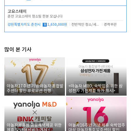
고요스테이
춘천 고요스테이 청소팀 한분 모십니다
강원특별자치도 춘천시
월
1,650,000원
전반적인 청소/세탁업무
경력무관
많이 본 기사
야놀자17주년 기념 야놀자 통합발
<야놀자 MRO, 숙박업소 위한 삼
주센터 할인 프로모션 진행
성전자 가전제품 특가 개시>
야놀자제휴점 금융혜택제공 위한
야놀자16주년 기념 제휴 숙박업주
제휴 및 금융서비스 게시
대상 야놀자통합발주센터 할인쿠