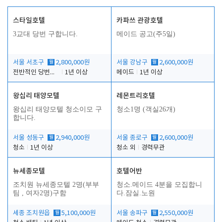
스타일호텔
카파쓰 관광호텔
3교대 당번 구합니다.
메이드 공고(주5일)
서울 서초구
월
2,800,000원
서울 강남구
월
2,600,000원
전반적인 당번업무
1년 이상
메이드
1년 이상
왕십리 태양모텔
레몬트리호텔
왕십리 태양모텔 청소이모 구
청소1명 (객실26개)
합니다.
서울 성동구
월
2,940,000원
서울 종로구
월
2,600,000원
청소
1년 이상
청소 외
경력무관
뉴세종모텔
호텔어반
조치원 뉴세종모텔 2명(부부
청소.메이드 4분을 모집합니
팀 , 여자2명)구함
다.잠실.노원
세종 조치원읍
월
5,100,000원
서울 송파구
월
2,550,000원