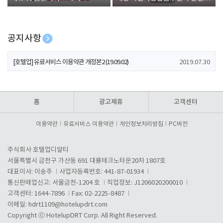
폰 증정
공지사항
[호텔업] 개인정보 처리방침 개정본1 (19.09.02)
2019.07.30
[호텔업] 유료서비스 이용약관 개정본2 (19.09.02)
2019.07.30
[호텔업] 개인정보 처리방침 개정본2 (19.09.02)
2019.07.30
홈
광고제휴
고객센터
이용약관
유료서비스 이용약관
개인정보처리방침
PC버전
주식회사 호텔업디알티
서울특별시 금천구 가산동 691 대륭테크노타운20차 1807호
대표이사: 이송주
사업자등록번호: 441-87-01934
통신판매업신고: 서울금천-1204 호
직업정보: J1206020200010
고객센터: 1644-7896
Fax: 02-2225-8487
이메일:
hdrt1109@hotelupdrt.com
Copyright ⓒ HotelupDRT Corp. All Right Reserved.