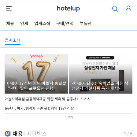
채용
인재
업계소식
구매/견적
부동산
업계소식
야놀자17주년 기념 야놀자 통합발
<야놀자 MRO, 숙박업소 위한 삼
주센터 할인 프로모션 진행
성전자 가전제품 특가 개시>
야놀자제휴점 금융혜택제공 위한 제휴 및 금융서비스 게시
울산시, 피서․행락지 주변 불법행위 19건 적발
더보기
채용
메인박스
1
/
5