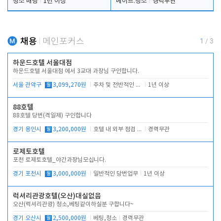
청소 배팅
1년 이상
메이드.청소
경력무관
채용
메인포커스
1
/
3
하운드호텔 서울대점
하운드호텔 서울대점 에서 3교대 과장님 구인합니다.
서울 관악구
월
3,099,270원
주차 및 전반적인 당번업무
1년 이상
88호텔
88호텔 당번(격일제) 구인합니다
경기 용인시
월
3,200,000원
호텔 내 외부 점검 및 프런트 운영
경력무관
로제토호텔
포천 로제토호텔_야간과장님모십니다.
경기 포천시
월
3,000,000원
일반적인 당번업무
1년 이상
럭셔리관광호텔(오산)대실없음
오산(럭셔리관광) 청소,베팅같이하실분 구합니다~
경기 오산시
월
2,500,000원
베팅,청소
경력무관