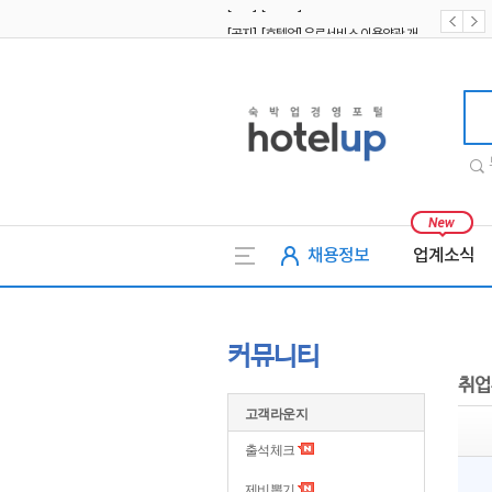
[공지] [호텔업] 유료서비스 이용약관 개정본2 (19.09.02)
[공지] [호텔업] 개인정보 처리방침 개정본2 (19.09.02)
호텔업
채용정보
업계소식
커뮤니티
취업
고객라운지
출석체크
제비뽑기