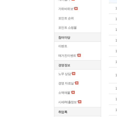
가위바위보
포인트 순위
포인트 쇼핑몰
참여마당
이벤트
매거진이벤트
경영정보
노무 상담
경영 자료실
소액매물
시세/매출정보
취업톡