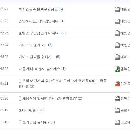
16527
최저임금과 블랙구인광고
(5)
베팅
16526
안녕하세요, 베팅업입니다.
(1)
베팅
16525
호텔업 구인광고에 대하여..
(2)
베팅
16524
메이드의 권리..라..
(2)
베팅
16523
메이드 권리를 위해서 ...
(5)
매이
16522
다들 새해 복 많이 받으세요
(1)
행복
우와 어떤개념 충만한분이 구인란에 급여올리라고 글올
16521
이게
렸네요
(3)
16520
채용란에 업체명 옆에 s가 뭔지요??
(2)
경복
16519
한마디만할게
(6)
뜨면
16518
보라군님 글삭튀?
(3)
스포