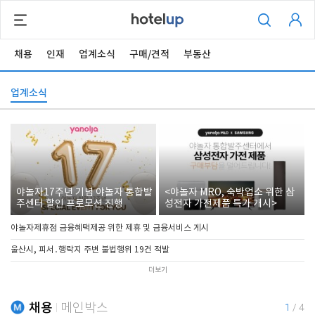
채용
인재
업계소식
구매/견적
부동산
업계소식
야놀자17주년 기념 야놀자 통합발
<야놀자 MRO, 숙박업소 위한 삼
주센터 할인 프로모션 진행
성전자 가전제품 특가 개시>
야놀자제휴점 금융혜택제공 위한 제휴 및 금융서비스 게시
울산시, 피서․행락지 주변 불법행위 19건 적발
더보기
채용
메인박스
1
/
4