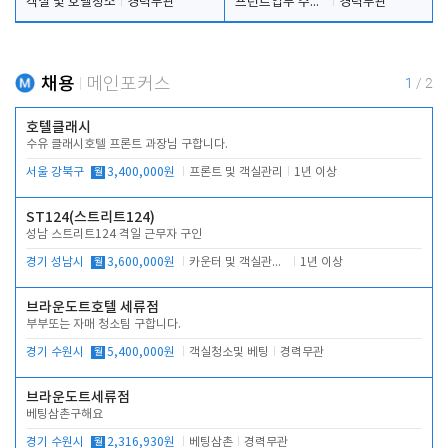
객실 및 호텔청소
경력무관
프런트업무 주간, 야간
경력무관
채용
메인포커스
1
/
2
호텔클래시
수유 클래시호텔 프론트 과장님 구합니다.
서울 강북구
월
3,400,000원
프론트 및 객실관리
1년 이상
ST124(스트리트124)
성남 스트리트124 격일 근무자 구인
경기 성남시
월
3,600,000원
카운터 및 객실관리 전반
1년 이상
브라운도트호텔 세류점
부부또는 자매 청소팀 구합니다.
경기 수원시
월
5,400,000원
객실청소및 베팅
경력무관
브라운도트세류점
베팅삼촌구해요
경기 수원시
월
2,316,930원
베팅삼촌
경력무관