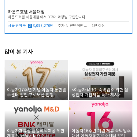
하운드호텔 서울대점
하운드호텔 서울대점 에서 3교대 과장님 구인합니다.
서울 관악구
월
3,099,270원
주차 및 전반적인 당번업무
1년 이상
많이 본 기사
야놀자17주년 기념 야놀자 통합발
<야놀자 MRO, 숙박업소 위한 삼
주센터 할인 프로모션 진행
성전자 가전제품 특가 개시>
야놀자제휴점 금융혜택제공 위한
야놀자16주년 기념 제휴 숙박업주
제휴 및 금융서비스 게시
대상 야놀자통합발주센터 할인쿠