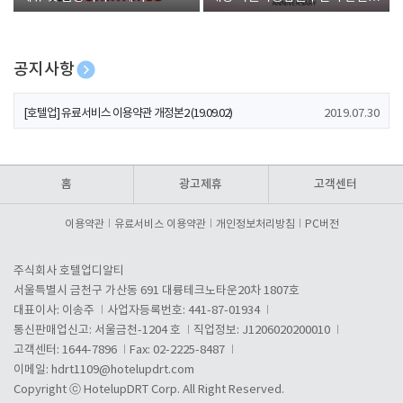
폰 증정
공지사항
[호텔업] 개인정보 처리방침 개정본1 (19.09.02)
2019.07.30
[호텔업] 유료서비스 이용약관 개정본2 (19.09.02)
2019.07.30
[호텔업] 개인정보 처리방침 개정본2 (19.09.02)
2019.07.30
홈
광고제휴
고객센터
이용약관
유료서비스 이용약관
개인정보처리방침
PC버전
주식회사 호텔업디알티
서울특별시 금천구 가산동 691 대륭테크노타운20차 1807호
대표이사: 이송주
사업자등록번호: 441-87-01934
통신판매업신고: 서울금천-1204 호
직업정보: J1206020200010
고객센터: 1644-7896
Fax: 02-2225-8487
이메일:
hdrt1109@hotelupdrt.com
Copyright ⓒ HotelupDRT Corp. All Right Reserved.