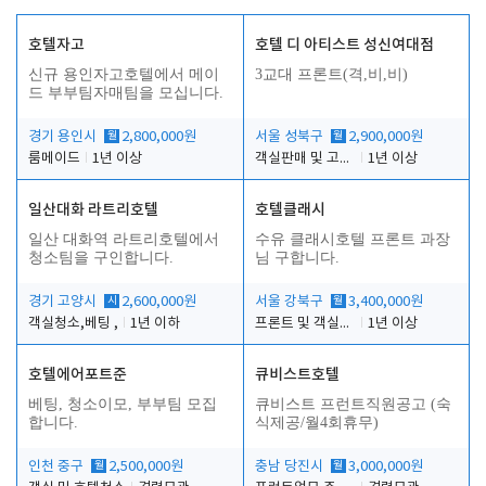
호텔자고
호텔 디 아티스트 성신여대점
신규 용인자고호텔에서 메이
3교대 프론트(격,비,비)
드 부부팀자매팀을 모십니다.
경기 용인시
월
2,800,000원
서울 성북구
월
2,900,000원
룸메이드
1년 이상
객실판매 및 고객응대
1년 이상
일산대화 라트리호텔
호텔클래시
일산 대화역 라트리호텔에서
수유 클래시호텔 프론트 과장
청소팀을 구인합니다.
님 구합니다.
경기 고양시
시
2,600,000원
서울 강북구
월
3,400,000원
객실청소,베팅 ,
1년 이하
프론트 및 객실관리
1년 이상
호텔에어포트준
큐비스트호텔
베팅, 청소이모, 부부팀 모집
큐비스트 프런트직원공고 (숙
합니다.
식제공/월4회휴무)
인천 중구
월
2,500,000원
충남 당진시
월
3,000,000원