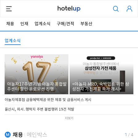
채용
인재
업계소식
구매/견적
부동산
업계소식
야놀자17주년 기념 야놀자 통합발
<야놀자 MRO, 숙박업소 위한 삼
주센터 할인 프로모션 진행
성전자 가전제품 특가 개시>
야놀자제휴점 금융혜택제공 위한 제휴 및 금융서비스 게시
울산시, 피서․행락지 주변 불법행위 19건 적발
더보기
채용
메인박스
1
/
4