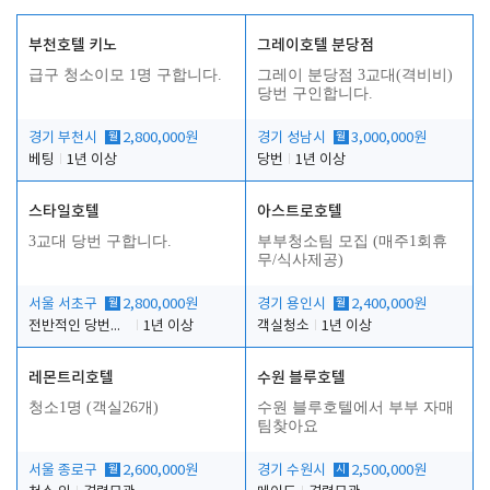
부천호텔 키노
그레이호텔 분당점
급구 청소이모 1명 구합니다.
그레이 분당점 3교대(격비비)
당번 구인합니다.
경기 부천시
월
2,800,000원
경기 성남시
월
3,000,000원
베팅
1년 이상
당번
1년 이상
스타일호텔
아스트로호텔
3교대 당번 구합니다.
부부청소팀 모집 (매주1회휴
무/식사제공)
서울 서초구
월
2,800,000원
경기 용인시
월
2,400,000원
전반적인 당번업무
1년 이상
객실청소
1년 이상
레몬트리호텔
수원 블루호텔
청소1명 (객실26개)
수원 블루호텔에서 부부 자매
팀찾아요
서울 종로구
월
2,600,000원
경기 수원시
시
2,500,000원