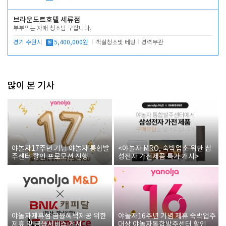
브라운도트호텔 세류점
부부또는 자매 청소팀 구합니다.
경기 수원시
월
5,400,000원
객실청소및 베팅
경력무관
많이 본 기사
야놀자17주년 기념 야놀자 통합발
<야놀자 MRO, 숙박업소 위한 삼
주센터 할인 프로모션 진행
성전자 가전제품 특가 개시>
야놀자제휴점 금융혜택제공 위한
야놀자16주년 기념 제휴 숙박업주
제휴 및 금융서비스 게시
대상 야놀자통합발주센터 할인쿠