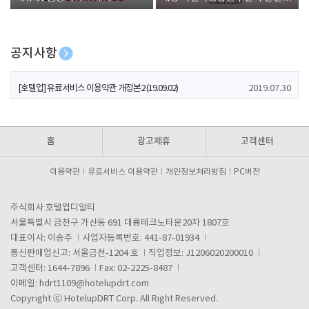
폰 증정
공지사항
[호텔업] 개인정보 처리방침 개정본1 (19.09.02)
2019.07.30
[호텔업] 유료서비스 이용약관 개정본2 (19.09.02)
2019.07.30
[호텔업] 개인정보 처리방침 개정본2 (19.09.02)
2019.07.30
홈
광고제휴
고객센터
이용약관
유료서비스 이용약관
개인정보처리방침
PC버전
주식회사 호텔업디알티
서울특별시 금천구 가산동 691 대륭테크노타운20차 1807호
대표이사: 이송주
사업자등록번호: 441-87-01934
통신판매업신고: 서울금천-1204 호
직업정보: J1206020200010
고객센터: 1644-7896
Fax: 02-2225-8487
이메일:
hdrt1109@hotelupdrt.com
Copyright ⓒ HotelupDRT Corp. All Right Reserved.