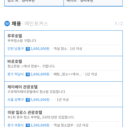
청소 외
경력무관
메이드
경력무관
채용
메인포커스
1
/
2
루루호텔
부부청소팀 구합니다
인천 남동구
월
2,600,000원
객실 청소
1년 이상
바로호텔
청소한분..<캐셔 한분>.. 구합니다.
경기 하남시
월
2,600,000원
베팅.,청소<<캐셔 모셔봅니다.
1년 이상
제이베이 관광호텔
수유제이베이호텔에서 청소팀 모집합니다
서울 강북구
월
5,600,000원
1년 이상
의왕 밀로스 관광호텔
주1회 휴무 청소 부부팀, 3교대 당번 모집합니다.
경기 의왕시
월
2,500,000원
객실 청소업무
1년 이상