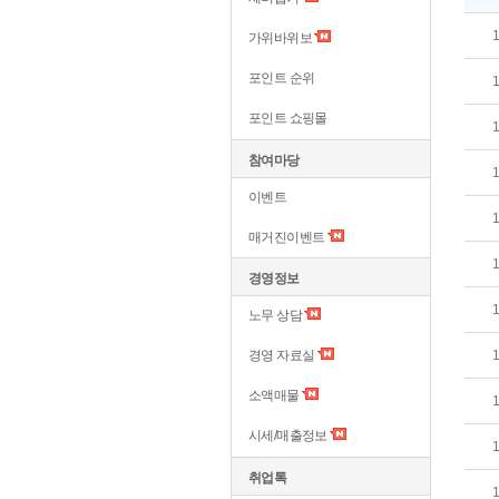
가위바위보
포인트 순위
포인트 쇼핑몰
참여마당
이벤트
매거진이벤트
경영정보
노무 상담
경영 자료실
소액매물
시세/매출정보
취업톡