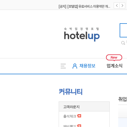
[공지] [호텔업] 유료서비스 이용약관 개정본2 (19.09.02)
[공지] [호텔업] 개인정보 처리방침 개정본2 (19.09.02)
호텔업
채용정보
업계소식
커뮤니티
취업
고객라운지
출석체크
제비뽑기