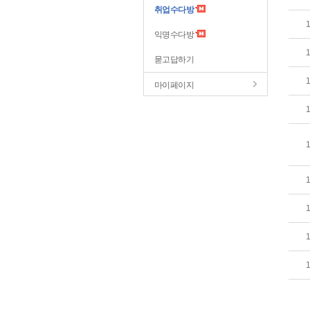
취업수다방
익명수다방
묻고답하기
마이페이지