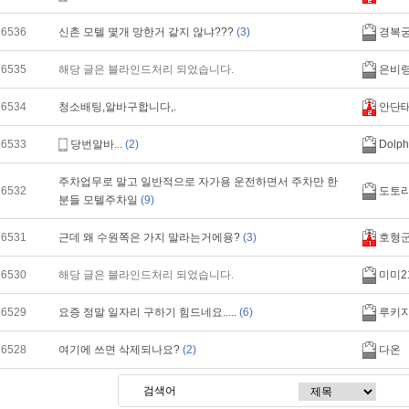
16536
신촌 모텔 몇개 망한거 같지 않냐???
(3)
경복
16535
해당 글은 블라인드처리 되었습니다.
은비
16534
청소배팅,알바구합니다,.
안단
16533
당번알바...
(2)
Dolph
주차업무로 말고 일반적으로 자가용 운전하면서 주차만 한
16532
도토
분들 모텔주차일
(9)
16531
근데 왜 수원쪽은 가지 말라는거에용?
(3)
호형
16530
해당 글은 블라인드처리 되었습니다.
미미2
16529
요증 정말 일자리 구하기 힘드네요.....
(6)
루키
16528
여기에 쓰면 삭제되나요?
(2)
다온