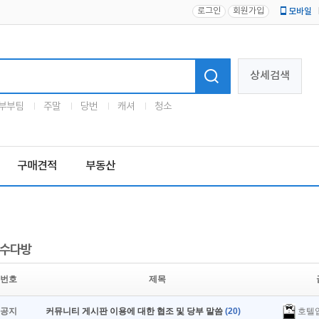
로그인
회원가입
모바일
로고
상세검색
부부팀
주말
당번
캐셔
청소
구매견적
부동산
수다방
번호
제목
호텔
공지
커뮤니티 게시판 이용에 대한 협조 및 당부 말씀
(20)