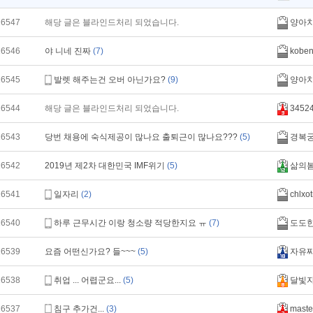
16547
해당 글은 블라인드처리 되었습니다.
양아
16546
야 니네 진짜
(7)
kobe
16545
발렛 해주는건 오버 아닌가요?
(9)
양아
16544
해당 글은 블라인드처리 되었습니다.
3452
16543
당번 채용에 숙식제공이 많나요 출퇴근이 많나요???
(5)
경복
16542
2019년 제2차 대한민국 IMF위기
(5)
삶의
16541
일자리
(2)
chlxo
16540
하루 근무시간 이랑 청소량 적당한지요 ㅠ
(7)
도도
16539
요즘 어떤신가요? 들~~~
(5)
자유
16538
취업 ... 어렵군요...
(5)
달빛
16537
침구 추가건...
(3)
maste