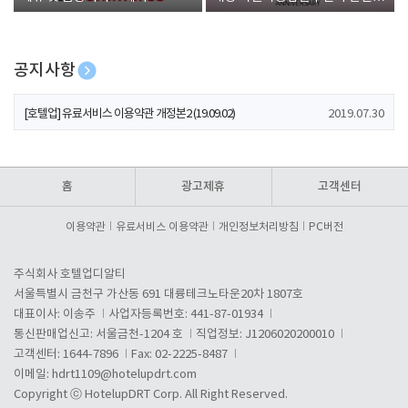
폰 증정
공지사항
[호텔업] 개인정보 처리방침 개정본1 (19.09.02)
2019.07.30
[호텔업] 유료서비스 이용약관 개정본2 (19.09.02)
2019.07.30
[호텔업] 개인정보 처리방침 개정본2 (19.09.02)
2019.07.30
홈
광고제휴
고객센터
이용약관
유료서비스 이용약관
개인정보처리방침
PC버전
주식회사 호텔업디알티
서울특별시 금천구 가산동 691 대륭테크노타운20차 1807호
대표이사: 이송주
사업자등록번호: 441-87-01934
통신판매업신고: 서울금천-1204 호
직업정보: J1206020200010
고객센터: 1644-7896
Fax: 02-2225-8487
이메일:
hdrt1109@hotelupdrt.com
Copyright ⓒ HotelupDRT Corp. All Right Reserved.