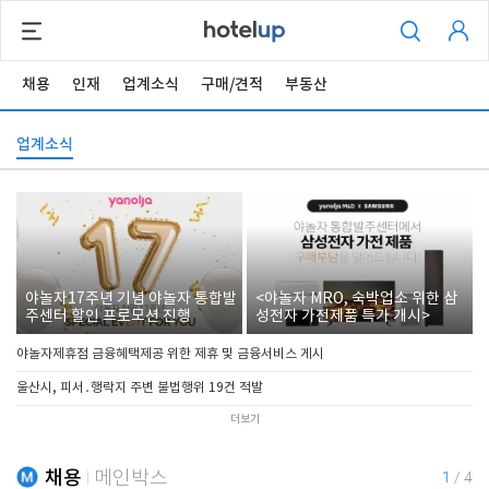
채용
인재
업계소식
구매/견적
부동산
업계소식
야놀자17주년 기념 야놀자 통합발
<야놀자 MRO, 숙박업소 위한 삼
주센터 할인 프로모션 진행
성전자 가전제품 특가 개시>
야놀자제휴점 금융혜택제공 위한 제휴 및 금융서비스 게시
울산시, 피서․행락지 주변 불법행위 19건 적발
더보기
채용
메인박스
1
/
4