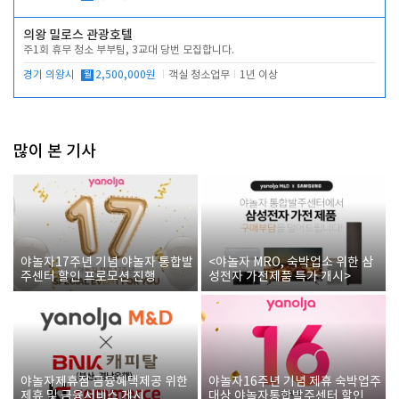
의왕 밀로스 관광호텔
주1회 휴무 청소 부부팀, 3교대 당번 모집합니다.
경기 의왕시
월
2,500,000원
객실 청소업무
1년 이상
많이 본 기사
야놀자17주년 기념 야놀자 통합발
<야놀자 MRO, 숙박업소 위한 삼
주센터 할인 프로모션 진행
성전자 가전제품 특가 개시>
야놀자제휴점 금융혜택제공 위한
야놀자16주년 기념 제휴 숙박업주
제휴 및 금융서비스 게시
대상 야놀자통합발주센터 할인쿠