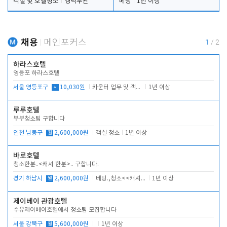
객실 및 호텔청소
경력무관
베팅
1년 이상
채용
메인포커스
1
/
2
하라스호텔
영등포 하라스호텔
서울 영등포구
시
10,030원
카운터 업무 및 객실관리(청소상태 확인, 객실판매)
1년 이상
루루호텔
부부청소팀 구합니다
인천 남동구
월
2,600,000원
객실 청소
1년 이상
바로호텔
청소한분..<캐셔 한분>.. 구합니다.
경기 하남시
월
2,600,000원
베팅.,청소<<캐셔 모셔봅니다.
1년 이상
제이베이 관광호텔
수유제이베이호텔에서 청소팀 모집합니다
서울 강북구
월
5,600,000원
1년 이상