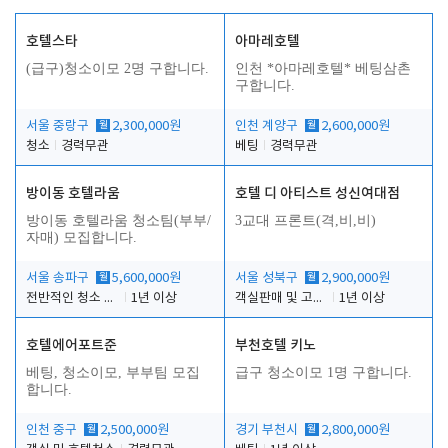
호텔스타
아마레호텔
(급구)청소이모 2명 구합니다.
인천 *아마레호텔* 베팅삼촌
구합니다.
서울 중랑구
월
2,300,000원
인천 계양구
월
2,600,000원
청소
경력무관
베팅
경력무관
방이동 호텔라움
호텔 디 아티스트 성신여대점
방이동 호텔라움 청소팀(부부/
3교대 프론트(격,비,비)
자매) 모집합니다.
서울 송파구
월
5,600,000원
서울 성북구
월
2,900,000원
전반적인 청소 업무(객실청소.객실정리)
1년 이상
객실판매 및 고객응대
1년 이상
호텔에어포트준
부천호텔 키노
베팅, 청소이모, 부부팀 모집
급구 청소이모 1명 구합니다.
합니다.
인천 중구
월
2,500,000원
경기 부천시
월
2,800,000원