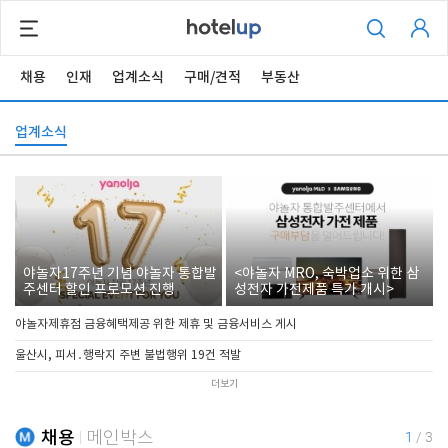
채용
인재
업계소식
구매/견적
부동산
업계소식
야놀자17주년 기념 야놀자 통합발
<야놀자 MRO, 숙박업소 위한 삼
주센터 할인 프로모션 진행
성전자 가전제품 특가 개시>
야놀자제휴점 금융혜택제공 위한 제휴 및 금융서비스 게시
울산시, 피서․행락지 주변 불법행위 19건 적발
더보기
채용
메인박스
1
/
3