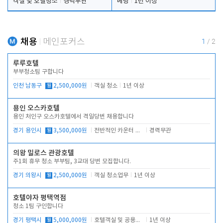
객실 및 호텔청소
경력무관
베팅
1년 이상
채용
메인포커스
1
/
2
루루호텔
부부청소팀 구합니다
인천 남동구
월
2,500,000원
객실 청소
1년 이상
용인 오스카호텔
용인 처인구 오스카호텔에서 격일당번 채용합니다
경기 용인시
월
3,500,000원
전반적인 카운터 업무
경력무관
의왕 밀로스 관광호텔
주1회 휴무 청소 부부팀, 3교대 당번 모집합니다.
경기 의왕시
월
2,500,000원
객실 청소업무
1년 이상
호텔야자 평택역점
청소 1팀 구인합니다
경기 평택시
월
5,000,000원
호텔객실 및 공용시설 청소 관리
1년 이상