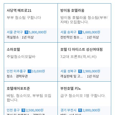
사당역 메트로21
방이동 호텔라움
부부 청소팀 구합니다
방이동 호텔라움 청소팀(부부/
자매) 모집합니다.
서울 관악구
월
5,800,000원
서울 송파구
월
5,600,000원
객실청소
1년 이상
전반적인 청소 업무(객실청소.객실정리)
1년 이상
소마호텔
호텔 디 아티스트 성신여대점
주말청소이모알바
3교대 프론트(격,비,비)
인천 미추홀구
시
10,030원
서울 성북구
월
2,900,000원
청소
경력무관
객실판매 및 고객응대
1년 이상
호텔에어포트준
부천호텔 키노
베팅, 청소이모, 부부팀 모집
급구 청소이모 1명 구합니다.
합니다.
인천 중구
월
2,500,000원
경기 부천시
월
2,800,000원