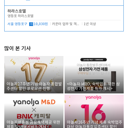
하라스호텔
영등포 하라스호텔
서울 영등포구
시
10,030원
카운터 업무 및 객실관리(청소상태 확인, 객실판매)
1년 이상
많이 본 기사
야놀자17주년 기념 야놀자 통합발
<야놀자 MRO, 숙박업소 위한 삼
주센터 할인 프로모션 진행
성전자 가전제품 특가 개시>
야놀자제휴점 금융혜택제공 위한
야놀자16주년 기념 제휴 숙박업주
제휴 및 금융서비스 게시
대상 야놀자통합발주센터 할인쿠