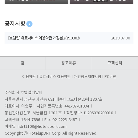
폰 증정
공지사항
[호텔업] 개인정보 처리방침 개정본1 (19.09.02)
2019.07.30
[호텔업] 유료서비스 이용약관 개정본2 (19.09.02)
2019.07.30
[호텔업] 개인정보 처리방침 개정본2 (19.09.02)
2019.07.30
홈
광고제휴
고객센터
이용약관
유료서비스 이용약관
개인정보처리방침
PC버전
주식회사 호텔업디알티
서울특별시 금천구 가산동 691 대륭테크노타운20차 1807호
대표이사: 이송주
사업자등록번호: 441-87-01934
통신판매업신고: 서울금천-1204 호
직업정보: J1206020200010
고객센터: 1644-7896
Fax: 02-2225-8487
이메일:
hdrt1109@hotelupdrt.com
Copyright ⓒ HotelupDRT Corp. All Right Reserved.