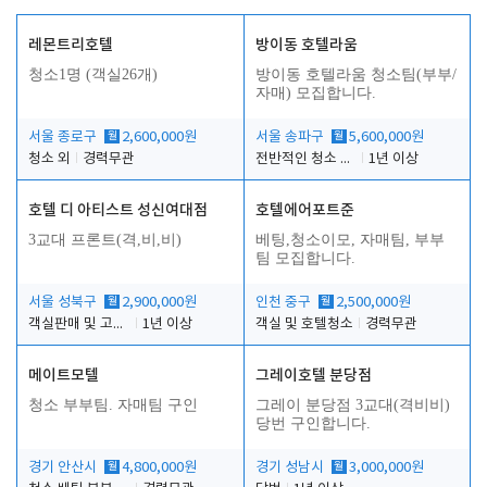
레몬트리호텔
방이동 호텔라움
청소1명 (객실26개)
방이동 호텔라움 청소팀(부부/
자매) 모집합니다.
서울 종로구
월
2,600,000원
서울 송파구
월
5,600,000원
청소 외
경력무관
전반적인 청소 업무(객실청소.객실정리)
1년 이상
호텔 디 아티스트 성신여대점
호텔에어포트준
3교대 프론트(격,비,비)
베팅,청소이모, 자매팀, 부부
팀 모집합니다.
서울 성북구
월
2,900,000원
인천 중구
월
2,500,000원
객실판매 및 고객응대
1년 이상
객실 및 호텔청소
경력무관
메이트모텔
그레이호텔 분당점
청소 부부팀. 자매팀 구인
그레이 분당점 3교대(격비비)
당번 구인합니다.
경기 안산시
월
4,800,000원
경기 성남시
월
3,000,000원