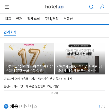
채용
인재
업계소식
구매/견적
부동산
업계소식
야놀자17주년 기념 야놀자 통합발
<야놀자 MRO, 숙박업소 위한 삼
주센터 할인 프로모션 진행
성전자 가전제품 특가 개시>
야놀자제휴점 금융혜택제공 위한 제휴 및 금융서비스 게시
울산시, 피서․행락지 주변 불법행위 19건 적발
더보기
채용
메인박스
1
/
3