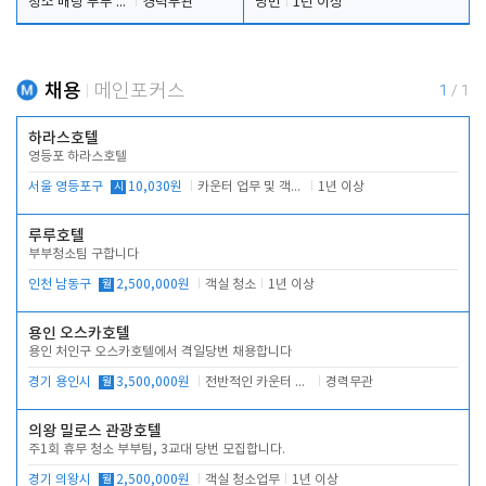
청소 배팅 부부 구합니다
경력무관
당번
1년 이상
채용
메인포커스
1
/
1
하라스호텔
영등포 하라스호텔
서울 영등포구
시
10,030원
카운터 업무 및 객실관리(청소상태 확인, 객실판매)
1년 이상
루루호텔
부부청소팀 구합니다
인천 남동구
월
2,500,000원
객실 청소
1년 이상
용인 오스카호텔
용인 처인구 오스카호텔에서 격일당번 채용합니다
경기 용인시
월
3,500,000원
전반적인 카운터 업무
경력무관
의왕 밀로스 관광호텔
주1회 휴무 청소 부부팀, 3교대 당번 모집합니다.
경기 의왕시
월
2,500,000원
객실 청소업무
1년 이상