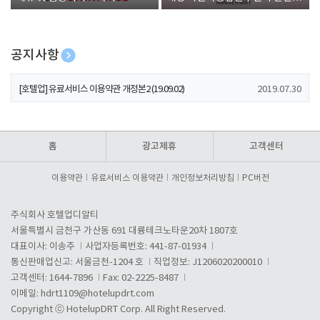
폰 증정
공지사항
[호텔업] 개인정보 처리방침 개정본1 (19.09.02)
2019.07.30
[호텔업] 유료서비스 이용약관 개정본2 (19.09.02)
2019.07.30
[호텔업] 개인정보 처리방침 개정본2 (19.09.02)
2019.07.30
홈
광고제휴
고객센터
이용약관
유료서비스 이용약관
개인정보처리방침
PC버전
주식회사 호텔업디알티
서울특별시 금천구 가산동 691 대륭테크노타운20차 1807호
대표이사: 이송주
사업자등록번호: 441-87-01934
통신판매업신고: 서울금천-1204 호
직업정보: J1206020200010
고객센터: 1644-7896
Fax: 02-2225-8487
이메일:
hdrt1109@hotelupdrt.com
Copyright ⓒ HotelupDRT Corp. All Right Reserved.