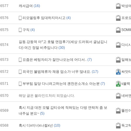
16577
캐셔급여
(16)
박성
16576
리모델링후 임대하지마시고
(4)
프로
16575
구직
(4)
SOMI
길동.강동역 아*고 호텔 면접후기(세상 드러워서 글남깁니
16574
다시
다) 여긴 정말 비추입니다
(30)
16573
요즘은 베팅자리가 잘안나오는데 어디서..
(7)
일해
16572
외국인 불법체류자 채용 업소가 너무 많내요.
(17)
싸맛
16571
부부팀 일당 다니려고하는데 괜찬은소개소 아는분
(7)
s블랙
16570
해당 글은 블라인드처리 되었습니다.
네버
혹시 지금 대전 모텔 갑티슈에 적혀있는 다방 연락처 좀 보
16569
똘민
내주실 분요~
(5)
16568
혹시 디x이너x나컬x넌
(10)
독고