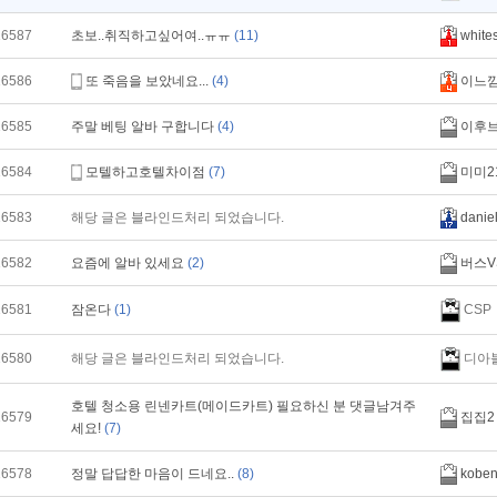
16587
초보..취직하고싶어여..ㅠㅠ
(11)
white
16586
또 죽음을 보았네요...
(4)
이느
16585
주말 베팅 알바 구합니다
(4)
이후
16584
모텔하고호텔차이점
(7)
미미2
16583
해당 글은 블라인드처리 되었습니다.
danie
16582
요즘에 알바 있세요
(2)
버스V
CSP
16581
잠온다
(1)
디아
16580
해당 글은 블라인드처리 되었습니다.
호텔 청소용 린넨카트(메이드카트) 필요하신 분 댓글남겨주
16579
집집2
세요!
(7)
16578
정말 답답한 마음이 드네요..
(8)
kobe