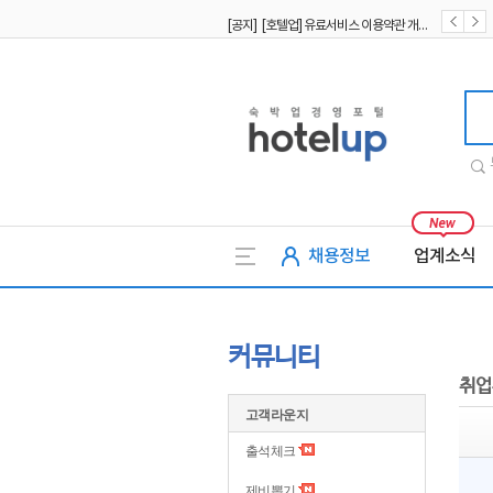
[공지] [호텔업] 유료서비스 이용약관 개정본2 (19.09.02)
[공지] [호텔업] 개인정보 처리방침 개정본2 (19.09.02)
호텔업
채용정보
업계소식
커뮤니티
취업
고객라운지
출석체크
제비뽑기