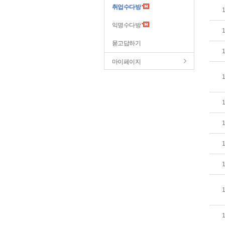
취업수다방
익명수다방
묻고답하기
마이페이지