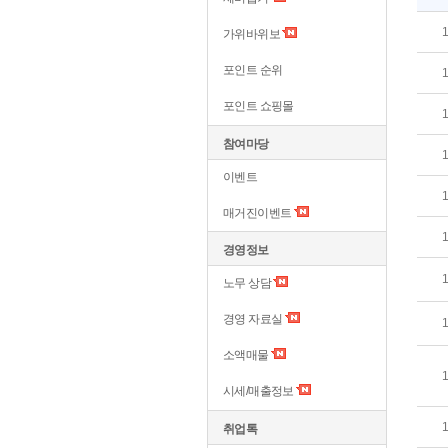
가위바위보
포인트 순위
포인트 쇼핑몰
참여마당
이벤트
매거진이벤트
경영정보
노무 상담
경영 자료실
소액매물
시세/매출정보
취업톡