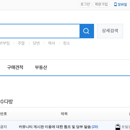
로그인
회원가입
모바일
로고
상세검색
부부팀
주말
당번
캐셔
청소
구매견적
부동산
수다방
번호
제목
호텔
공지
커뮤니티 게시판 이용에 대한 협조 및 당부 말씀
(20)